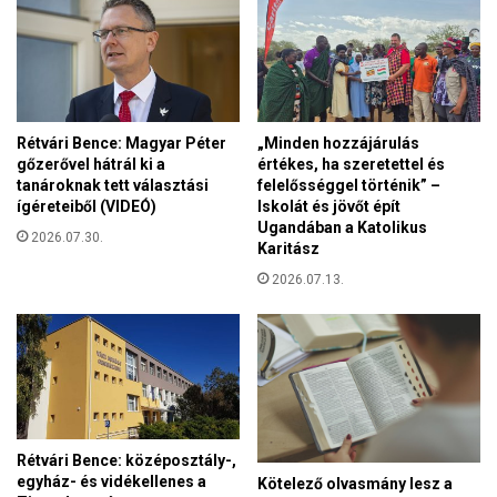
z
m
u
h
t
o
o
z
l
é
s
n
Rétvári Bence: Magyar Péter
„Minden hozzájárulás
ó
–
gőzerővel hátrál ki a
értékes, ha szeretettel és
v
G
tanároknak tett választási
felelősséggel történik” –
a
o
ígéreteiből (VIDEÓ)
Iskolát és jövőt épít
c
n
Ugandában a Katolikus
s
2026.07.30.
Karitász
d
o
o
2026.07.13.
r
l
á
a
r
t
a
o
e
k
m
a
l
l
é
e
Rétvári Bence: középosztály-,
k
egyház- és vidékellenes a
l
Kötelező olvasmány lesz a
e