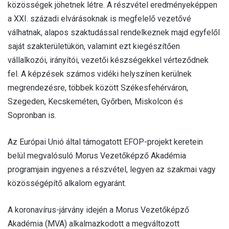
közösségek jöhetnek létre. A részvétel eredményeképpen
a XXI. századi elvárásoknak is megfelelő vezetővé
válhatnak, alapos szaktudással rendelkeznek majd egyfelől
saját szakterületükön, valamint ezt kiegészítően
vállalkozói, irányítói, vezetői készségekkel vérteződnek
fel. A képzések számos vidéki helyszínen kerülnek
megrendezésre, többek között Székesfehérváron,
Szegeden, Kecskeméten, Győrben, Miskolcon és
Sopronban is.
Az Európai Unió által támogatott EFOP-projekt keretein
belül megvalósuló Morus Vezetőképző Akadémia
programjain ingyenes a részvétel, legyen az szakmai vagy
közösségépítő alkalom egyaránt.
A koronavírus-járvány idején a Morus Vezetőképző
Akadémia (MVA) alkalmazkodott a megváltozott