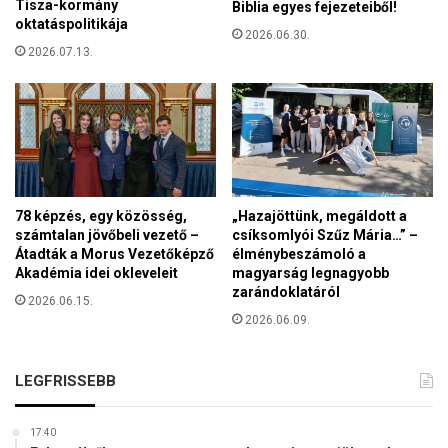
Tisza-kormány
Biblia egyes fejezeteiből!
k
z
oktatáspolitikája
i
2026.06.30.
n
á
2026.07.13.
e
l
k
d
a
o
k
z
e
á
r
s
e
r
s
78 képzés, egy közösség,
„Hazajöttünk, megáldott a
ó
z
számtalan jövőbeli vezető –
csíksomlyói Szűz Mária…” –
l
t
Átadták a Morus Vezetőképző
élménybeszámoló a
é
Akadémia idei okleveleit
magyarság legnagyobb
n
zarándoklatáról
2026.06.15.
y
2026.06.09.
e
k
LEGFRISSEBB
17:40