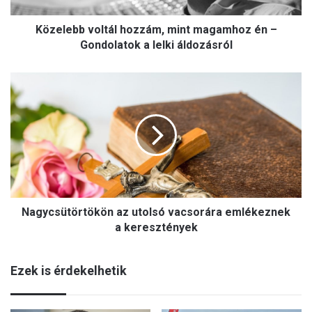
v
Közelebb voltál hozzám, mint magamhoz én –
o
l
Gondolatok a lelki áldozásról
t
á
N
l
a
h
g
o
y
z
c
z
s
á
ü
m
t
,
ö
m
Nagycsütörtökön az utolsó vacsorára emlékeznek
r
i
t
a keresztények
n
ö
t
k
m
Ezek is érdekelhetik
ö
a
n
g
a
a