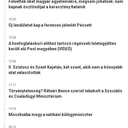
Felvették őket magyar egyetemekre, mégsem jöhetnek: nem
kapnak ösztöndíjat a keresztény fiatalok
16:00
Új lendületet kap a ferences jelenlét Pécsett
14:28
A honfoglaláskori elithez tartozó régészeti leletegyüttes
került elő Pest megyében (VIDEÓ)
13:04
II. Szixtusz és Szent Kajetán, két szent, akik nem a könnyebb
utat választották
11:11
Törvénytelenség? Rétvári Bence szerint lebukott a Szociális
és Családügyi Minisztérium
10:14
Moszkvába megy a vatikáni külügyminiszter
09:12