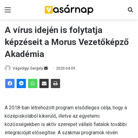
Menü
K
A vírus idején is folytatja
képzéseit a Morus Vezetőképző
Akadémia
Vágvölgyi Gergely
S
2020.04.09.
e
n
d
a
n
A 2018-ban létrehozott program elsődleges célja, hogy a
e
középiskolából kikerülő, illetve az egyetemi
m
közösségekben is aktív szerepet vállaló fiatalok további
a
integrációját elősegítse. A szakmai programok révén
i