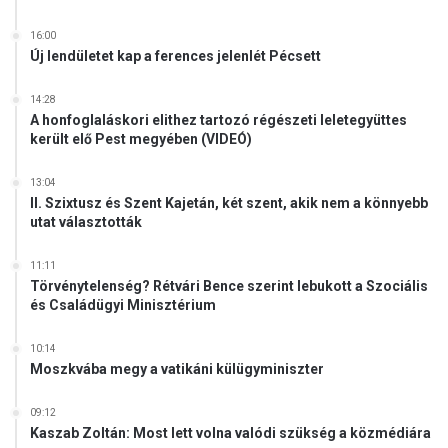
i
z
16:00
n
Új lendületet kap a ferences jelenlét Pécsett
i
s
14:28
z
A honfoglaláskori elithez tartozó régészeti leletegyüttes
került elő Pest megyében (VIDEÓ)
b
e
n
13:04
u
II. Szixtusz és Szent Kajetán, két szent, akik nem a könnyebb
utat választották
t
a
z
11:11
Törvénytelenség? Rétvári Bence szerint lebukott a Szociális
ó
és Családügyi Minisztérium
ü
g
y
10:14
Moszkvába megy a vatikáni külügyminiszter
v
é
d
09:12
Kaszab Zoltán: Most lett volna valódi szükség a közmédiára
e