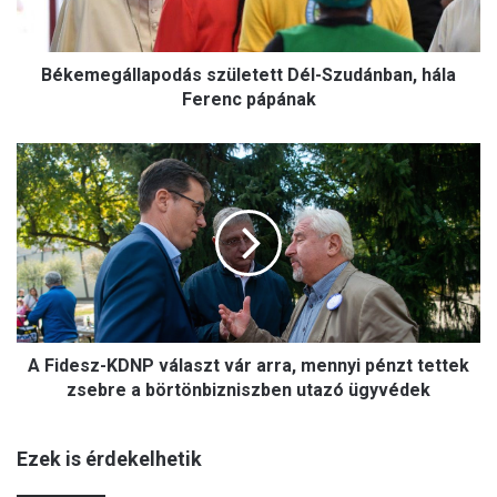
g
á
l
Békemegállapodás született Dél-Szudánban, hála
l
a
Ferenc pápának
p
o
A
d
F
á
i
s
d
s
e
z
s
ü
z
l
-
e
K
t
A Fidesz-KDNP választ vár arra, mennyi pénzt tettek
D
e
N
zsebre a börtönbizniszben utazó ügyvédek
t
P
t
v
D
Ezek is érdekelhetik
á
é
l
l