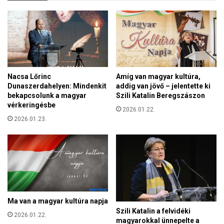
a
-
s
S
z
z
t
u
v
d
á
á
r
n
Nacsa Lőrinc
Amíg van magyar kultúra,
a
b
Dunaszerdahelyen: Mindenkit
addig van jövő – jelentette ki
r
a
bekapcsolunk a magyar
Szili Katalin Beregszászon
r
n
vérkeringésbe
a
2026.01.22.
,
,
2026.01.23.
h
m
á
e
l
n
a
n
F
y
e
i
r
p
e
Ma van a magyar kultúra napja
é
n
Szili Katalin a felvidéki
n
2026.01.22.
c
magyarokkal ünnepelte a
z