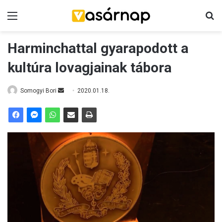
Menü
K
Harminchattal gyarapodott a
kultúra lovagjainak tábora
Somogyi Bori
S
2020.01.18.
e
n
d
a
n
e
m
a
i
l