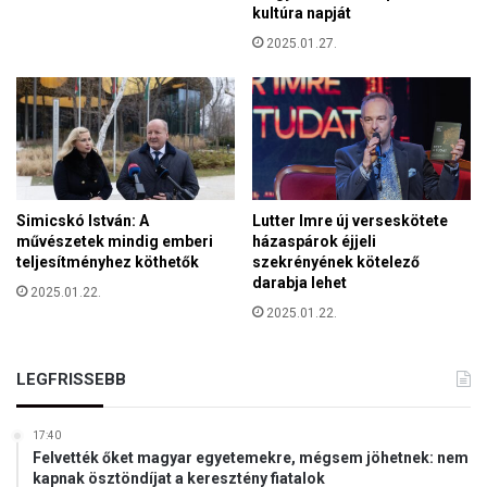
p
kultúra napját
t
á
2025.01.27.
t
p
e
á
t
n
t
a
e
k
k
z
s
Simicskó István: A
Lutter Imre új verseskötete
e
művészetek mindig emberi
házaspárok éjjeli
b
teljesítményhez köthetők
szekrényének kötelező
r
darabja lehet
2025.01.22.
e
2025.01.22.
a
b
ö
LEGFRISSEBB
r
t
ö
17:40
n
Felvették őket magyar egyetemekre, mégsem jöhetnek: nem
kapnak ösztöndíjat a keresztény fiatalok
b