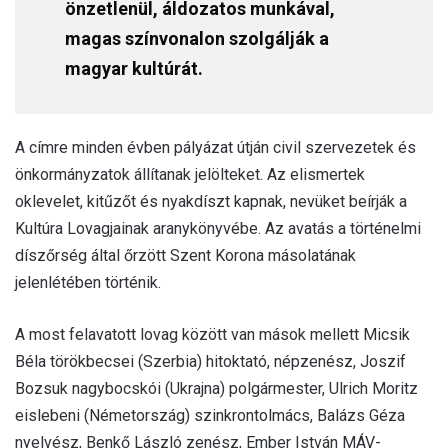
önzetlenül, áldozatos munkával,
magas színvonalon szolgálják a
magyar kultúrát.
A címre minden évben pályázat útján civil szervezetek és
önkormányzatok állítanak jelölteket. Az elismertek
oklevelet, kitűzőt és nyakdíszt kapnak, nevüket beírják a
Kultúra Lovagjainak aranykönyvébe. Az avatás a történelmi
díszőrség által őrzött Szent Korona másolatának
jelenlétében történik.
A most felavatott lovag között van mások mellett Micsik
Béla törökbecsei (Szerbia) hitoktató, népzenész, Joszif
Bozsuk nagybocskói (Ukrajna) polgármester, Ulrich Moritz
eislebeni (Németország) szinkrontolmács, Balázs Géza
nyelvész, Benkő László zenész, Ember István MÁV-