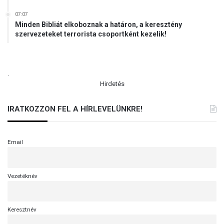
k
07:07
Minden Bibliát elkoboznak a határon, a keresztény
szervezeteket terrorista csoportként kezelik!
.
Hirdetés
IRATKOZZON FEL A HÍRLEVELÜNKRE!
Email
Vezetéknév
Keresztnév