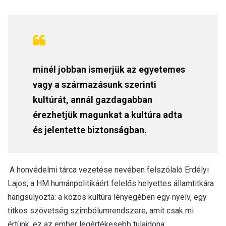
minél jobban ismerjük az egyetemes
vagy a származásunk szerinti
kultúrát, annál gazdagabban
érezhetjük magunkat a kultúra adta
és jelentette biztonságban.
A honvédelmi tárca vezetése nevében felszólaló Erdélyi
Lajos, a HM humánpolitikáért felelős helyettes államtitkára
hangsúlyozta: a közös kultúra lényegében egy nyelv, egy
titkos szövetség szimbólumrendszere, amit csak mi
értünk, ez az ember legértékesebb tulajdona.