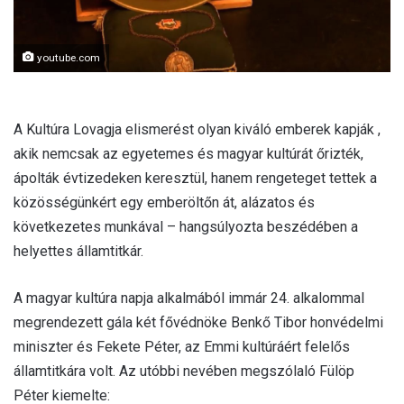
youtube.com
A Kultúra Lovagja elismerést olyan kiváló emberek kapják ,
akik nemcsak az egyetemes és magyar kultúrát őrizték,
ápolták évtizedeken keresztül, hanem rengeteget tettek a
közösségünkért egy emberöltőn át, alázatos és
következetes munkával – hangsúlyozta beszédében a
helyettes államtitkár.
A magyar kultúra napja alkalmából immár 24. alkalommal
megrendezett gála két fővédnöke Benkő Tibor honvédelmi
miniszter és Fekete Péter, az Emmi kultúráért felelős
államtitkára volt. Az utóbbi nevében megszólaló Fülöp
Péter kiemelte: