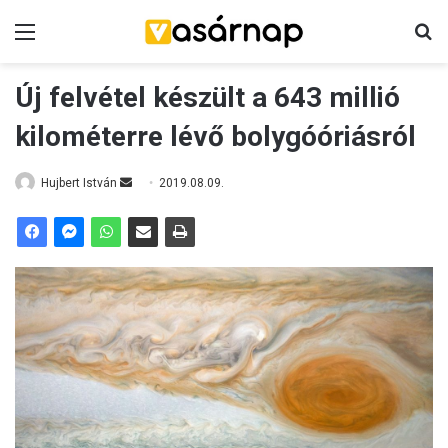
Menü
K
Új felvétel készült a 643 millió
kilométerre lévő bolygóóriásról
Hujbert István
S
2019.08.09.
e
n
d
a
n
e
m
a
i
l