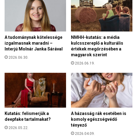
d
b
i
e
é
l
v
s
a
ő
d
A tudománynak kötelessége
NMHH-kutatás: a média
k
m
izgalmasnak maradni –
kulcsszereplő a kulturális
o
ű
Interjú Molnár Janka Sárával
értékek megőrzésében a
n
s
magyarok szerint
f
2026.06.30.
o
l
2026.06.19.
r
i
á
k
t
t
u
s
o
k
Kutatás: felismerjük a
A házasság rák esetében is
k
deepfake tartalmakat?
komoly egészségvédő
a
tényező
l
2026.05.22.
2026.04.09.
k