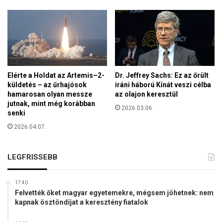
ü
z
d
Elérte a Holdat az Artemis–2-
Dr. Jeffrey Sachs: Ez az őrült
küldetés – az űrhajósok
iráni háború Kínát veszi célba
hamarosan olyan messze
az olajon keresztül
jutnak, mint még korábban
2026.03.06.
senki
2026.04.07.
LEGFRISSEBB
17:40
Felvették őket magyar egyetemekre, mégsem jöhetnek: nem
kapnak ösztöndíjat a keresztény fiatalok