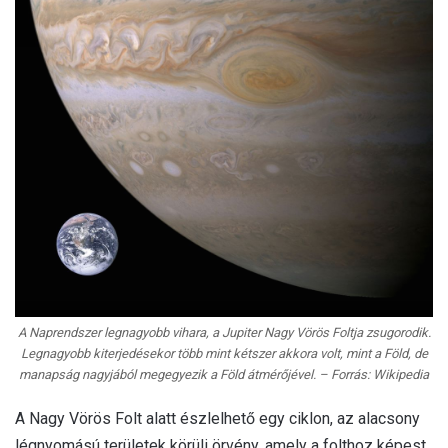
A Naprendszer legnagyobb vihara, a Jupiter Nagy Vörös Foltja zsugorodik.
Legnagyobb kiterjedésekor több mint kétszer akkora volt, mint a Föld, de
manapság nagyjából megegyezik a Föld átmérőjével. – Forrás: Wikipedia
A Nagy Vörös Folt alatt észlelhető egy ciklon, az alacsony
légnyomású területek körüli örvény, amely a folthoz képest