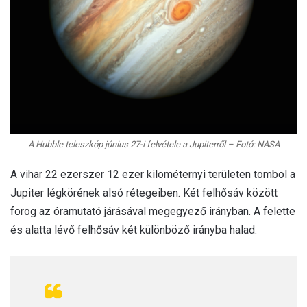
A Hubble teleszkóp június 27-i felvétele a Jupiterről – Fotó: NASA
A vihar 22 ezerszer 12 ezer kilométernyi területen tombol a
Jupiter légkörének alsó rétegeiben. Két felhősáv között
forog az óramutató járásával megegyező irányban. A felette
és alatta lévő felhősáv két különböző irányba halad.