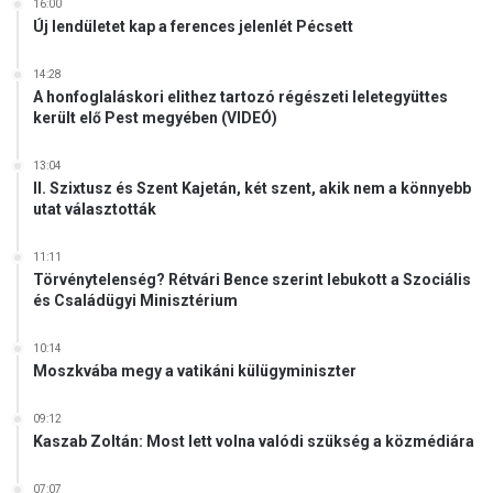
16:00
Új lendületet kap a ferences jelenlét Pécsett
14:28
A honfoglaláskori elithez tartozó régészeti leletegyüttes
került elő Pest megyében (VIDEÓ)
13:04
II. Szixtusz és Szent Kajetán, két szent, akik nem a könnyebb
utat választották
11:11
Törvénytelenség? Rétvári Bence szerint lebukott a Szociális
és Családügyi Minisztérium
10:14
Moszkvába megy a vatikáni külügyminiszter
09:12
Kaszab Zoltán: Most lett volna valódi szükség a közmédiára
07:07