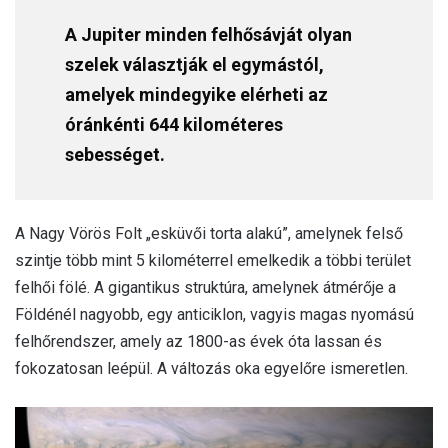
A Jupiter minden felhősávját olyan
szelek választják el egymástól,
amelyek mindegyike elérheti az
óránkénti 644 kilométeres
sebességet.
A Nagy Vörös Folt „esküvői torta alakú”, amelynek felső
szintje több mint 5 kilométerrel emelkedik a többi terület
felhői fölé. A gigantikus struktúra, amelynek átmérője a
Földénél nagyobb, egy anticiklon, vagyis magas nyomású
felhőrendszer, amely az 1800-as évek óta lassan és
fokozatosan leépül. A változás oka egyelőre ismeretlen.