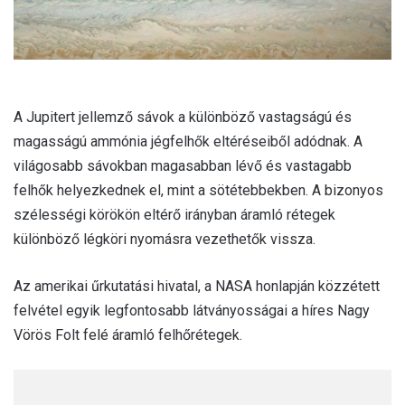
A Jupitert jellemző sávok a különböző vastagságú és
magasságú ammónia jégfelhők eltéréseiből adódnak. A
világosabb sávokban magasabban lévő és vastagabb
felhők helyezkednek el, mint a sötétebbekben. A bizonyos
szélességi körökön eltérő irányban áramló rétegek
különböző légköri nyomásra vezethetők vissza.
Az amerikai űrkutatási hivatal, a NASA honlapján közzétett
felvétel egyik legfontosabb látványosságai a híres Nagy
Vörös Folt felé áramló felhőrétegek.