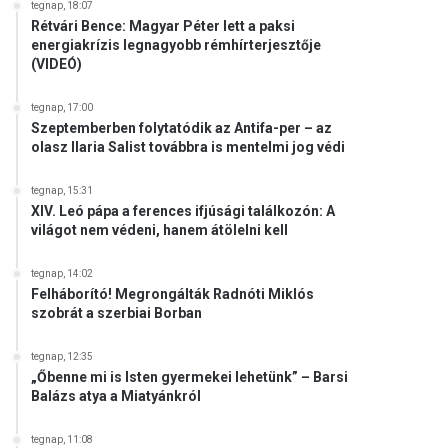
tegnap, 18:07
Rétvári Bence: Magyar Péter lett a paksi
energiakrízis legnagyobb rémhírterjesztője
(VIDEÓ)
tegnap, 17:00
Szeptemberben folytatódik az Antifa-per – az
olasz Ilaria Salist továbbra is mentelmi jog védi
tegnap, 15:31
XIV. Leó pápa a ferences ifjúsági találkozón: A
világot nem védeni, hanem átölelni kell
tegnap, 14:02
Felháborító! Megrongálták Radnóti Miklós
szobrát a szerbiai Borban
tegnap, 12:35
„Őbenne mi is Isten gyermekei lehetünk” – Barsi
Balázs atya a Miatyánkról
tegnap, 11:08