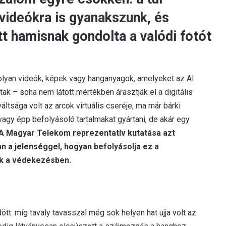
videókra is gyanakszunk, és
 hamisnak gondolta a valódi fotót
 olyan videók, képek vagy hanganyagok, amelyeket az AI
ak – soha nem látott mértékben árasztják el a digitális
áltsága volt az arcok virtuális cseréje, ma már bárki
agy épp befolyásoló tartalmakat gyártani, de akár egy
A Magyar Telekom reprezentatív kutatása azt
n a jelenséggel, hogyan befolyásolja ez a
ek a védekezésben.
ött: míg tavaly tavasszal még sok helyen hat ujja volt az