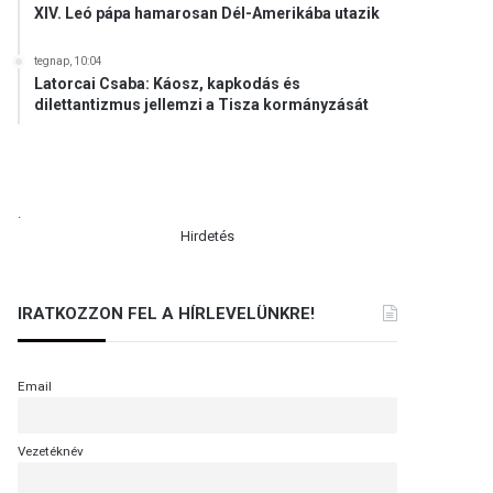
XIV. Leó pápa hamarosan Dél-Amerikába utazik
tegnap, 10:04
Latorcai Csaba: Káosz, kapkodás és
dilettantizmus jellemzi a Tisza kormányzását
.
Hirdetés
IRATKOZZON FEL A HÍRLEVELÜNKRE!
Email
Vezetéknév