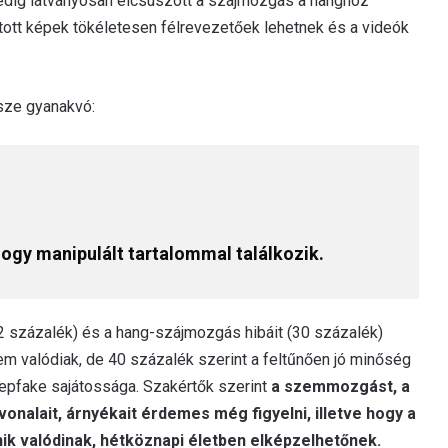
edig látványosan elcsúszott a szájmozgás a hanghoz
tott képek tökéletesen félrevezetőek lehetnek és a videók
sze gyanakvó:
ogy manipulált tartalommal találkozik.
 százalék) és a hang-szájmozgás hibáit (30 százalék)
nem valódiak, de 40 százalék szerint a feltűnően jó minőség
epfake sajátossága. Szakértők szerint
a szemmozgást, a
vonalait, árnyékait érdemes még figyelni, illetve hogy a
k valódinak, hétköznapi életben elképzelhetőnek.