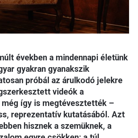
múlt években a mindennapi életünk
agyar gyakran gyanakszik
atosan próbál az árulkodó jelekre
gszerkesztett videók a
még így is megtévesztették –
ss, reprezentatív kutatásából. Azt
sebben hisznek a szemüknek, a
izalom egyre csökken: a túl