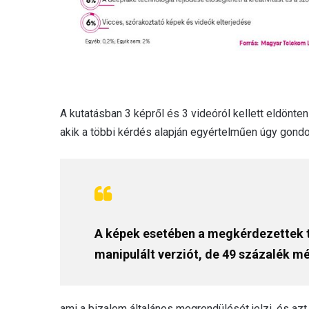
A kutatásban 3 képről és 3 videóról kellett eldönte
akik a többi kérdés alapján egyértelműen úgy gondol
A képek esetében a megkérdezettek t
manipulált verziót, de 49 százalék mé
ami a bizalom általános megrendülését jelzi, és azt