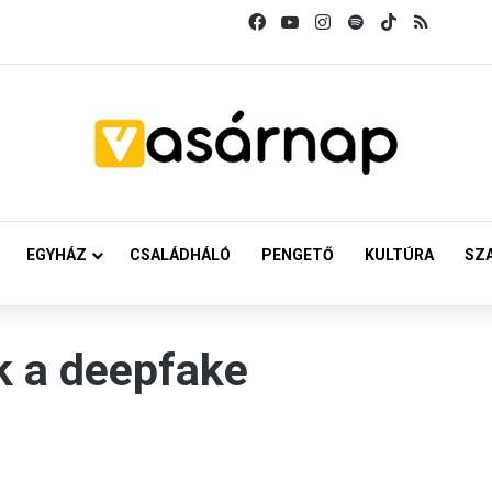
Facebook
YouTube
Instagram
Spotify
TikTok
RSS
EGYHÁZ
CSALÁDHÁLÓ
PENGETŐ
KULTÚRA
SZ
k a deepfake