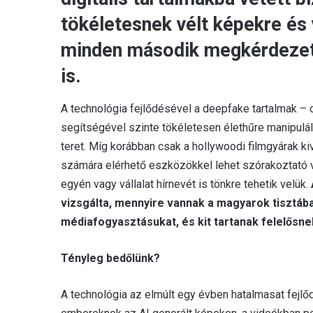
tökéletesnek vélt képekre és 
minden második megkérdezett
is.
A technológia fejlődésével a deepfake tartalmak –
segítségével szinte tökéletesen élethűre manipulált
teret. Míg korábban csak a hollywoodi filmgyárak kiv
számára elérhető eszközökkel lehet szórakoztató v
egyén vagy vállalat hírnevét is tönkre tehetik velük.
vizsgálta, mennyire vannak a magyarok tisztába
médiafogyasztásukat, és kit tartanak felelősn
Tényleg bedőlünk?
A technológia az elmúlt egy évben hatalmasat fejlőd