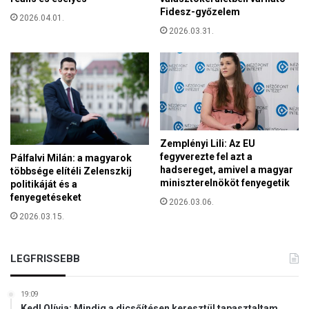
t
Fidesz-győzelem
e
2026.04.01.
t
l
2026.03.31.
e
k
r
e
v
l
e
é
z
s
e
t
t
Zemplényi Lili: Az EU
a
fegyverezte fel azt a
Pálfalvi Milán: a magyarok
b
hadsereget, amivel a magyar
többsége elítéli Zelenszkij
r
miniszterelnököt fenyegetik
politikáját és a
ü
fenyegetéseket
2026.03.06.
s
2026.03.15.
s
z
e
LEGFRISSEBB
l
i
a
19:09
Kedl Olívia: Mindig a dicsőítésen keresztül tapasztaltam