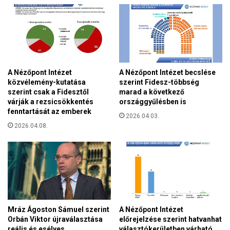
s
y
a
f
s
é
á
r
g
f
e
i
l
A Nézőpont Intézet
A Nézőpont Intézet becslése
t
l
közvélemény-kutatása
szerint Fidesz-többség
,
e
szerint csak a Fidesztől
marad a következő
a
n
várják a rezsicsökkentés
országgyűlésben is
k
i
fenntartását az emberek
i
2026.04.03.
l
2026.04.08.
m
e
e
g
r
n
é
a
n
g
y
y
l
o
e
b
Mráz Ágoston Sámuel szerint
A Nézőpont Intézet
t
b
Orbán Viktor újraválasztása
előrejelzése szerint hatvanhat
e
reális és esélyes
választókerületben várható
f