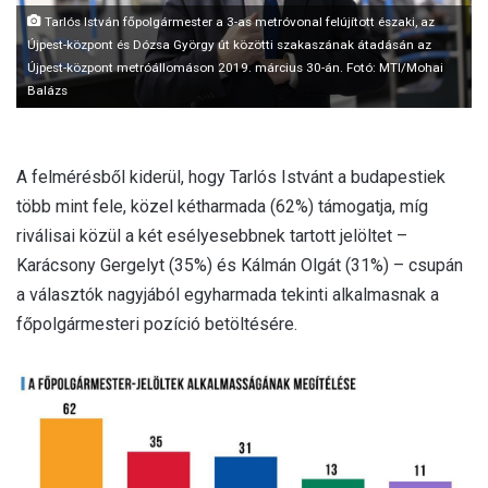
Tarlós István főpolgármester a 3-as metróvonal felújított északi, az
Újpest-központ és Dózsa György út közötti szakaszának átadásán az
Újpest-központ metróállomáson 2019. március 30-án. Fotó: MTI/Mohai
Balázs
A felmérésből kiderül, hogy Tarlós Istvánt a budapestiek
több mint fele, közel kétharmada (62%) támogatja, míg
riválisai közül a két esélyesebbnek tartott jelöltet –
Karácsony Gergelyt (35%) és Kálmán Olgát (31%) – csupán
a választók nagyjából egyharmada tekinti alkalmasnak a
főpolgármesteri pozíció betöltésére.