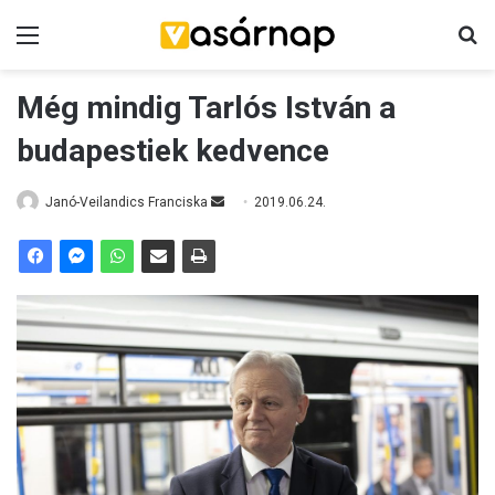
Menü
K
Még mindig Tarlós István a
budapestiek kedvence
Janó-Veilandics Franciska
S
2019.06.24.
e
n
d
a
n
e
m
a
i
l