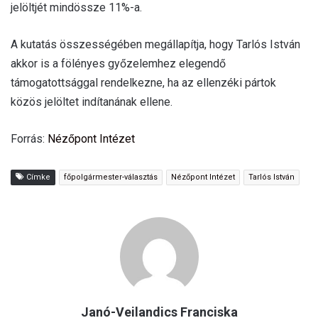
jelöltjét mindössze 11%-a.
A kutatás összességében megállapítja, hogy Tarlós István
akkor is a fölényes győzelemhez elegendő
támogatottsággal rendelkezne, ha az ellenzéki pártok
közös jelöltet indítanának ellene.
Forrás:
Nézőpont Intézet
Címke
főpolgármester-választás
Nézőpont Intézet
Tarlós István
Janó-Veilandics Franciska