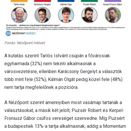
Forrás: Nézőpont Intézet
A kutatás szerint Tarlós Istvánt csupán a fővárosiak
egyharmada (32%) nem tekinti alkalmasnak a
városvezetésre, ellenben Karácsony Gergelyt a választók
több mint fele (52%), Kálmán Olgát pedig közel fele (48%)
nem tartja megfelelőnek a pozícióra.
A Nézőpont szerint amennyiben most vasárnap tartanák a
választásokat, a másik két jelölt, Puzsér Róbert és Kerpel-
Froniusz Gábor csúfos vereséget szenvedne. Míg Puzsért
a budapestiek 13%-a tartja alkalmasnak, addig a Momentum