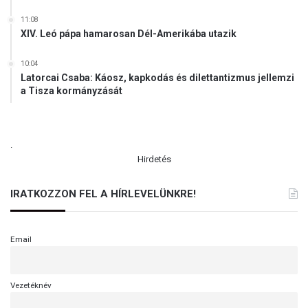
e
11:08
n
XIV. Leó pápa hamarosan Dél-Amerikába utazik
10:04
Latorcai Csaba: Káosz, kapkodás és dilettantizmus jellemzi
a Tisza kormányzását
.
Hirdetés
IRATKOZZON FEL A HÍRLEVELÜNKRE!
Email
Vezetéknév