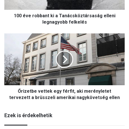
o
b
100 éve robbant ki a Tanácsköztársaság elleni
b
a
legnagyobb felkelés
n
t
Ő
k
r
i
i
a
z
T
e
a
t
n
b
á
e
c
v
s
Őrizetbe vettek egy férfit, aki merényletet
e
k
t
tervezett a brüsszeli amerikai nagykövetség ellen
ö
t
z
e
t
Ezek is érdekelhetik
k
á
e
r
g