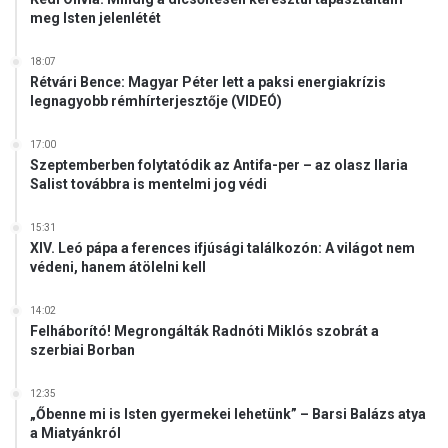
m
meg Isten jelenlétét
e
r
18:07
i
Rétvári Bence: Magyar Péter lett a paksi energiakrízis
k
legnagyobb rémhírterjesztője (VIDEÓ)
a
i
17:00
n
Szeptemberben folytatódik az Antifa-per – az olasz Ilaria
a
Salist továbbra is mentelmi jog védi
g
y
15:31
k
XIV. Leó pápa a ferences ifjúsági találkozón: A világot nem
ö
védeni, hanem átölelni kell
v
e
14:02
t
Felháborító! Megrongálták Radnóti Miklós szobrát a
s
szerbiai Borban
é
g
12:35
e
„Őbenne mi is Isten gyermekei lehetünk” – Barsi Balázs atya
l
a Miatyánkról
l