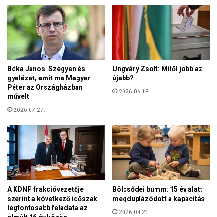
r
k
e
a
s
V
z
a
t
t
ő
i
é
k
Bóka János: Szégyen és
Ungváry Zsolt: Mitől jobb az
s
gyalázat, amit ma Magyar
újabb?
á
r
Péter az Országházban
n
2026.06.18.
e
művelt
b
m
a
2026.07.27.
é
n
n
-
y
L
t
e
a
ó
d
p
ó
á
ü
A KDNP frakcióvezetője
Bölcsődei bumm: 15 év alatt
p
z
szerint a következő időszak
megduplázódott a kapacitás
a
e
legfontosabb feladata az
k
2026.04.21.
n
elmúlt 16 év közös