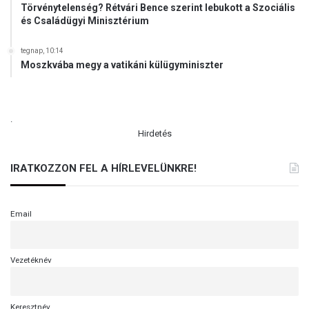
Törvénytelenség? Rétvári Bence szerint lebukott a Szociális
a
és Családügyi Minisztérium
i
H
tegnap, 10:14
á
Moszkvába megy a vatikáni külügyminiszter
z
ú
j
p
.
r
Hirdetés
e
f
IRATKOZZON FEL A HÍRLEVELÜNKRE!
e
k
t
u
Email
s
á
t
Vezetéknév
Keresztnév