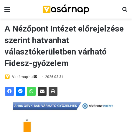
Menü
K
A Nézőpont Intézet előrejelzése
szerint hatvanhat
választókerületben várható
Fidesz-győzelem
Vasárnap.hu
S
2026.03.31.
e
n
d
a
n
e
m