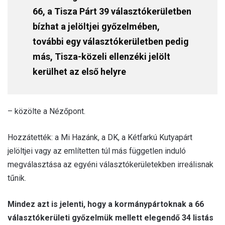
66, a Tisza Párt 39 választókerületben
bízhat a jelöltjei győzelmében,
további egy választókerületben pedig
más, Tisza-közeli ellenzéki jelölt
kerülhet az első helyre
– közölte a Nézőpont.
Hozzátették: a Mi Hazánk, a DK, a Kétfarkú Kutyapárt
jelöltjei vagy az említetten túl más független induló
megválasztása az egyéni választókerületekben irreálisnak
tűnik.
Mindez azt is jelenti, hogy a kormánypártoknak a 66
választókerületi győzelmük mellett elegendő 34 listás