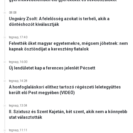
s
á
g
08:08
Ungváry Zsolt: A felelősség azokat is terheli, akik a
ú
döntéshozót kiválasztják
j
h
e
tegnap, 17:40
Felvették őket magyar egyetemekre, mégsem jöhetnek: nem
l
kapnak ösztöndíjat a keresztény fiatalok
y
e
tegnap, 16:00
t
Új lendületet kap a ferences jelenlét Pécsett
t
e
s
tegnap, 14:28
A honfoglaláskori elithez tartozó régészeti leletegyüttes
é
került elő Pest megyében (VIDEÓ)
t
é
tegnap, 13:04
s
II. Szixtusz és Szent Kajetán, két szent, akik nem a könnyebb
a
utat választották
P
á
tegnap, 11:11
p