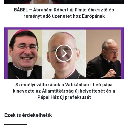
r
BÁBEL – Ábrahám Róbert új filmje ébresztő és
a
h
reményt adó üzenetet hoz Európának
á
m
S
R
z
ó
e
b
m
e
é
r
l
t
y
ú
i
j
v
f
Személyi változások a Vatikánban - Leó pápa
á
i
l
kinevezte az Államtitkárság új helyettesét és a
l
t
Pápai Ház új prefektusát
m
o
j
z
e
Ezek is érdekelhetik
á
é
s
b
o