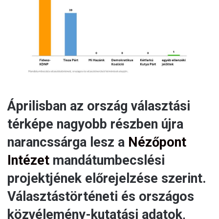
a
i
l
Áprilisban az ország választási
térképe nagyobb részben újra
narancssárga lesz a
Nézőpont
Intézet
mandátumbecslési
projektjének előrejelzése szerint.
Választástörténeti és országos
közvélemény-kutatási adatok,