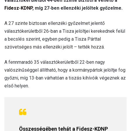
választókerületből 44-ben szinte biztosra vehető a
Fidesz-KDNP
, míg 27-ben ellenzéki jelöltek győzelme.
A 27 szinte biztosan ellenzéki győzelmet jelentő
választókerületből 26-ban a Tisza jelöltjei kerekednek felül
a becslés szerint, egyben pedig a Tisza Párttal
szövetséges más ellenzéki jelölt – tették hozzá.
A fennmaradó 35 választókerületből 22-ben nagy
valószínűséggel állítható, hogy a kormánypártok jelöltje fog
győzni, míg 13-ban várhatóan a tiszás kihívóik végeznek az
első helyen.
Összességében tehát a Fidesz-KDNP