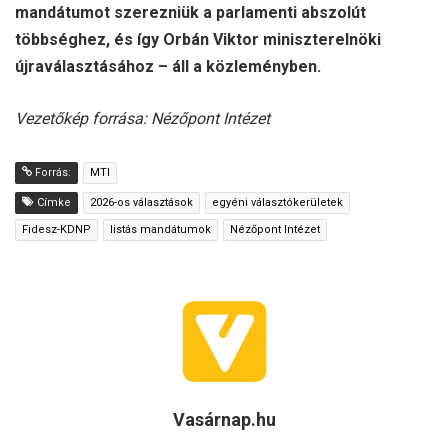
mandátumot szerezniük a parlamenti abszolút
többséghez, és így Orbán Viktor miniszterelnöki
újraválasztásához – áll a közleményben.
Vezetőkép forrása: Nézőpont Intézet
Forrás:
MTI
Címke
2026-os választások
egyéni választókerületek
Fidesz-KDNP
listás mandátumok
Nézőpont Intézet
Vasárnap.hu