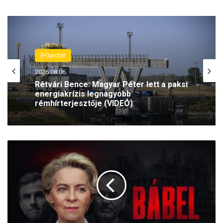
(H)arctér
2026.08.06.
Rétvári Bence: Magyar Péter lett a paksi
energiakrízis legnagyobb
rémhírterjesztője (VIDEÓ)
B
Á
B
E
L
–
Á
b