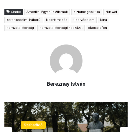
Címke
Amerikai Egyesült Államok
biztonságpolitika
Huawei
kereskedelmi háború
kibertámadás
kibervédelem
Kína
nemzetbiztonság
nemzetbiztonsági kockázat
okostelefon
Bereznay István
Szabadidő