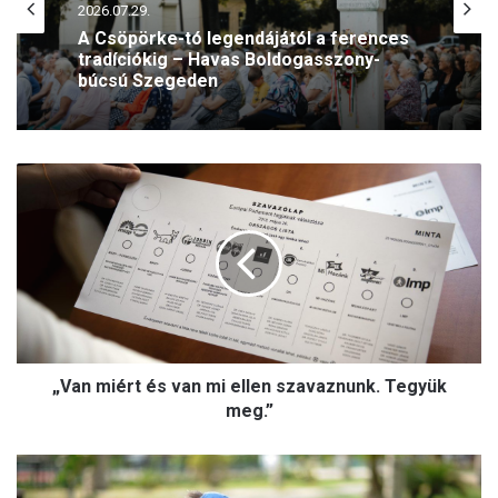
2026.07.29.
A Csöpörke-tó legendájától a ferences
tradíciókig – Havas Boldogasszony-
búcsú Szegeden
„
V
a
n
m
i
é
r
t
„Van miért és van mi ellen szavaznunk. Tegyük
é
s
meg.”
v
a
A
n
g