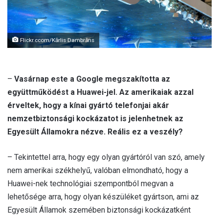
Flickr.ccom/Kārlis Dambrāns
–
Vasárnap este a Google megszakította az
együttműködést a Huawei-jel. Az amerikaiak azzal
érveltek, hogy a kínai gyártó telefonjai akár
nemzetbiztonsági kockázatot is jelenhetnek az
Egyesült Államokra nézve. Reális ez a veszély?
– Tekintettel arra, hogy egy olyan gyártóról van szó, amely
nem amerikai székhelyű, valóban elmondható, hogy a
Huawei-nek technológiai szempontból megvan a
lehetősége arra, hogy olyan készüléket gyártson, ami az
Egyesült Államok szemében biztonsági kockázatként