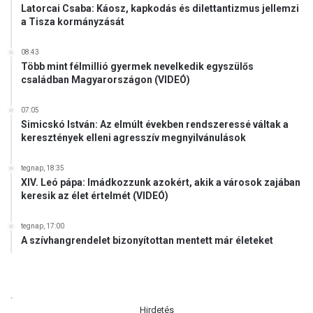
Latorcai Csaba: Káosz, kapkodás és dilettantizmus jellemzi
a Tisza kormányzását
08:43
Több mint félmillió gyermek nevelkedik egyszülős
családban Magyarországon (VIDEÓ)
07:05
Simicskó István: Az elmúlt években rendszeressé váltak a
keresztények elleni agresszív megnyilvánulások
tegnap, 18:35
XIV. Leó pápa: Imádkozzunk azokért, akik a városok zajában
keresik az élet értelmét (VIDEÓ)
tegnap, 17:00
A szívhangrendelet bizonyítottan mentett már életeket
.
Hirdetés