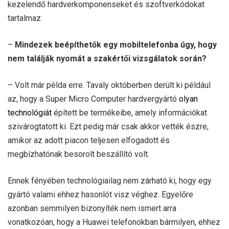
kezelendő hardverkomponenseket és szoftverkódokat
tartalmaz.
–
Mindezek beépíthetők egy mobiltelefonba úgy, hogy
nem találják nyomát a szakértői vizsgálatok során?
– Volt már példa erre. Tavaly októberben derült ki például
az, hogy a Super Micro Computer hardvergyártó
olyan
technológiát
épített be termékeibe, amely információkat
szivárogtatott ki. Ezt pedig már csak akkor vették észre,
amikor az adott piacon teljesen elfogadott és
megbízhatónak besorolt beszállító volt.
Ennek fényében technológiailag nem zárható ki, hogy egy
gyártó valami ehhez hasonlót visz véghez. Egyelőre
azonban semmilyen bizonyíték nem ismert arra
vonatkozóan, hogy a Huawei telefonokban bármilyen, ehhez