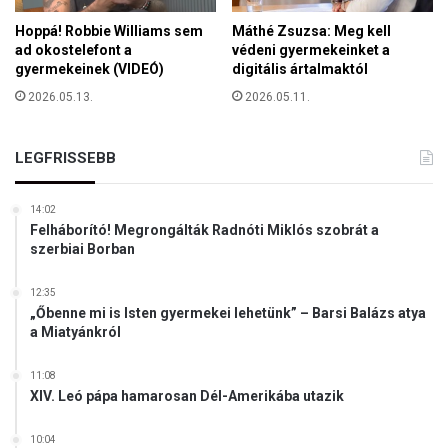
Hoppá! Robbie Williams sem
Máthé Zsuzsa: Meg kell
ad okostelefont a
védeni gyermekeinket a
gyermekeinek (VIDEÓ)
digitális ártalmaktól
2026.05.13.
2026.05.11.
LEGFRISSEBB
14:02
Felháborító! Megrongálták Radnóti Miklós szobrát a
szerbiai Borban
12:35
„Őbenne mi is Isten gyermekei lehetünk” – Barsi Balázs atya
a Miatyánkról
11:08
XIV. Leó pápa hamarosan Dél-Amerikába utazik
10:04