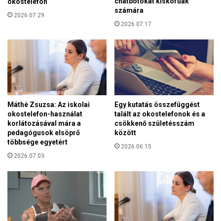
chatbotokat kiskorúak
okostelefon
o
ü
számára
n
2026.07.29.
k
t
2026.07.17.
m
b
e
a
g
n
.
”
Máthé Zsuzsa: Az iskolai
Egy kutatás összefüggést
okostelefon-használat
talált az okostelefonok és a
korlátozásával mára a
csökkenő születésszám
pedagógusok elsöprő
között
többsége egyetért
2026.06.15.
2026.07.03.