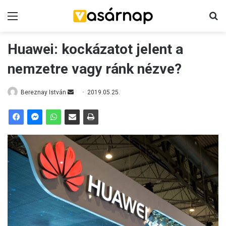
Menü
K
Huawei: kockázatot jelent a
nemzetre vagy ránk nézve?
Bereznay István
S
2019.05.25.
e
n
d
a
n
e
m
a
i
l