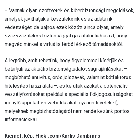
– Vannak olyan szoftverek és kiberbiztonsági megoldások,
amelyek javíthatják a készülékeink és az adataink
védettségét, de sajnos ezek között sincs olyan, amely
százszázalékos biztonsággal garantálni tudná azt, hogy
megvéd minket a virtuális térből érkező támadásoktól.
A legtöbb, amit tehetünk, hogy figyelemmel kísérjük és
betartjuk az aktuális biztonságtudatossági ajánlásokat –
megbízható antivírus, erős jelszavak, valamint kétfaktoros
hitelesítés használata –, és kerüljük azokat a potenciális
veszélyforrásokat (például a speciális fiókjogosultságokat
igénylő appokat és weboldalakat, gyanús leveleket),
melyeknek megbízhatóságáról nem rendelkezünk pontos
információkkal.
Kiemelt kép: Flickr.com/Kārlis Dambrāns