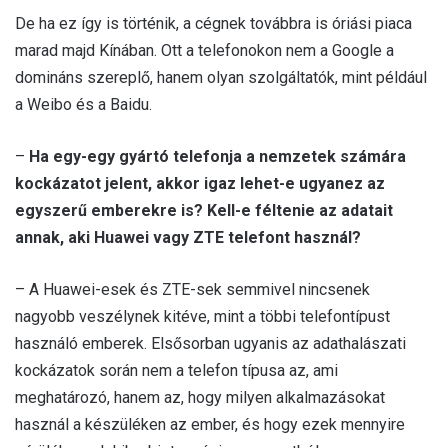
De ha ez így is történik, a cégnek továbbra is óriási piaca
marad majd Kínában. Ott a telefonokon nem a Google a
domináns szereplő, hanem olyan szolgáltatók, mint például
a Weibo és a Baidu.
–
Ha egy-egy gyártó telefonja a nemzetek számára
kockázatot jelent, akkor igaz lehet-e ugyanez az
egyszerű emberekre is? Kell-e féltenie az adatait
annak, aki Huawei vagy ZTE telefont használ?
– A Huawei-esek és ZTE-sek semmivel nincsenek
nagyobb veszélynek kitéve, mint a többi telefontípust
használó emberek. Elsősorban ugyanis az adathalászati
kockázatok során nem a telefon típusa az, ami
meghatározó, hanem az, hogy milyen alkalmazásokat
használ a készüléken az ember, és hogy ezek mennyire