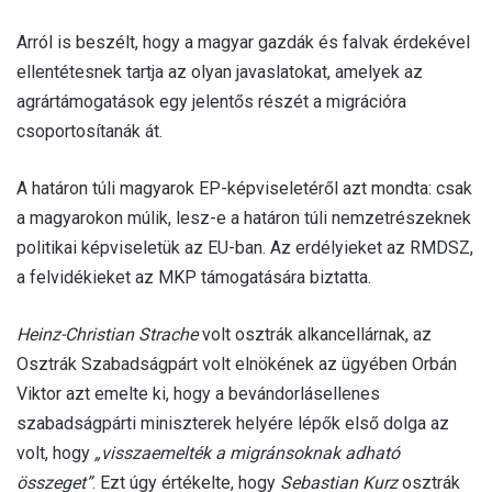
Arról is beszélt, hogy a magyar gazdák és falvak érdekével
ellentétesnek tartja az olyan javaslatokat, amelyek az
agrártámogatások egy jelentős részét a migrációra
csoportosítanák át.
A határon túli magyarok EP-képviseletéről azt mondta: csak
a magyarokon múlik, lesz-e a határon túli nemzetrészeknek
politikai képviseletük az EU-ban. Az erdélyieket az RMDSZ,
a felvidékieket az MKP támogatására biztatta.
Heinz-Christian Strache
volt osztrák alkancellárnak, az
Osztrák Szabadságpárt volt elnökének az ügyében Orbán
Viktor azt emelte ki, hogy a bevándorlásellenes
szabadságpárti miniszterek helyére lépők első dolga az
volt, hogy
„visszaemelték a migránsoknak adható
összeget”
. Ezt úgy értékelte, hogy
Sebastian Kurz
osztrák