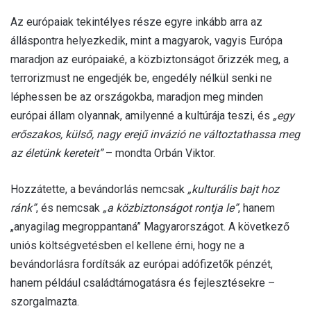
Az európaiak tekintélyes része egyre inkább arra az
álláspontra helyezkedik, mint a magyarok, vagyis Európa
maradjon az európaiaké, a közbiztonságot őrizzék meg, a
terrorizmust ne engedjék be, engedély nélkül senki ne
léphessen be az országokba, maradjon meg minden
európai állam olyannak, amilyenné a kultúrája teszi, és
„egy
erőszakos, külső, nagy erejű invázió ne változtathassa meg
az életünk kereteit”
– mondta Orbán Viktor.
Hozzátette, a bevándorlás nemcsak
„kulturális bajt hoz
ránk”
, és nemcsak
„a közbiztonságot rontja le”
, hanem
„anyagilag megroppantaná” Magyarországot. A következő
uniós költségvetésben el kellene érni, hogy ne a
bevándorlásra fordítsák az európai adófizetők pénzét,
hanem például családtámogatásra és fejlesztésekre –
szorgalmazta.