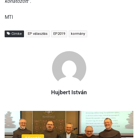
korlátozott”.
MTI
Címke
EP választás
EP2019
kormány
Hujbert István
(H)arctér