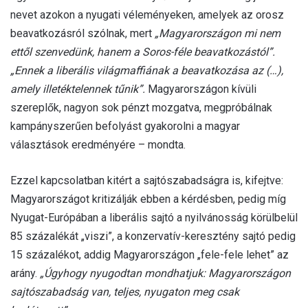
nevet azokon a nyugati véleményeken, amelyek az orosz
beavatkozásról szólnak, mert
„Magyarországon mi nem
ettől szenvedünk, hanem a Soros-féle beavatkozástól”.
„Ennek a liberális világmaffiának a beavatkozása az (…),
amely illetéktelennek tűnik”.
Magyarországon kívüli
szereplők, nagyon sok pénzt mozgatva, megpróbálnak
kampányszerűen befolyást gyakorolni a magyar
választások eredményére – mondta.
Ezzel kapcsolatban kitért a sajtószabadságra is, kifejtve:
Magyarországot kritizálják ebben a kérdésben, pedig míg
Nyugat-Európában a liberális sajtó a nyilvánosság körülbelül
85 százalékát „viszi”, a konzervatív-keresztény sajtó pedig
15 százalékot, addig Magyarországon „fele-fele lehet” az
arány.
„Úgyhogy nyugodtan mondhatjuk: Magyarországon
sajtószabadság van, teljes, nyugaton meg csak