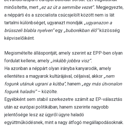
minősítette, mert
„ez az út a semmibe vezet”.
Megjegyezte,
a néppárti és a szocialista csúcsjelölt között nem is lát
tartalmi különbséget, ugyanazt mondják
„ugyanazon a
brüsszeli blabla nyelven”
egy
„buborékban élő”
közösség
képviselőiként.
Megismételte álláspontját, amely szerint az EPP-ben olyan
fordulat kellene, amely
„inkább jobbra visz”.
Ha azonban a néppárt olyan irányba kanyarodik, amely
ellentétes a magyarok kultúrájával, céljaival, akkor
„nem
fogunk utánuk ugrani a kútba”
, hanem
„egy más útvonalon
fogunk haladni”
– közölte.
Egyébként sem stabil szerkezetre számít az EP-választás
után az európai politikában, hanem szerinte nagyobb
jelentősége lesz az ügyről ügyre haladó
együttműködésnek, mint a nagy átfogó megállapodásoknak.