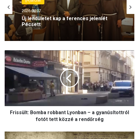
2026.08.07.
(H)arctér
Törvénytelenség? Rétvári Bence
szerint lebukott a Szociális és
2026.08.07.
Családügyi Minisztérium
F
r
Új lendületet kap a ferences jelenlét
i
Pécsett
s
s
ü
l
t
:
Frissült: Bomba robbant Lyonban – a gyanúsítottról
B
o
fotót tett közzé a rendőrség
m
b
V
a