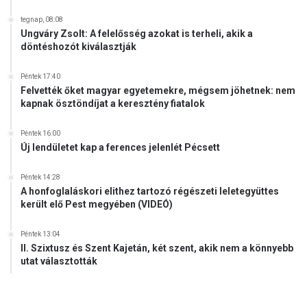
tegnap, 08:08
Ungváry Zsolt: A felelősség azokat is terheli, akik a
döntéshozót kiválasztják
Péntek 17:40
Felvették őket magyar egyetemekre, mégsem jöhetnek: nem
kapnak ösztöndíjat a keresztény fiatalok
Péntek 16:00
Új lendületet kap a ferences jelenlét Pécsett
Péntek 14:28
A honfoglaláskori elithez tartozó régészeti leletegyüttes
került elő Pest megyében (VIDEÓ)
Péntek 13:04
II. Szixtusz és Szent Kajetán, két szent, akik nem a könnyebb
utat választották