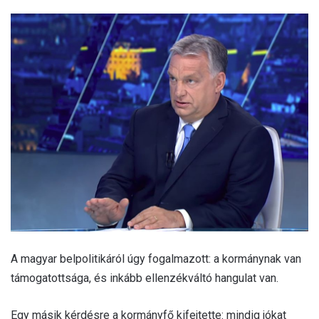
A magyar belpolitikáról úgy fogalmazott: a kormánynak van
támogatottsága, és inkább ellenzékváltó hangulat van.
Egy másik kérdésre a kormányfő kifejtette: mindig jókat