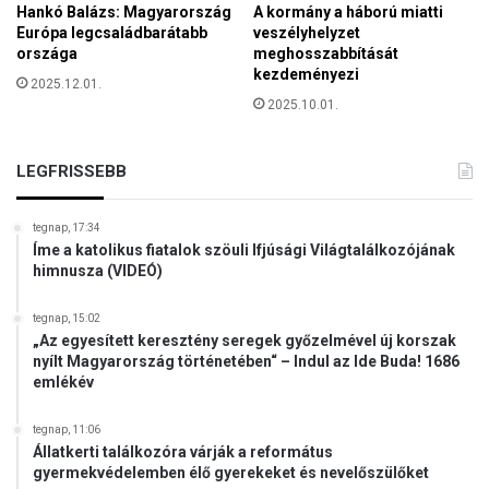
z
Hankó Balázs: Magyarország
A kormány a háború miatti
s
é
Európa legcsaládbarátabb
veszélyhelyzet
e
a
országa
meghosszabbítását
n
kezdeményezi
r
2025.12.01.
i
e
2025.10.01.
a
n
l
d
i
ő
LEGFRISSEBB
t
r
á
s
s
tegnap, 17:34
é
t
Íme a katolikus fiatalok szöuli Ifjúsági Világtalálkozójának
g
?
himnusza (VIDEÓ)
tegnap, 15:02
„Az egyesített keresztény seregek győzelmével új korszak
nyílt Magyarország történetében“ – Indul az Ide Buda! 1686
emlékév
tegnap, 11:06
Állatkerti találkozóra várják a református
gyermekvédelemben élő gyerekeket és nevelőszülőket