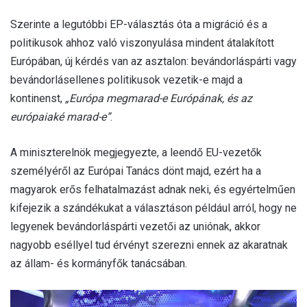
Szerinte a legutóbbi EP-választás óta a migráció és a
politikusok ahhoz való viszonyulása mindent átalakított
Európában, új kérdés van az asztalon: bevándorláspárti vagy
bevándorlásellenes politikusok vezetik-e majd a
kontinenst,
„Európa megmarad-e Európának, és az
európaiaké marad-e”
.
A miniszterelnök megjegyezte, a leendő EU-vezetők
személyéről az Európai Tanács dönt majd, ezért ha a
magyarok erős felhatalmazást adnak neki, és egyértelműen
kifejezik a szándékukat a választáson például arról, hogy ne
legyenek bevándorláspárti vezetői az uniónak, akkor
nagyobb eséllyel tud érvényt szerezni ennek az akaratnak
az állam- és kormányfők tanácsában.