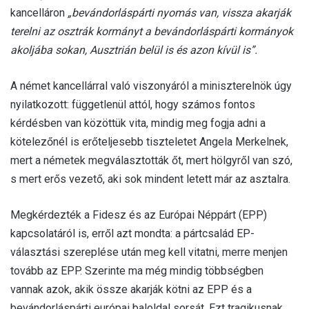
kancelláron
„bevándorláspárti nyomás van, vissza akarják
terelni az osztrák kormányt a bevándorláspárti kormányok
akoljába sokan, Ausztrián belül is és azon kívül is”.
A német kancellárral való viszonyáról a miniszterelnök úgy
nyilatkozott: függetlenül attól, hogy számos fontos
kérdésben van közöttük vita, mindig meg fogja adni a
kötelezőnél is erőteljesebb tiszteletet Angela Merkelnek,
mert a németek megválasztották őt, mert hölgyről van szó,
s mert erős vezető, aki sok mindent letett már az asztalra.
Megkérdezték a Fidesz és az Európai Néppárt (EPP)
kapcsolatáról is, erről azt mondta: a pártcsalád EP-
választási szereplése után meg kell vitatni, merre menjen
tovább az EPP. Szerinte ma még mindig többségben
vannak azok, akik össze akarják kötni az EPP és a
bevándorláspárti európai baloldal sorsát. Ezt tragikusnak