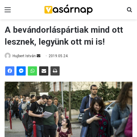
Menü
K
A bevándorláspártiak mind ott
lesznek, legyünk ott mi is!
Hujbert István
S
2019.05.24.
e
n
d
a
n
e
m
a
i
l