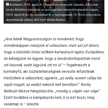
Budapest, 2018. április 8. Szavazásra várakozók Újbudán, a Bocskai
István Általános Iskolánál az országgyûlési képviselõ-választás napján,
2018. április 8-án. Az országban itt a legmagasabb, 10 764 a szavazásra
átjelentkezõk száma. MTI Fotó: Mohai Balázs
„Arra kérek Magyarországon is mindenkit, hogy
mindenképpen menjünk el választani, mert azt jól látom,
hogy a baloldal óriási erőkkel kampányol egész Európában,
és kétségünk ne legyen, hogy a bevándorláspártiak mind
ott lesznek, ezért legyünk ott mi is”
– fogalmazott a
kormányfő, aki tiszteletlenségnek nevezte lefutottnak
minősíteni a választást, ugyanis
„az esély sosem váltja be
saját magát, az esélyt nekünk kell beváltani”
.
Rocky
Balboát
idézve hangsúlyozta:
„mindig a végén van vége”
.
Ezért továbbra is kampányolni kell, ő is ezt teszi, még
vasárnap is – jelezte.