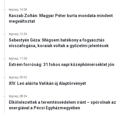
tegnap, 14:04
Kaszab Zoltán: Magyar Péter kurta mondata mindent
megváltoztat
tegnap, 12:34
Sebestyén Géza: Mégsem hatékony a fogyasztás
visszafogása, koraiak voltak a győzelmi jelentések
tegnap, 11:06
Extrém forróság: 31 fokos napi középhőmérséklet jön
tegnap, 09:55
XIV. Leó aláírta Vatikán új Alaptörvényét
tegnap, 08:34
Elkötelezettek a teremtésvédelem iránt – spórolnak az
energiával a Pécsi Egyházmegyében
.