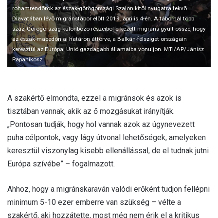
l
rohamrendõrök az észak-görögországi Szalonikitõl nyugatra fekvõ
Diavatában lévõ migránstábor elõtt 2019. április 4-én. A tábornál több
száz, Görögország különbözõ részeibõl érkezett migráns gyûlt össze, hogy
az észak-macedóniai határon áttörve, a Balkán-félsziget országain
keresztül az Európai Unió gazdagabb államaiba vonuljon. MTI/AP/Jánisz
Papanikosz
A szakértő elmondta, ezzel a migránsok és azok is
tisztában vannak, akik az ő mozgásukat irányítják.
„Pontosan tudják, hogy hol vannak azok az úgynevezett
puha célpontok, vagy lágy útvonal lehetőségek, amelyeken
keresztül viszonylag kisebb ellenállással, de el tudnak jutni
Európa szívébe” – fogalmazott.
Ahhoz, hogy a migránskaraván valódi erőként tudjon fellépni
minimum 5-10 ezer emberre van szükség – vélte a
szakértő, aki hozzátette, most még nem érik el a kritikus