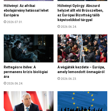
l
e
Hölvényi: Az afrikai
Hölvényi György: Abszurd
k
t
ebolajárvány hatással lehet
helyzet állt elő Brüsszelben,
ü
e
Európára
az Európai Bizottság tálib
l
s
képviselőkkel tárgyal
i
2026.07.01.
t
l
2026.06.24.
:
á
a
z
z
á
a
l
m
o
a
m
z
o
Rettegésre ítélve: A
A végjáték kezdete – Európa,
n
permanens krízis biológiai
amely lemondott önmagáról
a
ára
2026.06.23.
s
2026.06.24.
i
ő
s
l
a