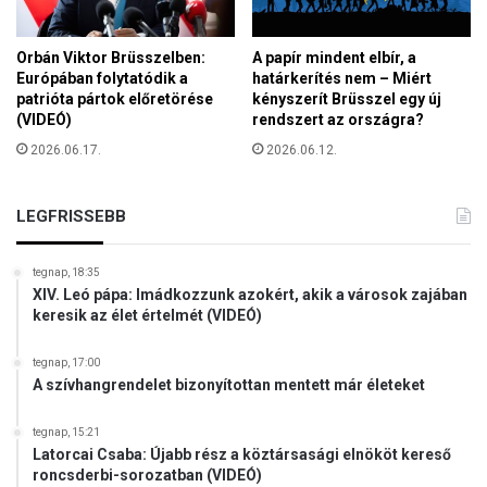
k
o
s
Orbán Viktor Brüsszelben:
A papír mindent elbír, a
o
Európában folytatódik a
határkerítés nem – Miért
patrióta pártok előretörése
kényszerít Brüsszel egy új
k
(VIDEÓ)
rendszert az országra?
a
t
2026.06.17.
2026.06.12.
v
é
d
LEGFRISSEBB
t
e
tegnap, 18:35
XIV. Leó pápa: Imádkozzunk azokért, akik a városok zajában
keresik az élet értelmét (VIDEÓ)
tegnap, 17:00
A szívhangrendelet bizonyítottan mentett már életeket
tegnap, 15:21
Latorcai Csaba: Újabb rész a köztársasági elnököt kereső
roncsderbi-sorozatban (VIDEÓ)