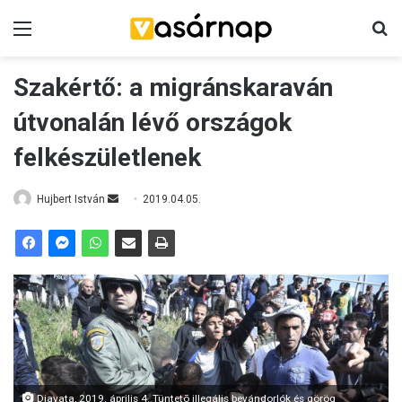
Menü
K
Szakértő: a migránskaraván
útvonalán lévő országok
felkészületlenek
Hujbert István
S
2019.04.05.
e
n
d
a
n
e
m
a
i
Diavata, 2019. április 4. Tüntetõ illegális bevándorlók és görög