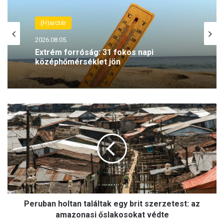
(H)arctér
2026.08.05.
Extrém forróság: 31 fokos napi
középhőmérséklet jön
P
e
r
u
b
a
n
h
o
Peruban holtan találtak egy brit szerzetest: az
l
t
amazonasi őslakosokat védte