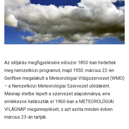
l
Az időjárás megfigyelésére először 1853-ban hirdettek
meg nemzetközi programot, majd 1950. március 22-én
Genfben megalakult a Meteorológiai Világszervezet (WMO)
– a Nemzetközi Meteorológiai Szervezet utódaként.
Másnap életbe lépett a szervezet alapokmánya, erre
emlékezve határozták el 1960-ban a METEOROLÓGIAI
VILÁGNAP megünneplését, s azt azóta minden évben
március 23-án tartják.