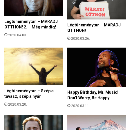
z
m
t
b
i
á
v
Légtüneménytan – MARADJ
k
Légtüneménytan – MARADJ
á
OTTHON! 2. – Még mindig!
a
OTTHON!
l
t
2020.04.03.
2020.03.26.
,
h
e
l
y
r
e
á
l
Légtüneménytan – Szép a
Happy Birthday, Mr. Music!
l
tavasz, szép a nyár
Don’t Worry, Be Happy!
t
2020.03.20.
2020.03.11.
a
k
ö
z