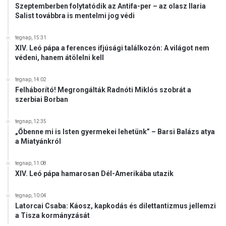
Szeptemberben folytatódik az Antifa-per – az olasz Ilaria
Salist továbbra is mentelmi jog védi
tegnap, 15:31
XIV. Leó pápa a ferences ifjúsági találkozón: A világot nem
védeni, hanem átölelni kell
tegnap, 14:02
Felháborító! Megrongálták Radnóti Miklós szobrát a
szerbiai Borban
tegnap, 12:35
„Őbenne mi is Isten gyermekei lehetünk” – Barsi Balázs atya
a Miatyánkról
tegnap, 11:08
XIV. Leó pápa hamarosan Dél-Amerikába utazik
tegnap, 10:04
Latorcai Csaba: Káosz, kapkodás és dilettantizmus jellemzi
a Tisza kormányzását