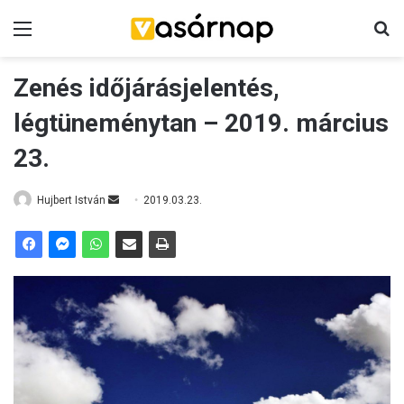
Menü
K
Zenés időjárásjelentés,
légtüneménytan – 2019. március
23.
Hujbert István
S
2019.03.23.
e
n
d
a
n
e
m
a
i