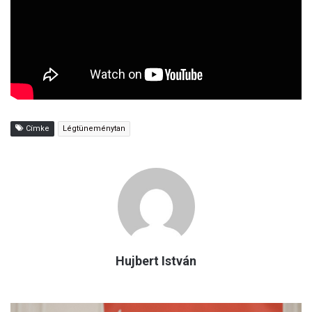
Címke
Légtüneménytan
Hujbert István