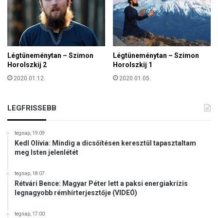
l
e
k
e
d
é
Légtüneménytan – Szimon
Légtüneménytan – Szimon
s
Horolszkij 2
Horolszkij 1
B
2020.01.12.
2020.01.05.
u
d
a
LEGFRISSEBB
f
o
tegnap, 19:09
k
Kedl Olívia: Mindig a dicsőítésen keresztül tapasztaltam
o
meg Isten jelenlétét
n
tegnap, 18:07
Rétvári Bence: Magyar Péter lett a paksi energiakrízis
legnagyobb rémhírterjesztője (VIDEÓ)
tegnap, 17:00