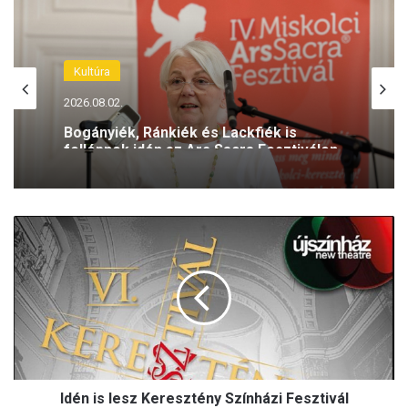
Kultúra
2026.08.02.
Bogányiék, Ránkiék és Lackfiék is
fellépnek idén az Ars Sacra Fesztiválon
I
d
é
n
i
s
l
e
s
Idén is lesz Keresztény Színházi Fesztivál
z