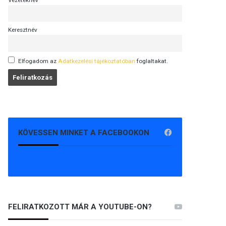
Vezetéknév
Keresztnév
Elfogadom az
Adatkezelési tájékoztatóban
foglaltakat.
KÖVESSEN MINKET A FACEBOOKON
FELIRATKOZOTT MÁR A YOUTUBE-ON?