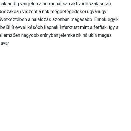
k addig van jelen a hormonálisan aktív időszak során,
 időszakban viszont a nők megbetegedései ugyanúgy
s következtében a halálozás azonban magasabb. Ennek egyik
belül 8 évvel később kapnak infarktust mint a férfiak, így a
ellemzően nagyobb arányban jelentkezik náluk a magas
avar.