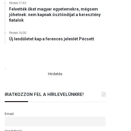
Péntek 17:40
Felvették őket magyar egyetemekre, mégsem
jöhetnek: nem kapnak ösztöndíjat a keresztény
fiatalok
Péntek 16:00
Új lendületet kap a ferences jelenlét Pécsett
.
Hirdetés
IRATKOZZON FEL A HÍRLEVELÜNKRE!
Email