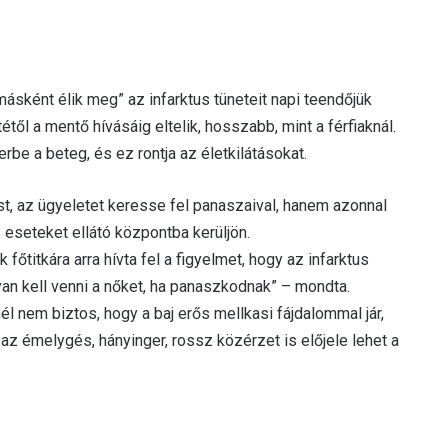
másként élik meg” az infarktus tüneteit napi teendőjük
étől a mentő hívásáig eltelik, hosszabb, mint a férfiaknál.
be a beteg, és ez rontja az életkilátásokat.
ost, az ügyeletet keresse fel panaszaival, hanem azonnal
 eseteket ellátó központba kerüljön.
őtitkára arra hívta fel a figyelmet, hogy az infarktus
lyan kell venni a nőket, ha panaszkodnak” – mondta.
él nem biztos, hogy a baj erős mellkasi fájdalommal jár,
az émelygés, hányinger, rossz közérzet is előjele lehet a