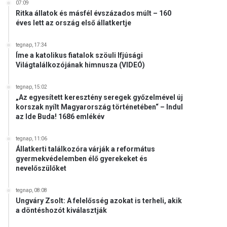
07:09
Ritka állatok és másfél évszázados múlt – 160
éves lett az ország első állatkertje
tegnap, 17:34
Íme a katolikus fiatalok szöuli Ifjúsági
Világtalálkozójának himnusza (VIDEÓ)
tegnap, 15:02
„Az egyesített keresztény seregek győzelmével új
korszak nyílt Magyarország történetében“ – Indul
az Ide Buda! 1686 emlékév
tegnap, 11:06
Állatkerti találkozóra várják a református
gyermekvédelemben élő gyerekeket és
nevelőszülőket
tegnap, 08:08
Ungváry Zsolt: A felelősség azokat is terheli, akik
a döntéshozót kiválasztják