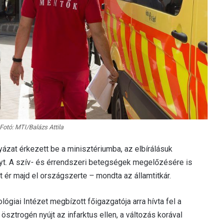
 Fotó: MTI/Balázs Attila
yázat érkezett be a minisztériumba, az elbírálásuk
ényt. A szív- és érrendszeri betegségek megelőzésére is
t ér majd el országszerte – mondta az államtitkár.
giai Intézet megbízott főigazgatója arra hívta fel a
ösztrogén nyújt az infarktus ellen, a változás korával