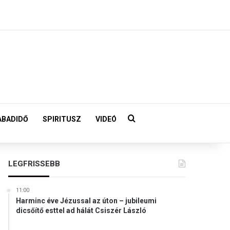
Keresés:
ABADIDŐ
SPIRITUSZ
VIDEÓ
LEGFRISSEBB
11:00
Harminc éve Jézussal az úton – jubileumi
dicsőítő esttel ad hálát Csiszér László