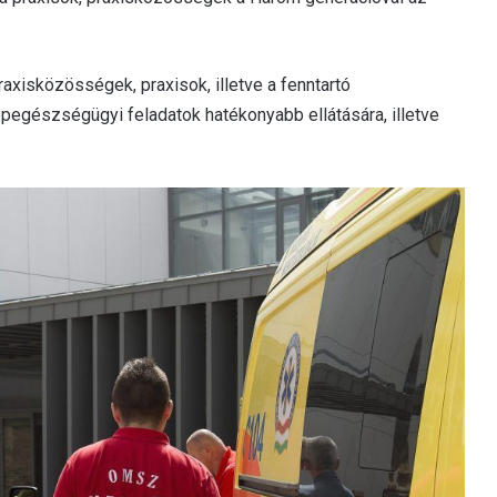
xisközösségek, praxisok, illetve a fenntartó
épegészségügyi feladatok hatékonyabb ellátására, illetve