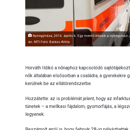
Nyíregyháza, 2016. április 6. Egy mentõ érkezik a nyíregyházi
án. MTI Fotó: Balázs Attila
Horváth Ildikó a nőnaphoz kapcsolódó sajtótájékozt
nők általában elsősorban a családra, a gyerekekre 
kerülnek be az ellátórendszerbe.
Hozzátette: az is problémát jelent, hogy az infarktus
tünetek – a mellkasi fájdalom, gyomorfájás, a légs
legyenek.
Beszámolt arról is, hogy február 28-ig pályázhatta