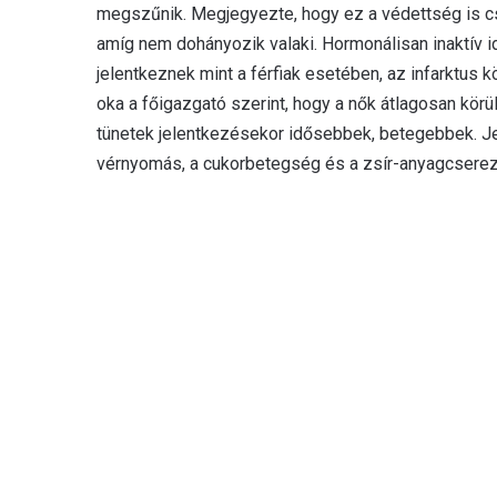
megszűnik. Megjegyezte, hogy ez a védettség is csa
amíg nem dohányozik valaki. Hormonálisan inaktív
jelentkeznek mint a férfiak esetében, az infarktu
oka a főigazgató szerint, hogy a nők átlagosan körül
tünetek jelentkezésekor idősebbek, betegebbek. J
vérnyomás, a cukorbetegség és a zsír-anyagcserez