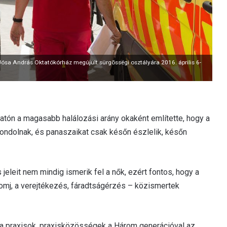
 Jósa András Oktatókórház megújult sürgõsségi osztályára 2016. április 6-
atón a magasabb halálozási arány okaként említette, hogy a
gondolnak, és panaszaikat csak későn észlelik, későn
 jeleit nem mindig ismerik fel a nők, ezért fontos, hogy a
zomj, a verejtékezés, fáradtságérzés – közismertek
k a praxisok, praxisközösségek a Három generációval az