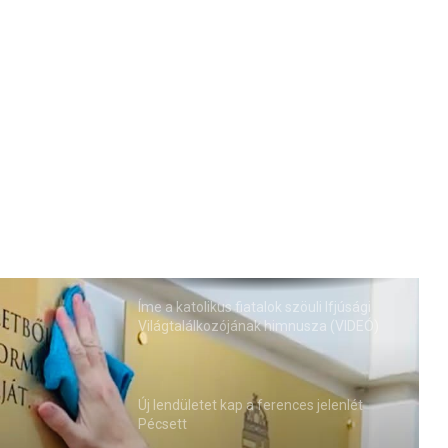
Íme a katolikus fiatalok szöuli Ifjúsági
Világtalálkozójának himnusza (VIDEÓ)
Új lendületet kap a ferences jelenlét
Pécsett