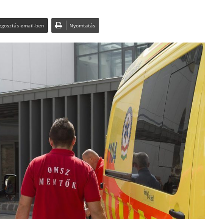
gosztás email-ben
Nyomtatás