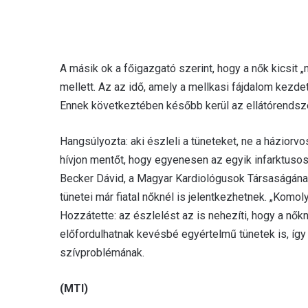
A másik ok a főigazgató szerint, hogy a nők kicsit „
mellett. Az az idő, amely a mellkasi fájdalom kezdet
Ennek következtében később kerül az ellátórendszer
Hangsúlyozta: aki észleli a tüneteket, ne a háziorv
hívjon mentőt, hogy egyenesen az egyik infarktusos
Becker Dávid, a Magyar Kardiológusok Társaságának f
tünetei már fiatal nőknél is jelentkezhetnek. „Komo
Hozzátette: az észlelést az is nehezíti, hogy a nőkn
előfordulhatnak kevésbé egyértelmű tünetek is, így 
szívproblémának.
(MTI)