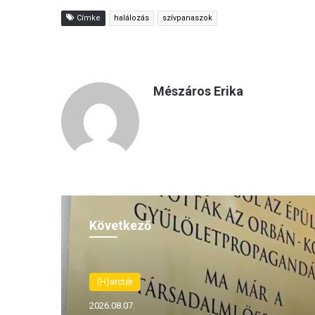
Címke
halálozás
szívpanaszok
Mészáros Erika
Következő
(H)arctér
2026.08.07.