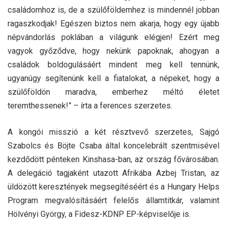
családomhoz is, de a szülőföldemhez is mindennél jobban
ragaszkodjak! Egészen biztos nem akarja, hogy egy újabb
népvándorlás poklában a világunk elégjen! Ezért meg
vagyok győződve, hogy nekünk papoknak, ahogyan a
családok boldogulásáért mindent meg kell tennünk,
ugyanúgy segítenünk kell a fiatalokat, a népeket, hogy a
szülőföldön maradva, emberhez méltó életet
teremthessenek!” – írta a ferences szerzetes.
A kongói misszió a két résztvevő szerzetes, Sajgó
Szabolcs és Böjte Csaba által koncelebrált szentmisével
kezdődött pénteken Kinshasa-ban, az ország fővárosában.
A delegáció tagjaként utazott Afrikába Azbej Tristan, az
üldözött keresztények megsegítéséért és a Hungary Helps
Program megvalósításáért felelős államtitkár, valamint
Hölvényi György, a Fidesz-KDNP EP-képviselője is.