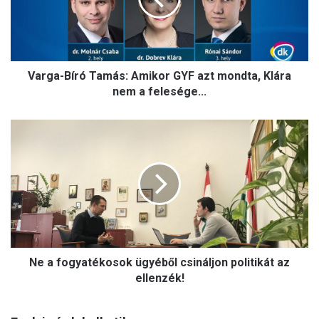
a
-
B
í
r
Varga-Bíró Tamás: Amikor GYF azt mondta, Klára
ó
T
nem a felesége...
a
m
N
á
e
s
a
:
f
A
o
m
g
i
y
k
a
o
t
r
Ne a fogyatékosok ügyéből csináljon politikát az
é
G
k
ellenzék!
Y
o
F
s
a