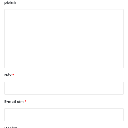
jelöltük
H
o
z
z
á
s
z
ó
Név
*
l
á
s
E-mail cím
*
*