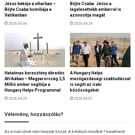
e
Jézus békéje a viharban –
Böjte Csaba: Jézus a
t
s
Böjte Csaba homíliája a
legelesettebb emberrel is
i
Vatikánban
azonosítja magát
é
k
g
2026.05.06.
2026.04.29.
á
e
t
.
a
.
z
.
e
l
l
e
Hatalmas keresztény ébredés
A Hungary Helps
n
Afrikában – Magyarország 2,5
mezőgazdasági szaktudással
z
Millió ember segítője a
is segíti az iraki
é
Hungary Helps Programmal
közösségeket
k
2026.04.25.
2026.04.01.
!
Vélemény, hozzászólás?
Az e-mail címet nem tesszük közzé.
A kötelező mezőket
*
karakterrel