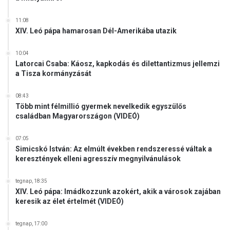
11:08
XIV. Leó pápa hamarosan Dél-Amerikába utazik
10:04
Latorcai Csaba: Káosz, kapkodás és dilettantizmus jellemzi
a Tisza kormányzását
08:43
Több mint félmillió gyermek nevelkedik egyszülős
családban Magyarországon (VIDEÓ)
07:05
Simicskó István: Az elmúlt években rendszeressé váltak a
keresztények elleni agresszív megnyilvánulások
tegnap, 18:35
XIV. Leó pápa: Imádkozzunk azokért, akik a városok zajában
keresik az élet értelmét (VIDEÓ)
tegnap, 17:00