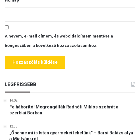
Honlap
A nevem, e-mail címem, és weboldalcímem mentése a
böngészőben a következő hozzászólásomhoz.
LEGFRISSEBB
14:02
Felháborító! Megrongálták Radnóti Miklós szobrát a
szerbiai Borban
12:35
„Őbenne mi is Isten gyermekei lehetünk” – Barsi Balázs atya
a Miatyánkról