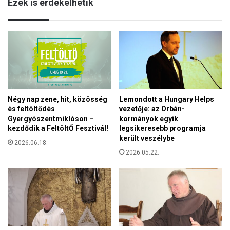
Ezek is érdekelhetik
o
z
k
t
ü
m
g
o
y
n
é
d
b
t
ő
a
l
,
Négy nap zene, hit, közösség
Lemondott a Hungary Helps
c
K
és feltöltődés
vezetője: az Orbán-
s
l
Gyergyószentmiklóson –
kormányok egyik
i
á
kezdődik a FeltöltŐ Fesztivál!
legsikeresebb programja
n
r
került veszélybe
á
2026.06.18.
a
2026.05.22.
l
n
j
e
o
m
n
a
p
f
o
e
l
l
i