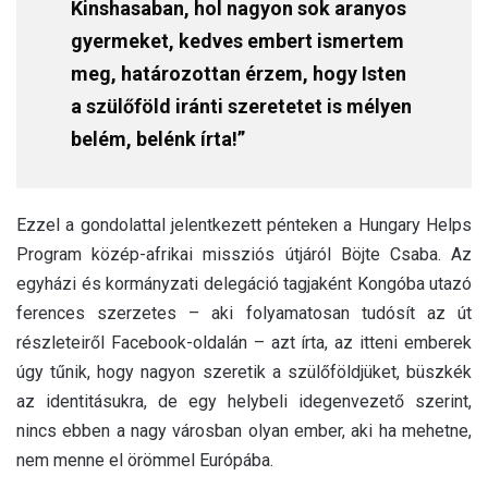
Kinshasaban, hol nagyon sok aranyos
gyermeket, kedves embert ismertem
meg, határozottan érzem, hogy Isten
a szülőföld iránti szeretetet is mélyen
belém, belénk írta!”
Ezzel a gondolattal jelentkezett pénteken a Hungary Helps
Program közép-afrikai missziós útjáról Böjte Csaba. Az
egyházi és kormányzati delegáció tagjaként Kongóba utazó
ferences szerzetes – aki folyamatosan tudósít az út
részleteiről Facebook-oldalán – azt írta, az itteni emberek
úgy tűnik, hogy nagyon szeretik a szülőföldjüket, büszkék
az identitásukra, de egy helybeli idegenvezető szerint,
nincs ebben a nagy városban olyan ember, aki ha mehetne,
nem menne el örömmel Európába.