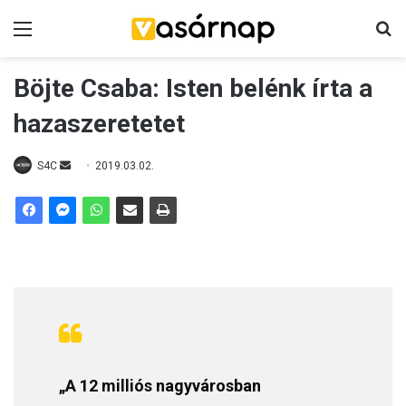
Menü
K
Böjte Csaba: Isten belénk írta a
hazaszeretetet
S4C
S
2019.03.02.
e
n
d
a
n
e
m
a
i
„A 12 milliós nagyvárosban
l