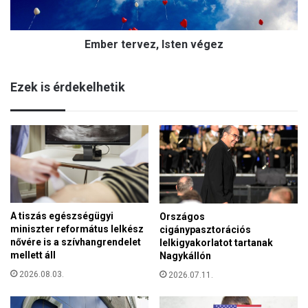
e
z
r
é
v
d
Ember tervez, Isten végez
e
é
z
s
,
h
Ezek is érdekelhetik
I
o
s
g
t
y
e
a
n
n
v
h
é
a
g
t
e
e
A tiszás egészségügyi
Országos
z
z
miniszter református lelkész
cigánypasztorációs
r
nővére is a szívhangrendelet
lelkigyakorlatot tartanak
á
mellett áll
Nagykállón
n
2026.08.03.
2026.07.11.
k
?