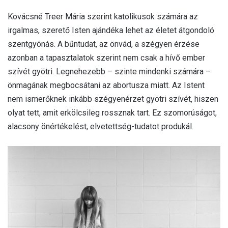
Kovácsné Treer Mária szerint katolikusok számára az
irgalmas, szerető Isten ajándéka lehet az életet átgondoló
szentgyónás. A bűntudat, az önvád, a szégyen érzése
azonban a tapasztalatok szerint nem csak a hívő ember
szívét gyötri. Legnehezebb – szinte mindenki számára –
önmagának megbocsátani az abortusza miatt. Az Istent
nem ismerőknek inkább szégyenérzet gyötri szívét, hiszen
olyat tett, amit erkölcsileg rossznak tart. Ez szomorúságot,
alacsony önértékelést, elvetettség-tudatot produkál.