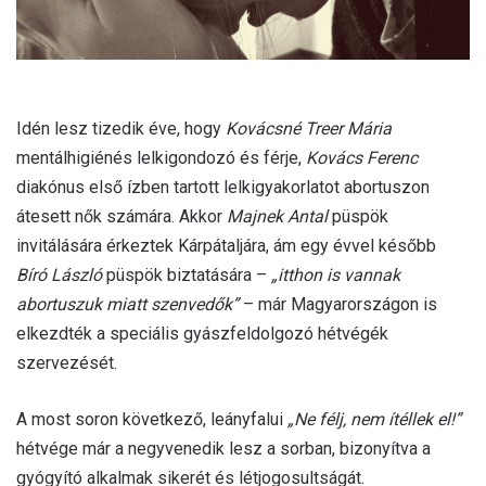
Idén lesz tizedik éve, hogy
Kovácsné Treer Mária
mentálhigiénés lelkigondozó és férje,
Kovács Ferenc
diakónus első ízben tartott lelkigyakorlatot abortuszon
átesett nők számára. Akkor
Majnek Antal
püspök
invitálására érkeztek Kárpátaljára, ám egy évvel később
Bíró László
püspök biztatására –
„itthon is vannak
abortuszuk miatt szenvedők”
– már Magyarországon is
elkezdték a speciális gyászfeldolgozó hétvégék
szervezését.
A most soron következő, leányfalui
„Ne félj, nem ítéllek el!”
hétvége már a negyvenedik lesz a sorban, bizonyítva a
gyógyító alkalmak sikerét és létjogosultságát.