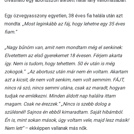
olvasható egy abortuszon átesett fiatal lány vallomásában.
Egy özvegyasszony egyetlen, 38 éves fia halála után azt
mondta:
„Most leginkább az fáj, hogy lehetne egy 35 éves
fiam.”
„Nagy bűnöm van, amit nem mondtam még el senkinek:
Elvetettem az első gyerekemet 18 évesen. Férjem akarta
így. Nem is tudom, hogy tehettem. 50 év után is még
zokogok.”
„Az abortusz után már nem én voltam. Akartam
azt a kicsit, de nem volt senkim, nem volt semmim. FÁJT,
nincs rá szó, nincs semmi utána, csak az maradt, hogyan
tudjak ne emlékezni. Minden áldott nap halálra ittam
magam. Csak ne érezzek.”
„Nincs is szebb dolog a
szülésnél! Sajnos én ebből kimaradtam. Saját hibámból.
Én is, mint sokan mások, úgy voltam vele, majd lesz másik!
Nem lett”
– ekképpen vallanak más nők.