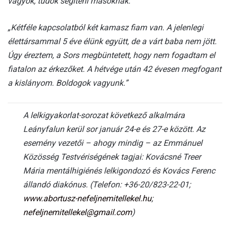
vagyok, tudok segíteni másoknak.”
„Kétféle kapcsolatból két kamasz fiam van. A jelenlegi
élettársammal 5 éve élünk együtt, de a várt baba nem jött.
Úgy éreztem, a Sors megbüntetett, hogy nem fogadtam el
fiatalon az érkezőket. A hétvége után 42 évesen megfogant
a kislányom. Boldogok vagyunk.”
A lelkigyakorlat-sorozat következő alkalmára
Leányfalun kerül sor január 24-e és 27-e között. Az
esemény vezetői – ahogy mindig – az Emmánuel
Közösség Testvériségének tagjai: Kovácsné Treer
Mária mentálhigiénés lelkigondozó és Kovács Ferenc
állandó diakónus. (Telefon: +36-20/823-22-01;
www.abortusz-nefeljnemitellekel.hu
;
nefeljnemitellekel@gmail.com
)