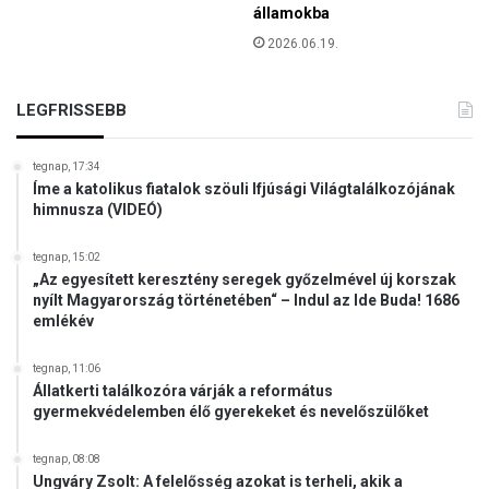
államokba
2026.06.19.
LEGFRISSEBB
tegnap, 17:34
Íme a katolikus fiatalok szöuli Ifjúsági Világtalálkozójának
himnusza (VIDEÓ)
tegnap, 15:02
„Az egyesített keresztény seregek győzelmével új korszak
nyílt Magyarország történetében“ – Indul az Ide Buda! 1686
emlékév
tegnap, 11:06
Állatkerti találkozóra várják a református
gyermekvédelemben élő gyerekeket és nevelőszülőket
tegnap, 08:08
Ungváry Zsolt: A felelősség azokat is terheli, akik a