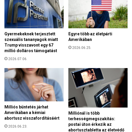
Gyermekeknek terjesztett
Egyre több az életpárti
szexuális tananyagok miatt
Amerikában
Trump visszavont egy 67
2026.06.25.
millió dolláros támogatást
2026.07.06.
Milliós büntetés járhat
Amerikában a kémiai
Milliónál is több
abortusz visszafordításáért
terhességmegszakítás:
postai úton érkezik az
2026.06.23.
abortusztabletta az életvédő