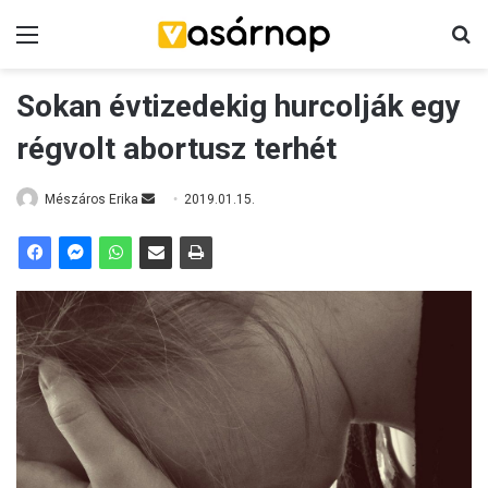
Menü
K
Sokan évtizedekig hurcolják egy
régvolt abortusz terhét
Mészáros Erika
S
2019.01.15.
e
n
d
a
n
e
m
a
i
l