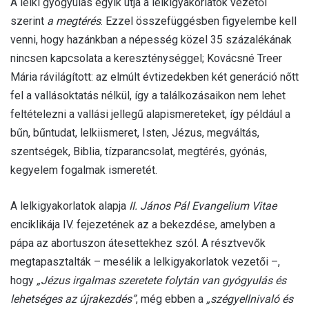
A lelki gyógyulás egyik útja a lelkigyakorlatok vezetői
szerint
a megtérés
. Ezzel összefüggésben figyelembe kell
venni, hogy hazánkban a népesség közel 35 százalékának
nincsen kapcsolata a kereszténységgel; Kovácsné Treer
Mária rávilágított: az elmúlt évtizedekben két generáció nőtt
fel a vallásoktatás nélkül, így a találkozásaikon nem lehet
feltételezni a vallási jellegű alapismereteket, így például a
bűn, bűntudat, lelkiismeret, Isten, Jézus, megváltás,
szentségek, Biblia, tízparancsolat, megtérés, gyónás,
kegyelem fogalmak ismeretét.
A lelkigyakorlatok alapja
II. János Pál Evangelium Vitae
enciklikája IV. fejezetének az a bekezdése, amelyben a
pápa az abortuszon átesettekhez szól. A résztvevők
megtapasztalták – mesélik a lelkigyakorlatok vezetői –,
hogy
„Jézus irgalmas szeretete folytán van gyógyulás és
lehetséges az újrakezdés”
, még ebben a
„szégyellnivaló és