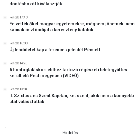
döntéshozót kiválasztják
Péntek 17:40
Felvették őket magyar egyetemekre, mégsem jöhetnek: nem
kapnak ösztöndíjat a keresztény fiatalok
Péntek 16:00
Új lendületet kap a ferences jelenlét Pécsett
Péntek 14:28
A honfoglaláskori elithez tartozó régészeti leletegyüttes
került elő Pest megyében (VIDEÓ)
Péntek 13:04
II. Szixtusz és Szent Kajetán, két szent, akik nem a könnyebb
utat választották
.
Hirdetés