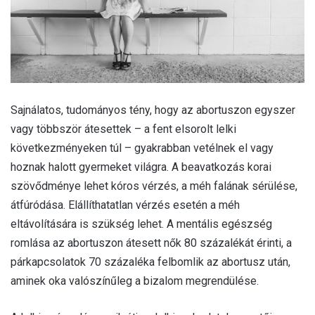
Sajnálatos, tudományos tény, hogy az abortuszon egyszer
vagy többször átesettek – a fent elsorolt lelki
következményeken túl – gyakrabban vetélnek el vagy
hoznak halott gyermeket világra. A beavatkozás korai
szövődménye lehet kóros vérzés, a méh falának sérülése,
átfúródása. Elállíthatatlan vérzés esetén a méh
eltávolítására is szükség lehet. A mentális egészség
romlása az abortuszon átesett nők 80 százalékát érinti, a
párkapcsolatok 70 százaléka felbomlik az abortusz után,
aminek oka valószínűleg a bizalom megrendülése.