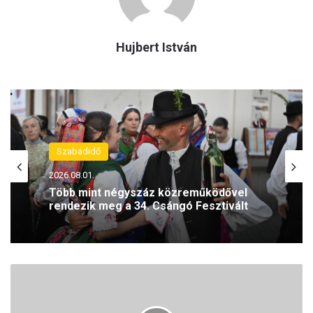
Hujbert István
Szabadidő
2026.08.01.
Több mint négyszáz közreműködővel
rendezik meg a 34. Csángó Fesztivált
H
a
l