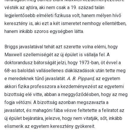
vésték az ajtóra, aki nem csak a 19. század talán
legjelentősebb elméleti fizikusa volt, hanem mélyen hívő
keresztény is, aki ezt a két ismeretet nemhogy ellentétben,
hanem inkább szoros egységben látta.
Briggs javaslatával tehát azt szerette volna elérni, hogy
Maxwell szellemiségét az új épület is vállalja fel. A
doktorandusz bátorságát jelzi, hogy 1973-ban, öt évvel a
68-as baloldali vallásellenes diáklázadások után tette meg
e meredeknek tűnő javaslatát.
A. B. Pippard
, az egyetem
akkori fizika professzora a kezdeményezést az egyetemi
bizottság elé vitte, abban a meggyőződésben, hogy az meg
fogja vétózni. A bizottság azonban megszavazta a
javaslatot, és mahagóni fába vésve feltetette a feliratot az
új épület bejáratára, jelezve, hogy nem vitatják, sőt, inkább
elismerik az egyetem keresztény gyökereit.