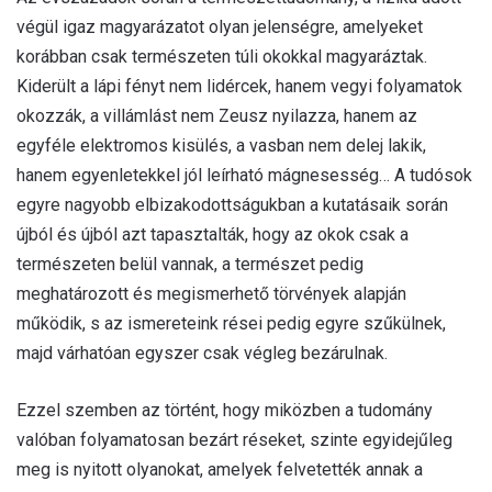
végül igaz magyarázatot olyan jelenségre, amelyeket
korábban csak természeten túli okokkal magyaráztak.
Kiderült a lápi fényt nem lidércek, hanem vegyi folyamatok
okozzák, a villámlást nem Zeusz nyilazza, hanem az
egyféle elektromos kisülés, a vasban nem delej lakik,
hanem egyenletekkel jól leírható mágnesesség… A tudósok
egyre nagyobb elbizakodottságukban a kutatásaik során
újból és újból azt tapasztalták, hogy az okok csak a
természeten belül vannak, a természet pedig
meghatározott és megismerhető törvények alapján
működik, s az ismereteink rései pedig egyre szűkülnek,
majd várhatóan egyszer csak végleg bezárulnak.
Ezzel szemben az történt, hogy miközben a tudomány
valóban folyamatosan bezárt réseket, szinte egyidejűleg
meg is nyitott olyanokat, amelyek felvetették annak a