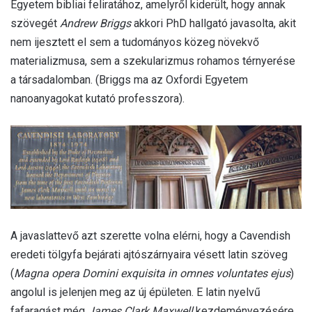
Egyetem bibliai feliratához, amelyről kiderült, hogy annak
szövegét
Andrew Briggs
akkori PhD hallgató javasolta, akit
nem ijesztett el sem a tudományos közeg növekvő
materializmusa, sem a szekularizmus rohamos térnyerése
a társadalomban. (Briggs ma az Oxfordi Egyetem
nanoanyagokat kutató professzora).
A javaslattevő azt szerette volna elérni, hogy a Cavendish
eredeti tölgyfa bejárati ajtószárnyaira vésett latin szöveg
(
Magna opera Domini exquisita in omnes voluntates ejus
)
angolul is jelenjen meg az új épületen. E latin nyelvű
fafaragást még
James Clark Maxwell
kezdeményezésére