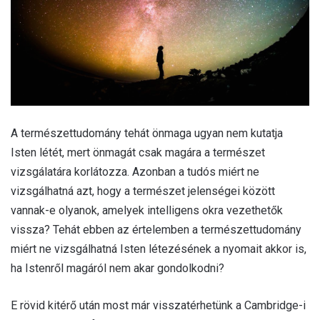
A természettudomány tehát önmaga ugyan nem kutatja
Isten létét, mert önmagát csak magára a természet
vizsgálatára korlátozza. Azonban a tudós miért ne
vizsgálhatná azt, hogy a természet jelenségei között
vannak-e olyanok, amelyek intelligens okra vezethetők
vissza? Tehát ebben az értelemben a természettudomány
miért ne vizsgálhatná Isten létezésének a nyomait akkor is,
ha Istenről magáról nem akar gondolkodni?
E rövid kitérő után most már visszatérhetünk a Cambridge-i