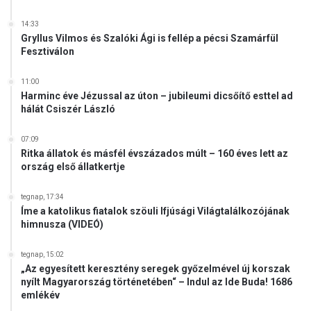
14:33
Gryllus Vilmos és Szalóki Ági is fellép a pécsi Szamárfül
Fesztiválon
11:00
Harminc éve Jézussal az úton – jubileumi dicsőítő esttel ad
hálát Csiszér László
07:09
Ritka állatok és másfél évszázados múlt – 160 éves lett az
ország első állatkertje
tegnap, 17:34
Íme a katolikus fiatalok szöuli Ifjúsági Világtalálkozójának
himnusza (VIDEÓ)
tegnap, 15:02
„Az egyesített keresztény seregek győzelmével új korszak
nyílt Magyarország történetében“ – Indul az Ide Buda! 1686
emlékév