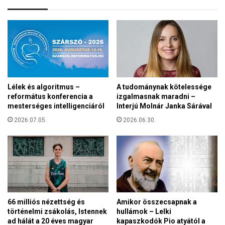
t
f
e
s
t
e
n
e
Lélek és algoritmus –
A tudománynak kötelessége
k
református konferencia a
izgalmasnak maradni –
a
mesterséges intelligenciáról
Interjú Molnár Janka Sárával
f
i
2026.07.05.
2026.06.30.
n
n
e
k
66 milliós nézettség és
Amikor összecsapnak a
történelmi zsákolás, Istennek
hullámok – Lelki
ad hálát a 20 éves magyar
kapaszkodók Pio atyától a