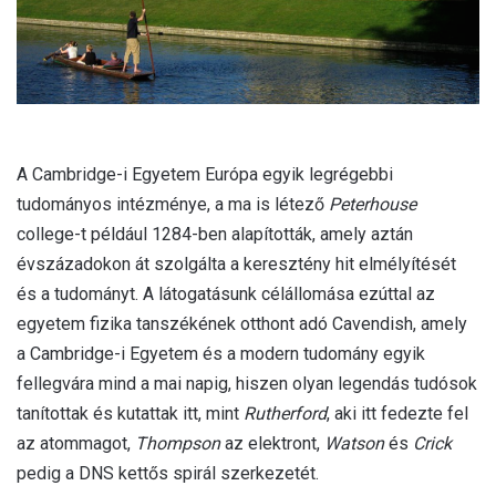
A Cambridge-i Egyetem Európa egyik legrégebbi
tudományos intézménye, a ma is létező
Peterhouse
college-t például 1284-ben alapították, amely aztán
évszázadokon át szolgálta a keresztény hit elmélyítését
és a tudományt. A látogatásunk célállomása ezúttal az
egyetem fizika tanszékének otthont adó Cavendish, amely
a Cambridge-i Egyetem és a modern tudomány egyik
fellegvára mind a mai napig, hiszen olyan legendás tudósok
tanítottak és kutattak itt, mint
Rutherford
, aki itt fedezte fel
az atommagot,
Thompson
az elektront,
Watson
és
Crick
pedig a DNS kettős spirál szerkezetét.