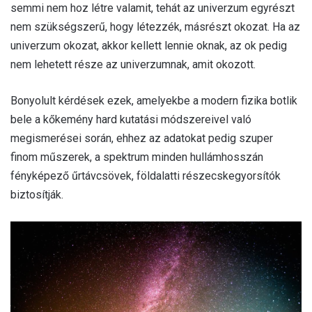
semmi nem hoz létre valamit, tehát az univerzum egyrészt
nem szükségszerű, hogy létezzék, másrészt okozat. Ha az
univerzum okozat, akkor kellett lennie oknak, az ok pedig
nem lehetett része az univerzumnak, amit okozott.
Bonyolult kérdések ezek, amelyekbe a modern fizika botlik
bele a kőkemény hard kutatási módszereivel való
megismerései során, ehhez az adatokat pedig szuper
finom műszerek, a spektrum minden hullámhosszán
fényképező űrtávcsövek, földalatti részecskegyorsítók
biztosítják.