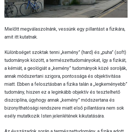
Mielőtt megválaszolnánk, vessünk egy pillantást a fizikára,
amit itt kutatnak.
Különbséget szoktak tenni „kemény” (hard) és „puha” (soft)
tudományok között, a természettudományokat, így a fizikát,
a kémiát, a geológiát a „kemény” tudományok közé sorolják,
annak módszertani szigora, pontossága és objektivitása
miatt. Ebben a felosztásban a fizika talán a „legkeményebb”
tudomány, hiszen ez a leginkább objektív és tesztelhető
diszciplína, úgyhogy annak „kemény” módszertana és
bizonyíthatósági rendszere miatt első pillantásra nem sok
esély mutatkozik Isten jelenlétének kikutatására.
Az évszázadok során a természettudomány, a fizika adott