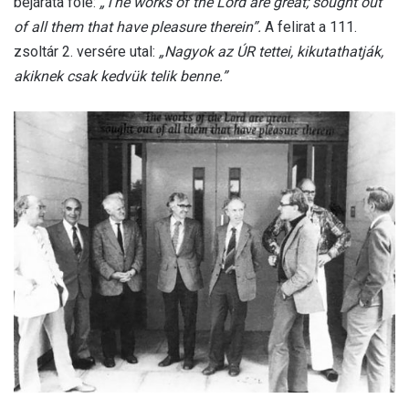
bejárata fölé:
„The works of the Lord are great; sought out
of all them that have pleasure therein”.
A felirat a 111.
zsoltár 2. versére utal:
„Nagyok az ÚR tettei, kikutathatják,
akiknek csak kedvük telik benne.”