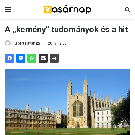
Menü
K
A „kemény” tudományok és a hit
Hujbert István
S
2018.12.30.
e
n
d
a
n
e
m
a
i
l