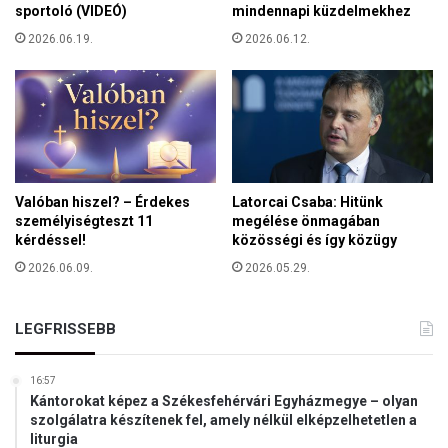
sportoló (VIDEÓ)
mindennapi küzdelmekhez
2026.06.19.
2026.06.12.
Valóban hiszel? – Érdekes
Latorcai Csaba: Hitünk
személyiségteszt 11
megélése önmagában
kérdéssel!
közösségi és így közügy
2026.06.09.
2026.05.29.
LEGFRISSEBB
16:57
Kántorokat képez a Székesfehérvári Egyházmegye – olyan
szolgálatra készítenek fel, amely nélkül elképzelhetetlen a
liturgia