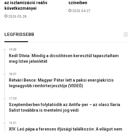
az iszlamizáció reális
színeiben
következményei
2026.04.27.
2026.05.28.
LEGFRISSEBB
19:09
Kedl Olívia: Mindig a dicsőítésen keresztül tapasztaltam
meg Isten jelenlétét
18:07
Rétvári Bence: Magyar Péter lett a paksi energiakrízis
legnagyobb rémhírterjesztője (VIDEÓ)
17:00
Szeptemberben folytatódik az Antifa-per – az olasz Ilaria
Salist továbbra is mentelmi jog védi
15:31
XIV. Leó pápa a ferences ifjúsági találkozón: A világot nem