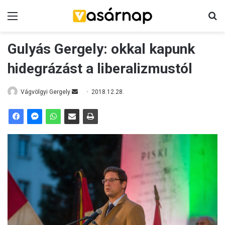
Menü
K
Gulyás Gergely: okkal kapunk
hidegrázást a liberalizmustól
Vágvölgyi Gergely
S
2018.12.28.
e
n
d
a
n
e
m
a
i
l