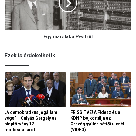
b
a
a
r
n
s
t
l
o
a
t
Egy marslakó Pestről
k
t
ó
a
P
k
Ezek is érdekelhetik
e
K
s
a
t
i
r
r
ő
ó
l
b
a
n
„A demokratikus jogállam
FRISSÍTVE! A Fidesz és a
vége” – Gulyás Gergely az
KDNP bojkottálja az
alaptörvény 17.
Országgyűlés hétfői ülését
módosításáról
(VIDEÓ)