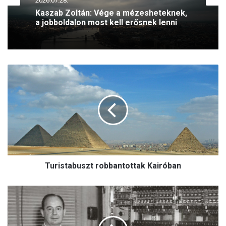
2026.07.28.
Kaszab Zoltán: Vége a mézesheteknek,
a jobboldalon most kell erősnek lenni
T
u
r
i
s
t
a
b
u
Turistabuszt robbantottak Kairóban
s
z
t
E
r
g
o
y
b
m