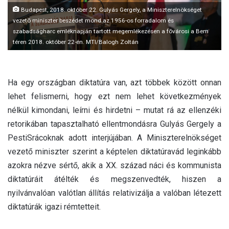
Budapest, 2018. október 22. Gulyás Gergely, a Miniszterelnökséget
vezetõ miniszter beszédet mond az 1956-os forradalom és
szabadságharc emléknapján tartott megemlékezésen a fõvárosi a Bem
téren 2018. október 22-én. MTI/Balogh Zoltán
Ha egy országban diktatúra van, azt többek között onnan
lehet felismerni, hogy ezt nem lehet következmények
nélkül kimondani, leírni és hirdetni – mutat rá az ellenzéki
retorikában tapasztalható ellentmondásra Gulyás Gergely a
PestiSrácoknak adott interjújában. A Miniszterelnökséget
vezető miniszter szerint a képtelen diktatúravád leginkább
azokra nézve sértő, akik a XX. század náci és kommunista
diktatúráit átélték és megszenvedték, hiszen a
nyilvánvalóan valótlan állítás relativizálja a valóban létezett
diktatúrák igazi rémtetteit.