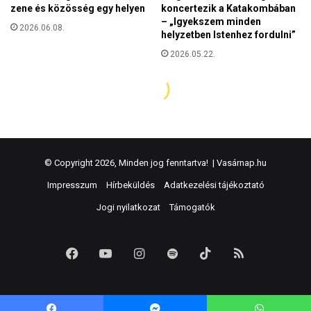
© Copyright 2026, Minden jog fenntartva! |
Vasárnap.hu
Impresszum
Hírbeküldés
Adatkezelési tájékoztató
Jogi nyilatkozat
Támogatók
Facebook
YouTube
Instagram
Spotify
TikTok
RSS