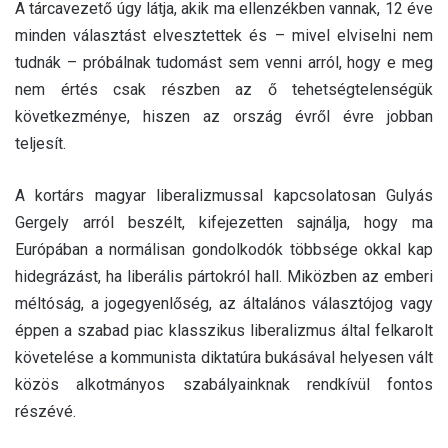
A tárcavezető úgy látja, akik ma ellenzékben vannak, 12 éve
minden választást elvesztettek és – mivel elviselni nem
tudnák – próbálnak tudomást sem venni arról, hogy e meg
nem értés csak részben az ő tehetségtelenségük
következménye, hiszen az ország évről évre jobban
teljesít.
A kortárs magyar liberalizmussal kapcsolatosan Gulyás
Gergely arról beszélt, kifejezetten sajnálja, hogy ma
Európában a normálisan gondolkodók többsége okkal kap
hidegrázást, ha liberális pártokról hall. Miközben az emberi
méltóság, a jogegyenlőség, az általános választójog vagy
éppen a szabad piac klasszikus liberalizmus által felkarolt
követelése a kommunista diktatúra bukásával helyesen vált
közös alkotmányos szabályainknak rendkívül fontos
részévé.