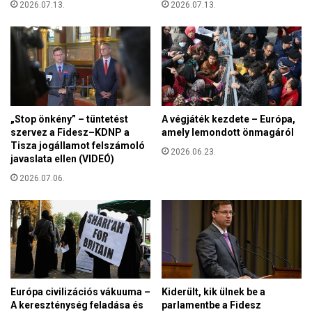
2026.07.13.
2026.07.13.
„Stop önkény” – tüntetést
A végjáték kezdete – Európa,
szervez a Fidesz–KDNP a
amely lemondott önmagáról
Tisza jogállamot felszámoló
2026.06.23.
javaslata ellen (VIDEÓ)
2026.07.06.
Európa civilizációs vákuuma –
Kiderült, kik ülnek be a
A kereszténység feladása és
parlamentbe a Fidesz