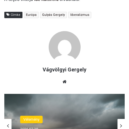
Címke
Európa
Gulyás Gergely
liberalizmus
Vágvölgyi Gergely
Ho
nla
p
Vélemény