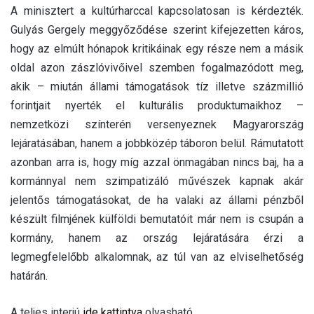
A minisztert a kultúrharccal kapcsolatosan is kérdezték.
Gulyás Gergely meggyőződése szerint kifejezetten káros,
hogy az elmúlt hónapok kritikáinak egy része nem a másik
oldal azon zászlóvivőivel szemben fogalmazódott meg,
akik – miután állami támogatások tíz illetve százmillió
forintjait nyerték el kulturális produktumaikhoz –
nemzetközi színterén versenyeznek Magyarország
lejáratásában, hanem a jobbközép táboron belül. Rámutatott
azonban arra is, hogy míg azzal önmagában nincs baj, ha a
kormánnyal nem szimpatizáló művészek kapnak akár
jelentős támogatásokat, de ha valaki az állami pénzből
készült filmjének külföldi bemutatóit már nem is csupán a
kormány, hanem az ország lejáratására érzi a
legmegfelelőbb alkalomnak, az túl van az elviselhetőség
határán.
A teljes interjú
ide kattintva
olvasható.