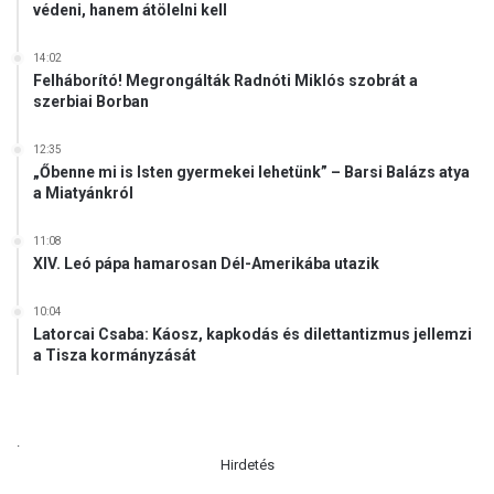
védeni, hanem átölelni kell
14:02
Felháborító! Megrongálták Radnóti Miklós szobrát a
szerbiai Borban
12:35
„Őbenne mi is Isten gyermekei lehetünk” – Barsi Balázs atya
a Miatyánkról
11:08
XIV. Leó pápa hamarosan Dél-Amerikába utazik
10:04
Latorcai Csaba: Káosz, kapkodás és dilettantizmus jellemzi
a Tisza kormányzását
.
Hirdetés