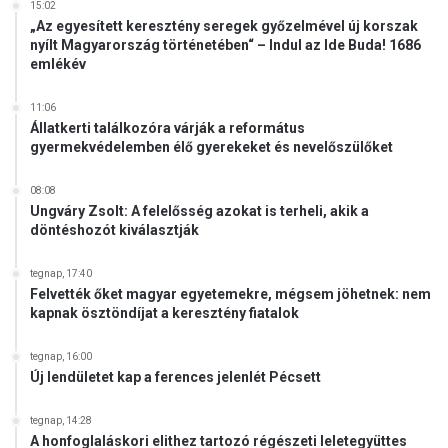
15:02
„Az egyesített keresztény seregek győzelmével új korszak
nyílt Magyarország történetében“ – Indul az Ide Buda! 1686
emlékév
11:06
Állatkerti találkozóra várják a református
gyermekvédelemben élő gyerekeket és nevelőszülőket
08:08
Ungváry Zsolt: A felelősség azokat is terheli, akik a
döntéshozót kiválasztják
tegnap, 17:40
Felvették őket magyar egyetemekre, mégsem jöhetnek: nem
kapnak ösztöndíjat a keresztény fiatalok
tegnap, 16:00
Új lendületet kap a ferences jelenlét Pécsett
tegnap, 14:28
A honfoglaláskori elithez tartozó régészeti leletegyüttes