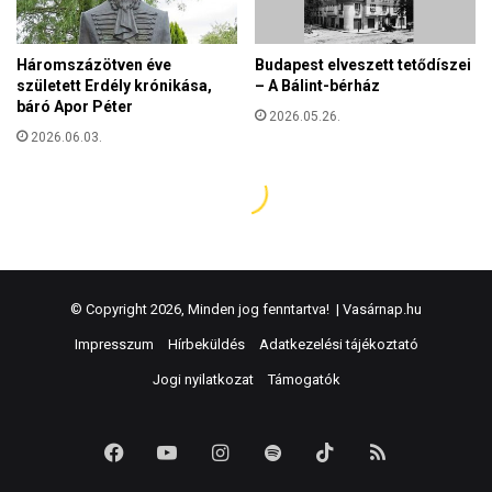
© Copyright 2026, Minden jog fenntartva! |
Vasárnap.hu
Impresszum
Hírbeküldés
Adatkezelési tájékoztató
Jogi nyilatkozat
Támogatók
Facebook
YouTube
Instagram
Spotify
TikTok
RSS