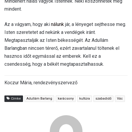
Mindenért hálás vagyok Istennek. Neki köszönhetek meg
mindent.
Az a vágyam, hogy aki
nálunk
jár, a lényeget sejthesse meg.
Isten szeretetet ad nekünk a vendégek iránt.
Megtapasztalják az Isten békességét. Az Adullám
Barlangban nincsen térerő, ezért zavartalanul töltenek el
hasznos időt egymással az emberek. Kell ez a
csendesség, hogy a békét megtapasztalhassuk.
Koczur Mária, rendezvényszervező
Címke
Adullám Barlang
karácsony
kultúra
szabadidő
Vác