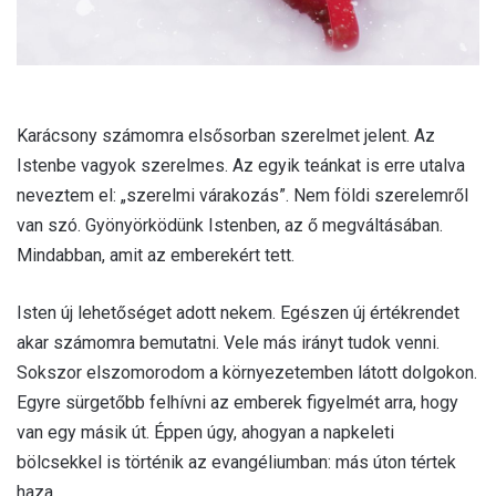
Karácsony számomra elsősorban szerelmet jelent. Az
Istenbe vagyok szerelmes. Az egyik teánkat is erre utalva
neveztem el: „szerelmi várakozás”. Nem földi szerelemről
van szó. Gyönyörködünk Istenben, az ő megváltásában.
Mindabban, amit az emberekért tett.
Isten új lehetőséget adott nekem. Egészen új értékrendet
akar számomra bemutatni. Vele más irányt tudok venni.
Sokszor elszomorodom a környezetemben látott dolgokon.
Egyre sürgetőbb felhívni az emberek figyelmét arra, hogy
van egy másik út. Éppen úgy, ahogyan a napkeleti
bölcsekkel is történik az evangéliumban: más úton tértek
haza.