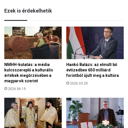
.
z
.
Ezek is érdekelhetik
é
r
r
d
t
a
s
K
z
i
ó
s
l
j
o
é
k
z
NMHH-kutatás: a média
Hankó Balázs: az elmúlt bő
,
u
kulcsszereplő a kulturális
évtizedben 650 milliárd
h
s
értékek megőrzésében a
forintból újult meg a kultúra
o
t
magyarok szerint
g
2026.03.29.
,
y
2026.06.19.
h
a
a
h
n
e
e
l
m
y
f
z
o