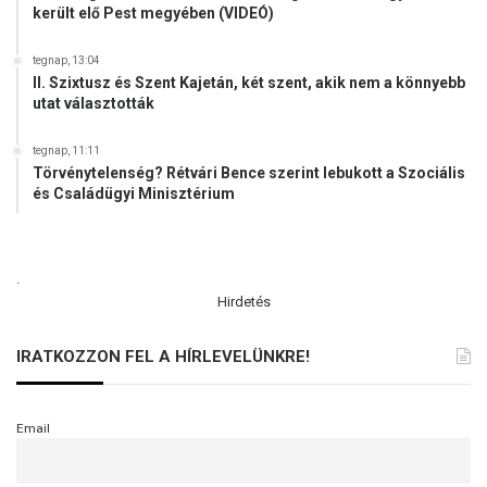
került elő Pest megyében (VIDEÓ)
tegnap, 13:04
II. Szixtusz és Szent Kajetán, két szent, akik nem a könnyebb
utat választották
tegnap, 11:11
Törvénytelenség? Rétvári Bence szerint lebukott a Szociális
és Családügyi Minisztérium
.
Hirdetés
IRATKOZZON FEL A HÍRLEVELÜNKRE!
Email