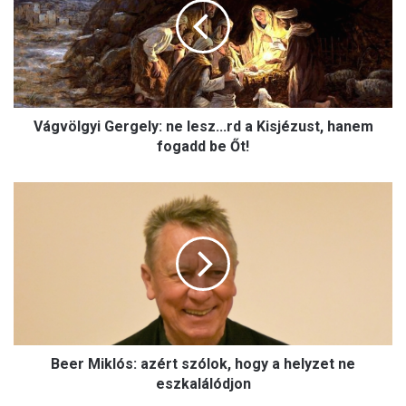
v
ö
l
g
y
i
Vágvölgyi Gergely: ne lesz...rd a Kisjézust, hanem
G
e
fogadd be Őt!
r
g
B
e
e
l
e
y
r
:
M
n
i
e
k
l
l
e
ó
s
Beer Miklós: azért szólok, hogy a helyzet ne
s
z
:
eszkalálódjon
.
a