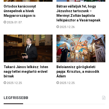
e
g
Ortodox karácsonyt
Bátran vállaljuk fel, hogy
t
a
ünnepelnek a hívek
Jézushoz tartozunk –
n
d
Magyarországon is
Merényi Zoltán baptista
e
lelkipásztor a Vasárnapnak
d
2026.01.07.
e
b
2025.12.26.
s
e
z
Ő
k
t
a
!
l
á
l
ó
Takaró János lelkész: Isten
Beloiannisz görögkeleti
d
nagy tettei megtartó erővel
papja: Krisztus, a második
j
bírnak
Ádám
o
2025.12.25.
2025.12.25.
n
LEGFRISSEBB