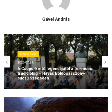
Gável András
Szabadidő
2026.07.29.
Ajánló
2026.07.21.
A Csöpörke-tó legendájától a ferences
tradíciókig – Havas Boldogasszony-
búcsú Szegeden
V
Legyél te is mamutvadász!
á
g