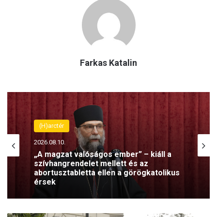
Farkas Katalin
(H)arctér
2026.08.10.
(H)arctér
„A magzat valóságos ember” – kiáll a
2026.08.09.
szívhangrendelet mellett és az
abortusztabletta ellen a görögkatolikus
érsek