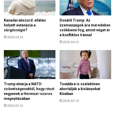
l
y
e
Kanadai abszurd: ellátás
Donald Trump: Az
t
helyett eutanázia a
üzemanyagok ára meredeken
v
sürgősségin?
csökkenni fog, amint véget ér
é
a konfliktus Iránnal
g
2026.04.23.
2026.04.15.
e
r
e
d
m
é
n
y
Trump elvárja a NATO-
Továbbra is szelektíven
b
szövetségesektől, hogy részt
abortálják a kislányokat
e
vegyenek a Hormuzi-szoros
Kínában
n
megnyitásában
2026.03.10.
a
2026.03.16.
n
t