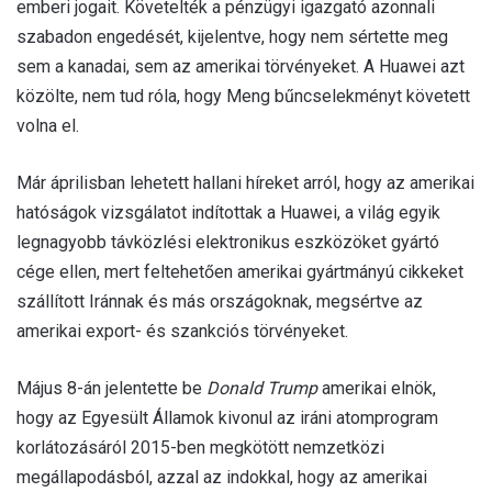
emberi jogait. Követelték a pénzügyi igazgató azonnali
szabadon engedését, kijelentve, hogy nem sértette meg
sem a kanadai, sem az amerikai törvényeket. A Huawei azt
közölte, nem tud róla, hogy Meng bűncselekményt követett
volna el.
Már áprilisban lehetett hallani híreket arról, hogy az amerikai
hatóságok vizsgálatot indítottak a Huawei, a világ egyik
legnagyobb távközlési elektronikus eszközöket gyártó
cége ellen, mert feltehetően amerikai gyártmányú cikkeket
szállított Iránnak és más országoknak, megsértve az
amerikai export- és szankciós törvényeket.
Május 8-án jelentette be
Donald Trump
amerikai elnök,
hogy az Egyesült Államok kivonul az iráni atomprogram
korlátozásáról 2015-ben megkötött nemzetközi
megállapodásból, azzal az indokkal, hogy az amerikai