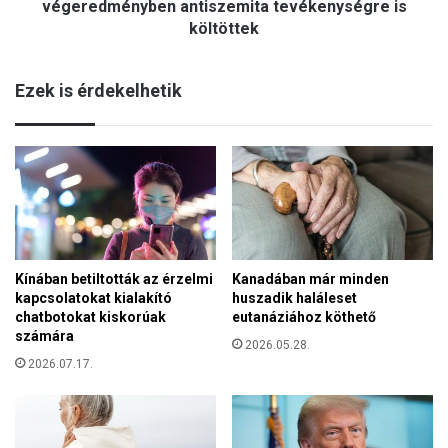
á
végeredményben antiszemita tevékenységre is
y
m
költöttek
í
o
t
g
o
Ezek is érdekelhetik
a
t
t
t
á
a
s
,
t
m
k
e
é
k
r
k
v
o
i
Kínában betiltották az érzelmi
Kanadában már minden
r
kapcsolatokat kialakító
huszadik haláleset
s
a
chatbotokat kiskorúak
eutanáziához köthető
s
t
számára
z
2026.05.28.
r
a
2026.07.17.
o
,
l
a
l
m
!
e