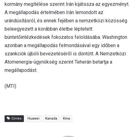
kormány megítélése szerint Irán kijátssza az egyezményt.
A megállapodás értelmében Irán lemondott az
urándúsításról, és ennek fejében a nemzetközi közösség
beleegyezett a korábban életbe léptetett
büntetőintézkedések fokozatos feloldásába. Washington
azonban a megállapodás felmondásával egy időben a
szankciók újbóli bevezetéséről is döntött. A Nemzetközi
Atomenergia-ügynökség szerint Teherán betartja a
megállapodást.
(MTI)
Címke
Huawei
Kanada
Kína