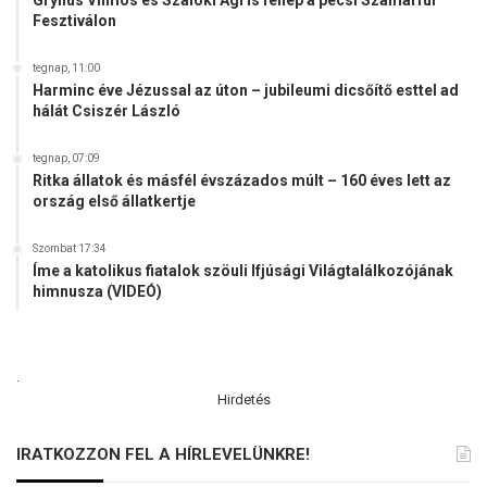
Gryllus Vilmos és Szalóki Ági is fellép a pécsi Szamárfül
i
Fesztiválon
s
k
tegnap, 11:00
ö
Harminc éve Jézussal az úton – jubileumi dicsőítő esttel ad
l
hálát Csiszér László
t
ö
tegnap, 07:09
t
Ritka állatok és másfél évszázados múlt – 160 éves lett az
t
ország első állatkertje
e
k
Szombat 17:34
Íme a katolikus fiatalok szöuli Ifjúsági Világtalálkozójának
himnusza (VIDEÓ)
.
Hirdetés
IRATKOZZON FEL A HÍRLEVELÜNKRE!