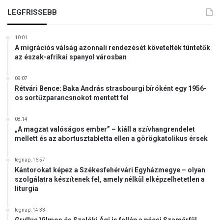
i
LEGFRISSEBB
s
z
e
10:01
m
A migrációs válság azonnali rendezését követelték tüntetők
az észak-afrikai spanyol városban
i
t
a
09:07
t
Rétvári Bence: Baka András strasbourgi bíróként egy 1956-
os sortűzparancsnokot mentett fel
e
v
é
08:14
„A magzat valóságos ember” – kiáll a szívhangrendelet
k
mellett és az abortusztabletta ellen a görögkatolikus érsek
e
n
y
tegnap, 16:57
Kántorokat képez a Székesfehérvári Egyházmegye – olyan
s
szolgálatra készítenek fel, amely nélkül elképzelhetetlen a
é
liturgia
g
r
tegnap, 14:33
e