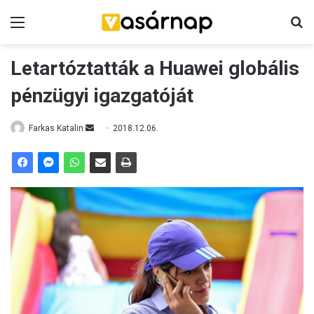
Menü
K
Letartóztatták a Huawei globális
pénzügyi igazgatóját
Farkas Katalin
S
2018.12.06.
e
n
d
a
n
e
m
a
i
l