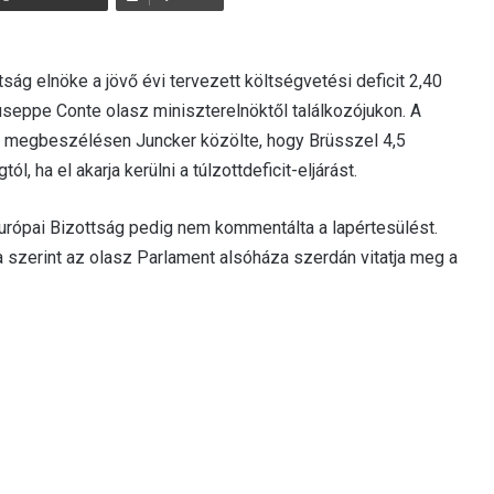
ság elnöke a jövő évi tervezett költségvetési deficit 2,40
seppe Conte olasz miniszterelnöktől találkozójukon. A
tt megbeszélésen Juncker közölte, hogy Brüsszel 4,5
l, ha el akarja kerülni a túlzottdeficit-eljárást.
urópai Bizottság pedig nem kommentálta a lapértesülést.
szerint az olasz Parlament alsóháza szerdán vitatja meg a