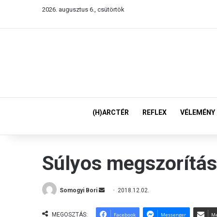
2026. augusztus 6., csütörtök
(H)ARCTÉR
REFLEX
VÉLEMÉNY
Súlyos megszorítás
Somogyi Bori
S
2018.12.02.
e
n
MEGOSZTÁS:
Facebook
Messenger
Me