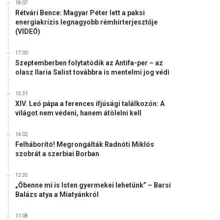
18:07
Rétvári Bence: Magyar Péter lett a paksi
energiakrízis legnagyobb rémhírterjesztője
(VIDEÓ)
17:00
Szeptemberben folytatódik az Antifa-per – az
olasz Ilaria Salist továbbra is mentelmi jog védi
15:31
XIV. Leó pápa a ferences ifjúsági találkozón: A
világot nem védeni, hanem átölelni kell
14:02
Felháborító! Megrongálták Radnóti Miklós
szobrát a szerbiai Borban
12:35
„Őbenne mi is Isten gyermekei lehetünk” – Barsi
Balázs atya a Miatyánkról
11:08