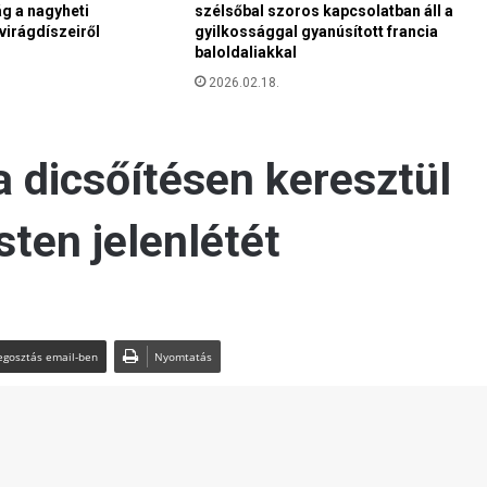
 a nagyheti
szélsőbal szoros kapcsolatban áll a
p
virágdíszeiről
gyilkossággal gyanúsított francia
r
baloldaliakkal
o
g
2026.02.18.
r
a
m
r
a