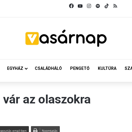
Facebook
YouTube
Instagram
Spotify
TikTok
RSS
EGYHÁZ
CSALÁDHÁLÓ
PENGETŐ
KULTÚRA
SZ
 vár az olaszokra
gosztás email-ben
Nyomtatás