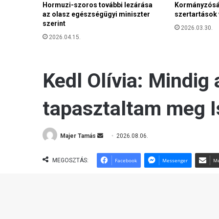
Hormuzi-szoros további lezárása
Kormányzóság
l
az olasz egészségügyi miniszter
szertartások 
n
szerint
e
2026.03.30.
k
2026.04.15.
a
m
i
g
r
á
n
s
p
á
r
t
i
a
k