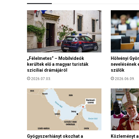
s
z
e
r
ű
t
l
e
„Félelmetes” – Mobilvideók
Hölvényi Gyö
n
kerültek elő a magyar turisták
nevelésének e
l
szicíliai drámájáról
szülők
é
p
2026.07.03.
2026.06.09.
é
s
r
e
k
é
s
z
Gyógyszerhiányt okozhat a
Közleményt ad
ü