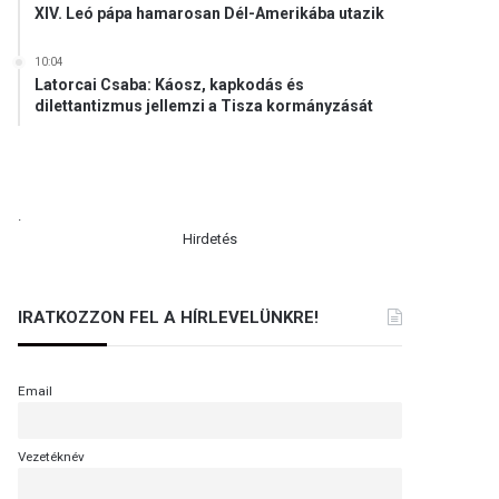
XIV. Leó pápa hamarosan Dél-Amerikába utazik
10:04
Latorcai Csaba: Káosz, kapkodás és
dilettantizmus jellemzi a Tisza kormányzását
.
Hirdetés
IRATKOZZON FEL A HÍRLEVELÜNKRE!
Email
Vezetéknév