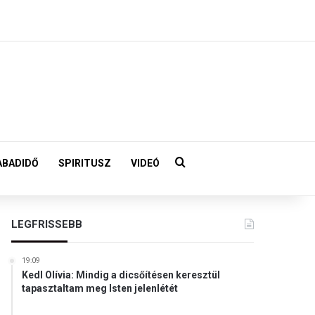
Keresés:
ABADIDŐ
SPIRITUSZ
VIDEÓ
LEGFRISSEBB
19:09
Kedl Olívia: Mindig a dicsőítésen keresztül
tapasztaltam meg Isten jelenlétét