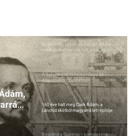
Rozmaring, rózsa, nyuszifül – bibliai
növényekkel vannak tele a veszprémi
várnegyed kertjei
A Sándor-palota közleménye az
Alaptörvény tizenhetedik
módosításával kapcsolatban
 Ádám,
arrá
160 éve halt meg Clark Ádám, a
Lánchíd skótból magyarrá lett építője
Vivalditól a Queenig – komolyzene,