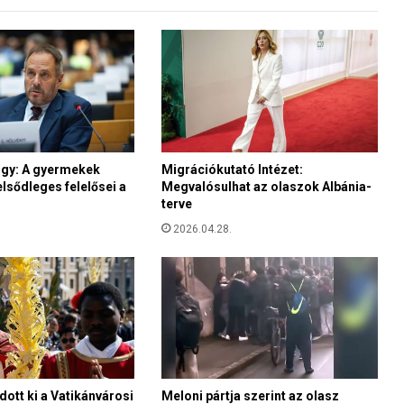
d
f
o
r
i
n
t
j
rgy: A gyermekek
Migrációkutató Intézet:
u
lsődleges felelősei a
Megvalósulhat az olaszok Albánia-
t
terve
a
M
2026.04.28.
a
g
y
a
r
f
a
l
ott ki a Vatikánvárosi
Meloni pártja szerint az olasz
u