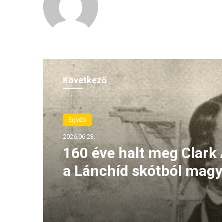
Következő
Egyéb
2026.06.23.
160 éve halt meg Clark
a Lánchíd skótból magy
lett építője