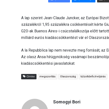
d
a
n
A lap szerint Jean-Claude Juncker, az Európai Bizott
e
százalékról 1,95 százalékra csökkentését kérte Giu
m
G20-ak Buenos Aires-i csúcstalálkozója előtt tarto
a
milliárd eurós kiadáscsökkentést vár el Olaszországtó
i
l
A la Repubblica lap nem nevezte meg forrását, az E
Az olasz Ansa hírügynökség vasárnapi beszámolója 
kiadáscsökkentési javaslatokat.
Címke
megszorítás
Olaszország
túlzottdeficit-eljárás
Somogyi Bori