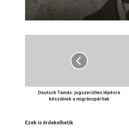
D
e
u
t
s
c
h
T
a
Deutsch Tamás: jogszerűtlen lépésre
m
á
készülnek a migránspártiak
s
:
j
Ezek is érdekelhetik
o
g