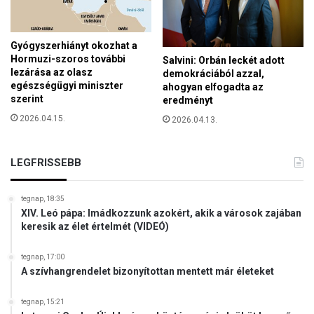
z
Gyógyszerhiányt okozhat a
Hormuzi-szoros további
Salvini: Orbán leckét adott
lezárása az olasz
demokráciából azzal,
egészségügyi miniszter
ahogyan elfogadta az
szerint
eredményt
2026.04.15.
2026.04.13.
LEGFRISSEBB
tegnap, 18:35
XIV. Leó pápa: Imádkozzunk azokért, akik a városok zajában
keresik az élet értelmét (VIDEÓ)
tegnap, 17:00
A szívhangrendelet bizonyítottan mentett már életeket
tegnap, 15:21