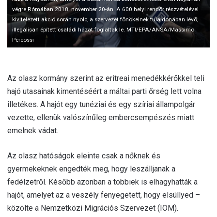
végre Rómában 2018. november 20-án. A 600 helyi rendõr részvételével
kivitelezett akció során nyolc, a szervezet fõnökeinek tulajdonában lévõ,
illegálisan épített családi házat foglaltak le. MTI/EPA/ANSA/Massimo
Percossi
Az olasz kormány szerint az eritreai menedékkérőkkel teli
hajó utasainak kimentéséért a máltai parti őrség lett volna
illetékes. A hajót egy tunéziai és egy szíriai állampolgár
vezette, ellenük valószínűleg embercsempészés miatt
emelnek vádat.
Az olasz hatóságok eleinte csak a nőknek és
gyermekeknek engedték meg, hogy leszálljanak a
fedélzetről. Később azonban a többiek is elhagyhatták a
hajót, amelyet az a veszély fenyegetett, hogy elsüllyed –
közölte a Nemzetközi Migrációs Szervezet (IOM).