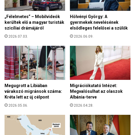
é
t
l
o
ő
„Félelmetes” – Mobilvideók
Hölvényi György: A
t
g
kerültek elő a magyar turisták
gyermekek nevelésének
t
y
szicíliai drámájáról
elsődleges felelősei a szülők
a
e
K
2026.07.03.
2026.06.09.
r
a
m
t
e
o
k
l
e
i
k
k
e
u
t
Megugrott a Líbiában
Migrációkutató Intézet:
s
várakozó migránsok száma:
Megvalósulhat az olaszok
K
Kréta lett az új célpont
Albánia-terve
a
r
2026.05.06.
2026.04.28.
i
t
á
s