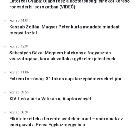
Latorcai Csaba: Újabb rész a köztársasági elnököt kereső
roncsderbi-sorozatban (VIDEÓ)
tegnap, 14:04
Kaszab Zoltán: Magyar Péter kurta mondata mindent
megváltoztat
tegnap, 12:34
Sebestyén Géza: Mégsem hatékony a fogyasztás
visszafogása, koraiak voltak a győzelmi jelentések
tegnap, 11:06
Extrém forróság: 31 fokos napi középhőmérséklet jön
tegnap, 09:55
XIV. Leó aláírta Vatikán új Alaptörvényét
tegnap, 08:34
Elkötelezettek a teremtésvédelem iránt – spórolnak az
energiával a Pécsi Egyházmegyében