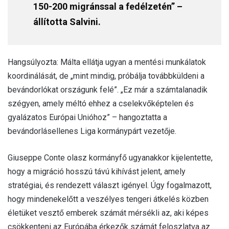
150-200 migránssal a fedélzetén” –
állította Salvini.
Hangsúlyozta: Málta ellátja ugyan a mentési munkálatok
koordinálását, de „mint mindig, próbálja továbbküldeni a
bevándorlókat országunk felé”. „Ez már a számtalanadik
szégyen, amely méltó ehhez a cselekvőképtelen és
gyalázatos Európai Unióhoz” – hangoztatta a
bevándorlásellenes Liga kormánypárt vezetője.
Giuseppe Conte olasz kormányfő ugyanakkor kijelentette,
hogy a migráció hosszú távú kihívást jelent, amely
stratégiai, és rendezett választ igényel. Úgy fogalmazott,
hogy mindenekelőtt a veszélyes tengeri átkelés közben
életüket vesztő emberek számát mérsékli az, aki képes
csökkenteni az Európába érkezők számát feloszlatva az