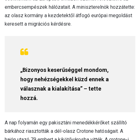
embercsempészek hálózatait. A miniszterelnök hozzátette:
az olasz kormány a kezdetektől átfogó európai megoldást
keresett a migrációs kérdésre.
„Bizonyos keserűséggel mondom,
hogy nehézségekkel küzd ennek a
válasznak a kialakítása” – tette
hozzá.
A nap folyamán egy pakisztáni menedékkérőket szállító
bárkához riasztották a dél-olasz Crotone hatóságait. A
hajón utazó 79 embert a kikötővárosba vitték. A crotone-i