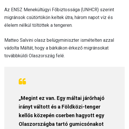
Az ENSZ Menekültügyi Főbiztossága (UNHCR) szerint
migránsok csütörtökön keltek útra, három napot víz és
élelem nélkül töltöttek a tengeren.
Matteo Salvini olasz belügyminiszter ismételten azzal
vádolta Máltát, hogy a bárkákon érkező migránsokat
továbbküldi Olaszország felé.
„Megint ez van. Egy máltai járőrhajó
irányt váltott és a Földközi-tenger
kellős közepén cserben hagyott egy
Olaszországba tartó gumicsónakot