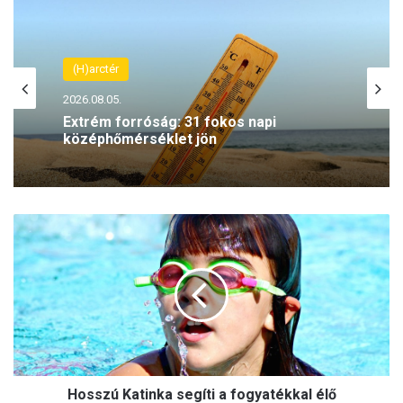
(H)arctér
2026.08.05.
Extrém forróság: 31 fokos napi
középhőmérséklet jön
H
o
s
s
z
ú
K
a
t
Hosszú Katinka segíti a fogyatékkal élő
i