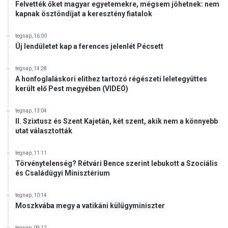
Felvették őket magyar egyetemekre, mégsem jöhetnek: nem
kapnak ösztöndíjat a keresztény fiatalok
tegnap, 16:00
Új lendületet kap a ferences jelenlét Pécsett
tegnap, 14:28
A honfoglaláskori elithez tartozó régészeti leletegyüttes
került elő Pest megyében (VIDEÓ)
tegnap, 13:04
II. Szixtusz és Szent Kajetán, két szent, akik nem a könnyebb
utat választották
tegnap, 11:11
Törvénytelenség? Rétvári Bence szerint lebukott a Szociális
és Családügyi Minisztérium
tegnap, 10:14
Moszkvába megy a vatikáni külügyminiszter
tegnap, 09:12