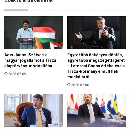
Ezek is érdekelhetik
l
z
l
á
e
r
n
m
ő
e
r
t
z
s
é
z
s
é
Áder János: Szétveri a
Egyre több önkényes döntés,
a
s
magyar jogállamot a Tisza
egyre több megszegett ígéret
s
e
alaptörvény-módosítása
– Latorcai Csaba értékelése a
c
k
Tisza-kormány elmúlt heti
h
2026.07.09.
a
munkájáról
e
r
2026.07.06.
n
á
g
n
e
y
n
a
i
a
ö
v
v
i
e