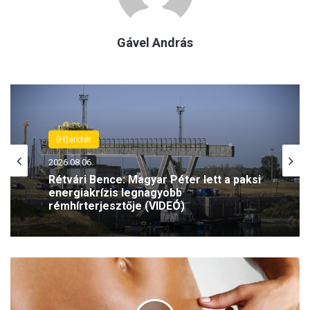
Gável András
(H)arctér
2026.08.06.
Rétvári Bence: Magyar Péter lett a paksi
energiakrízis legnagyobb
rémhírterjesztője (VIDEÓ)
M
a
j
d