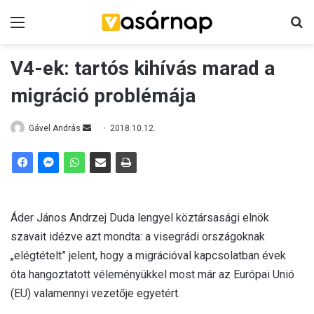
Menü
K
V4-ek: tartós kihívás marad a
migráció problémája
Gável András
S
2018.10.12.
e
n
d
a
n
Áder János Andrzej Duda lengyel köztársasági elnök
e
szavait idézve azt mondta: a visegrádi országoknak
m
„elégtételt” jelent, hogy a migrációval kapcsolatban évek
a
óta hangoztatott véleményükkel most már az Európai Unió
i
(EU) valamennyi vezetője egyetért.
l