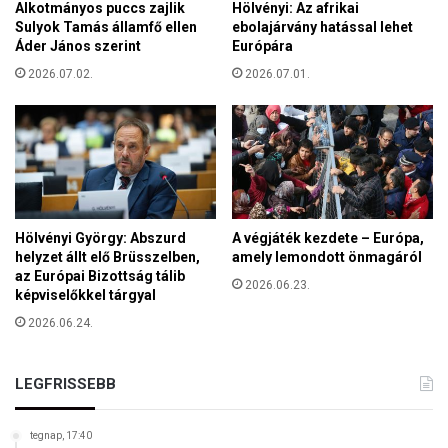
l
Alkotmányos puccs zajlik
Hölvényi: Az afrikai
z
á
Sulyok Tamás államfő ellen
ebolajárvány hatással lehet
e
Áder János szerint
Európára
g
t
o
2026.07.02.
2026.07.01.
b
n
e
n
Hölvényi György: Abszurd
A végjáték kezdete – Európa,
helyzet állt elő Brüsszelben,
amely lemondott önmagáról
az Európai Bizottság tálib
2026.06.23.
képviselőkkel tárgyal
2026.06.24.
LEGFRISSEBB
tegnap, 17:40