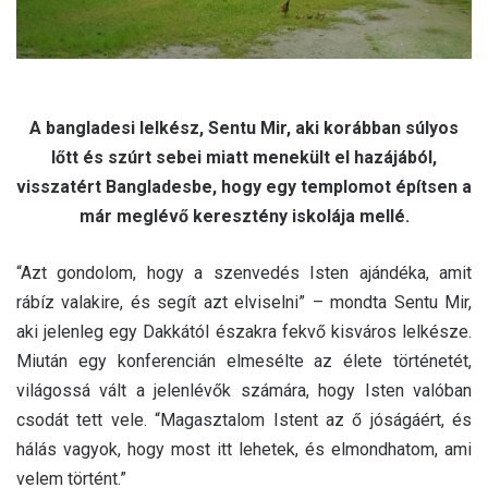
A bangladesi lelkész, Sentu Mir, aki korábban súlyos
lőtt és szúrt sebei miatt menekült el hazájából,
visszatért Bangladesbe, hogy egy templomot építsen a
már meglévő keresztény iskolája mellé.
“Azt gondolom, hogy a szenvedés Isten ajándéka, amit
rábíz valakire, és segít azt elviselni” – mondta Sentu Mir,
aki jelenleg egy Dakkától északra fekvő kisváros lelkésze.
Miután egy konferencián elmesélte az élete történetét,
világossá vált a jelenlévők számára, hogy Isten valóban
csodát tett vele. “Magasztalom Istent az ő jóságáért, és
hálás vagyok, hogy most itt lehetek, és elmondhatom, ami
velem történt.”