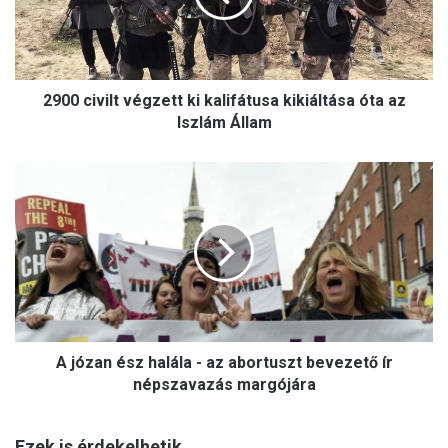
i
v
i
l
2900 civilt végzett ki kalifátusa kikiáltása óta az
t
v
Iszlám Állam
é
g
A
z
j
e
ó
t
z
t
a
k
n
i
é
k
s
a
z
l
A józan ész halála - az abortuszt bevezető ír
h
i
a
népszavazás margójára
f
l
á
á
t
Ezek is érdekelhetik
l