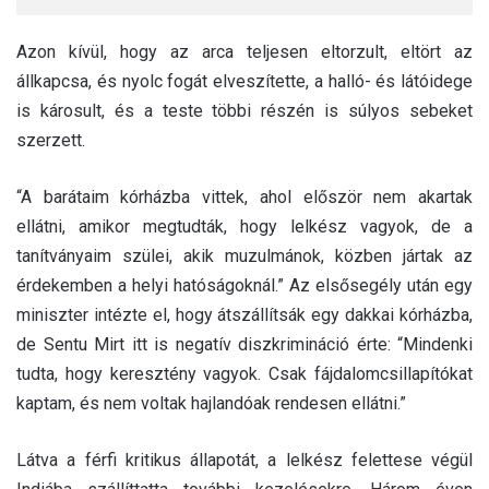
Azon kívül, hogy az arca teljesen eltorzult, eltört az
állkapcsa, és nyolc fogát elveszítette, a halló- és látóidege
is károsult, és a teste többi részén is súlyos sebeket
szerzett.
“A barátaim kórházba vittek, ahol először nem akartak
ellátni, amikor megtudták, hogy lelkész vagyok, de a
tanítványaim szülei, akik muzulmánok, közben jártak az
érdekemben a helyi hatóságoknál.” Az elsősegély után egy
miniszter intézte el, hogy átszállítsák egy dakkai kórházba,
de Sentu Mirt itt is negatív diszkrimináció érte: “Mindenki
tudta, hogy keresztény vagyok. Csak fájdalomcsillapítókat
kaptam, és nem voltak hajlandóak rendesen ellátni.”
Látva a férfi kritikus állapotát, a lelkész felettese végül