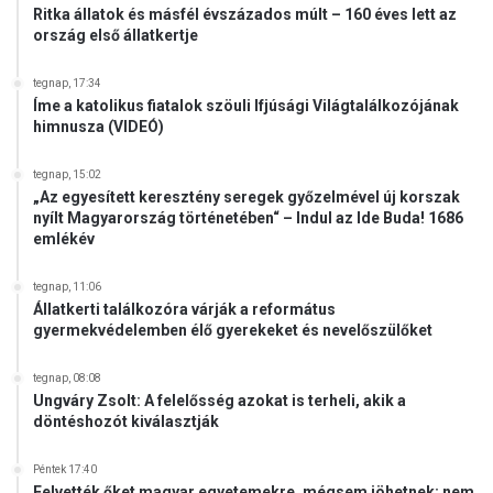
Ritka állatok és másfél évszázados múlt – 160 éves lett az
ország első állatkertje
tegnap, 17:34
Íme a katolikus fiatalok szöuli Ifjúsági Világtalálkozójának
himnusza (VIDEÓ)
tegnap, 15:02
„Az egyesített keresztény seregek győzelmével új korszak
nyílt Magyarország történetében“ – Indul az Ide Buda! 1686
emlékév
tegnap, 11:06
Állatkerti találkozóra várják a református
gyermekvédelemben élő gyerekeket és nevelőszülőket
tegnap, 08:08
Ungváry Zsolt: A felelősség azokat is terheli, akik a
döntéshozót kiválasztják
Péntek 17:40
Felvették őket magyar egyetemekre, mégsem jöhetnek: nem