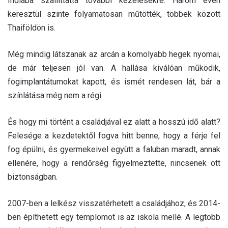
Indiába szállíttatta további kezelésekre. Három éven
keresztül szinte folyamatosan műtötték, többek között
Thaiföldön is.
Még mindig látszanak az arcán a komolyabb hegek nyomai,
de már teljesen jól van. A hallása kiválóan működik,
fogimplantátumokat kapott, és ismét rendesen lát, bár a
színlátása még nem a régi.
És hogy mi történt a családjával ez alatt a hosszú idő alatt?
Felesége a kezdetektől fogva hitt benne, hogy a férje fel
fog épülni, és gyermekeivel együtt a faluban maradt, annak
ellenére, hogy a rendőrség figyelmeztette, nincsenek ott
biztonságban.
2007-ben a lelkész visszatérhetett a családjához, és 2014-
ben építhetett egy templomot is az iskola mellé. A legtöbb