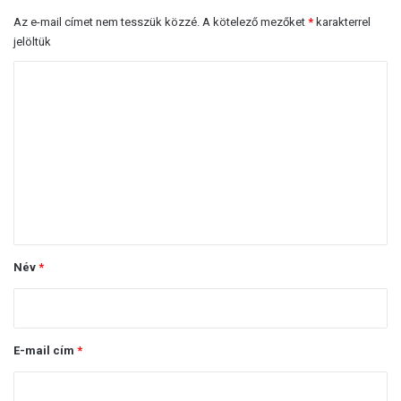
a
Az e-mail címet nem tesszük közzé.
A kötelező mezőket
*
karakterrel
jelöltük
H
o
z
z
á
s
z
ó
Név
*
l
á
s
E-mail cím
*
*