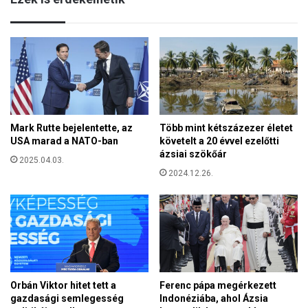
u
a
s
-
a
a
k
z
i
a
k
b
i
o
á
r
l
Mark Rutte bejelentette, az
Több mint kétszázezer életet
t
t
USA marad a NATO-ban
követelt a 20 évvel ezelőtti
u
á
ázsiai szökőár
s
2025.04.03.
s
z
2024.12.26.
a
t
ó
b
t
e
a
v
a
e
z
z
I
e
s
Orbán Viktor hitet tett a
Ferenc pápa megérkezett
t
z
gazdasági semlegesség
Indonéziába, ahol Ázsia
ő