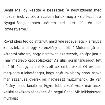
Sentu Mir így kezdte a beszédét: “A nagyszüleim még
muzulmánok voltak, a szüleim tértek meg a katolikus hitre.
Nyugat-Bangladesben nőttem fel, két fiú és hat
lánytestvérrel.”
Rövid ideig teológiát tanult, majd feleségével egy kis faluba
költöztek, ahol egy keresztény se élt. “ Motorral jártam
városról-városra, hogy barátokat szerezzek, és ápoljam a
már meglévő kapcsolatokat.” Az útjai során tanúságot tett
hitéről, és együtt imádkozott az emberekkel. Öt év után
megkapta a lehetőséget, hogy saját iskolát nyisson, ahová
már százhúsz gyerek jár, nagyrészt muzulmánok, de van
néhány hindu tanuló is. Egyre több szülő vesz már részt
vallási tevékenységekben, és segíti Sentu Mir lelkipásztori
munkáját.