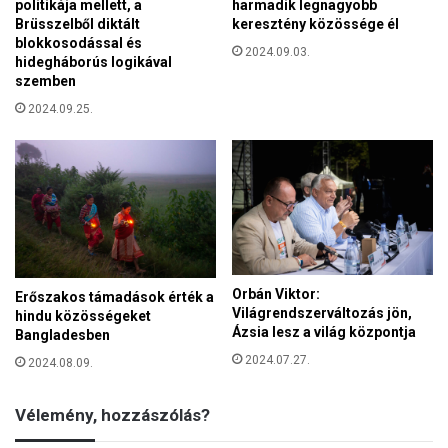
l
politikája mellett, a
harmadik legnagyobb
í
á
Brüsszelből diktált
keresztény közössége él
r
blokkosodással és
m
2024.09.03.
n
hidegháborús logikával
Á
é
szemben
l
p
l
2024.09.25.
s
a
z
m
a
v
a
z
á
s
m
Orbán Viktor:
Erőszakos támadások érték a
a
Világrendszerváltozás jön,
hindu közösségeket
r
Ázsia lesz a világ központja
Bangladesben
g
2024.07.27.
2024.08.09.
ó
j
á
Vélemény, hozzászólás?
r