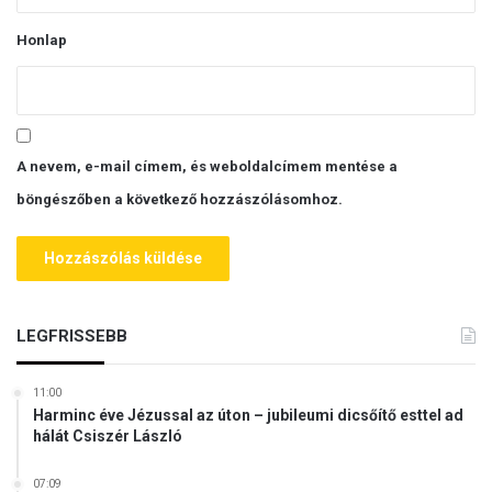
Honlap
A nevem, e-mail címem, és weboldalcímem mentése a
böngészőben a következő hozzászólásomhoz.
LEGFRISSEBB
11:00
Harminc éve Jézussal az úton – jubileumi dicsőítő esttel ad
hálát Csiszér László
07:09