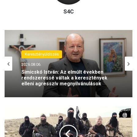
S4C
Keresztényüldözés
2026.08.06.
Simicskó István: Az elmúlt években
rendszeressé váltak a keresztények
elleni agresszív megnyilvánulások
2
9
0
0
c