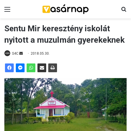
Menü
K
Sentu Mir keresztény iskolát
nyitott a muzulmán gyerekeknek
S4C
S
2018.05.30.
e
n
d
a
n
e
m
a
i
l