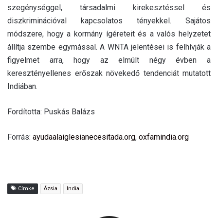
szegénységgel, társadalmi kirekesztéssel és
diszkriminációval kapcsolatos tényekkel. Sajátos
módszere, hogy a kormány ígéreteit és a valós helyzetet
állítja szembe egymással. A WNTA jelentései is felhívják a
figyelmet arra, hogy az elmúlt négy évben a
keresztényellenes erőszak növekedő tendenciát mutatott
Indiában.
Fordította: Puskás Balázs
Forrás:
ayudaalaiglesianecesitada.org
,
oxfamindia.org
Címke
Ázsia
India