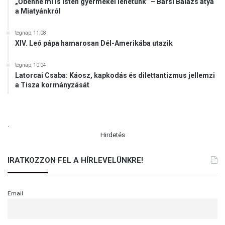
„Őbenne mi is Isten gyermekei lehetünk” – Barsi Balázs atya
a Miatyánkról
tegnap, 11:08
XIV. Leó pápa hamarosan Dél-Amerikába utazik
tegnap, 10:04
Latorcai Csaba: Káosz, kapkodás és dilettantizmus jellemzi
a Tisza kormányzását
.
Hirdetés
IRATKOZZON FEL A HÍRLEVELÜNKRE!
Email