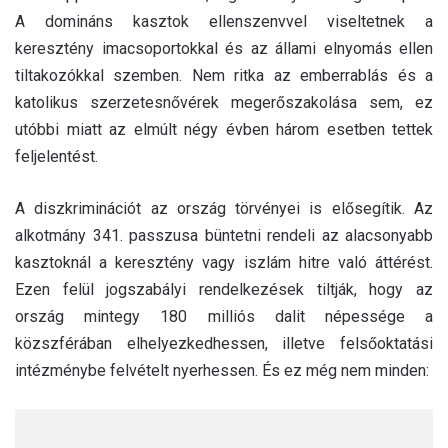
A domináns kasztok ellenszenvvel viseltetnek a
keresztény imacsoportokkal és az állami elnyomás ellen
tiltakozókkal szemben. Nem ritka az emberrablás és a
katolikus szerzetesnővérek megerőszakolása sem, ez
utóbbi miatt az elmúlt négy évben három esetben tettek
feljelentést.
A diszkriminációt az ország törvényei is elősegítik. Az
alkotmány 341. passzusa büntetni rendeli az alacsonyabb
kasztoknál a keresztény vagy iszlám hitre való áttérést.
Ezen felül jogszabályi rendelkezések tiltják, hogy az
ország mintegy 180 milliós dalit népessége a
közszférában elhelyezkedhessen, illetve felsőoktatási
intézménybe felvételt nyerhessen. És ez még nem minden: