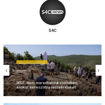
S4C
Keresztényüldözés
2026.07.29.
IKSZ: Nem maradhatunk csendben,
amikor keresztény testvéreinket
támadás éri – Elfogták a medjugorjei
rongálót