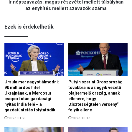
Ír népszavazás: magas részvétel mellett túlsúlyban
a
e
z
az enyhítés mellett szavazók száma
l
á
e
s
n
Ezek is érdekelhetik
:
t
m
é
a
s
g
e
a
k
s
e
r
r
é
e
s
s
Ursula mer nagyot álmodni:
Putyin szerint Oroszország
z
z
90 milliárdos hitel
továbbra is az egyik vezető
v
t
Ukrajnának, a Mercosur
olajtermelő ország, annak
é
é
csoport után gazdasági
ellenére, hogy
t
n
nyitás India felé – a
„tisztességtelen verseny”
e
gazdatüntetés folytatódik
folyik ellene
y
l
e
2026.01.20.
2025.10.16.
m
k
e
e
l