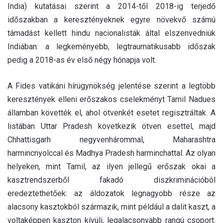
India) kutatásai szerint a 2014-től 2018-ig terjedő
időszakban a keresztényeknek egyre növekvő számú
támadást kellett hindu nacionalisták által elszenvedniük
Indiában: a legkeményebb, legtraumatikusabb időszak
pedig a 2018-as év első négy hónapja volt.
A Fides vatikáni hírügynökség jelentése szerint a legtöbb
keresztények elleni erőszakos cselekményt Tamil Nadues
államban követték el, ahol ötvenkét esetet regisztráltak. A
listában Uttar Pradesh következik ötven esettel, majd
Chhattisgarh negyvenhárommal, Maharashtra
harmincnyolccal és Madhya Pradesh harminchattal. Az olyan
helyeken, mint Tamil, az ilyen jellegű erőszak okai a
kasztrendszerből fakadó diszkriminációból
eredeztethetőek: az áldozatok legnagyobb része az
alacsony kasztokból származik, mint például a dalit kaszt, a
voltaképpen kaszton kívüli, legalacsonyabb rangú csoport.