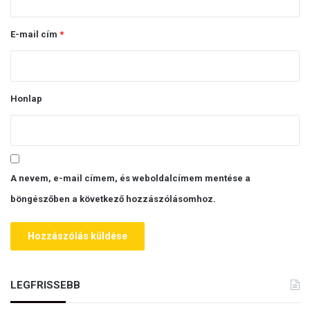
m
á
a
s
E-mail cím
*
*
Honlap
A nevem, e-mail címem, és weboldalcímem mentése a
böngészőben a következő hozzászólásomhoz.
LEGFRISSEBB