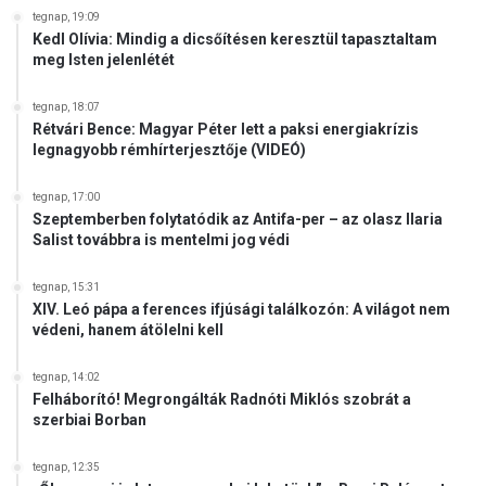
tegnap, 19:09
Kedl Olívia: Mindig a dicsőítésen keresztül tapasztaltam
meg Isten jelenlétét
tegnap, 18:07
Rétvári Bence: Magyar Péter lett a paksi energiakrízis
legnagyobb rémhírterjesztője (VIDEÓ)
tegnap, 17:00
Szeptemberben folytatódik az Antifa-per – az olasz Ilaria
Salist továbbra is mentelmi jog védi
tegnap, 15:31
XIV. Leó pápa a ferences ifjúsági találkozón: A világot nem
védeni, hanem átölelni kell
tegnap, 14:02
Felháborító! Megrongálták Radnóti Miklós szobrát a
szerbiai Borban
tegnap, 12:35