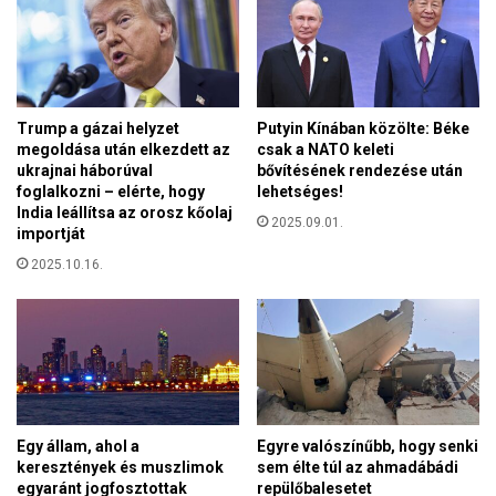
l
l
l
e
e
t
n
t
i
t
i
Trump a gázai helyzet
Putyin Kínában közölte: Béke
ú
megoldása után elkezdett az
csak a NATO keleti
n
l
ukrajnai háborúval
bővítésének rendezése után
t
s
foglalkozni – elérte, hogy
lehetséges!
o
ú
India leállítsa az orosz kőolaj
l
2025.09.01.
l
importját
e
y
2025.10.16.
r
b
á
a
n
n
s
a
c
z
s
e
e
n
l
y
Egy állam, ahol a
Egyre valószínűbb, hogy senki
e
h
keresztények és muszlimok
sem élte túl az ahmadábádi
k
í
egyaránt jogfosztottak
repülőbalesetet