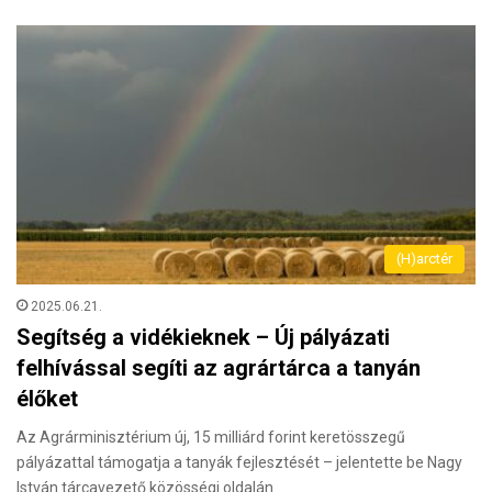
(H)arctér
2025.06.21.
Segítség a vidékieknek – Új pályázati
felhívással segíti az agrártárca a tanyán
élőket
Az Agrárminisztérium új, 15 milliárd forint keretösszegű
pályázattal támogatja a tanyák fejlesztését – jelentette be Nagy
István tárcavezető közösségi oldalán.…