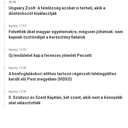
08:08
Ungváry Zsolt: A felelősség azokat is terheli, akik a
döntéshozót kiválasztják
tegnap, 17:40
Felvették őket magyar egyetemekre, mégsem jöhetnek: nem
kapnak ösztöndíjat a keresztény fiatalok
tegnap, 16:00
Új lendületet kap a ferences jelenlét Pécsett
tegnap, 14:28
A honfoglaláskori elithez tartozó régészeti leletegyüttes
került elő Pest megyében (VIDEÓ)
tegnap, 13:04
II. Szixtusz és Szent Kajetán, két szent, akik nem a könnyebb
utat választották
.