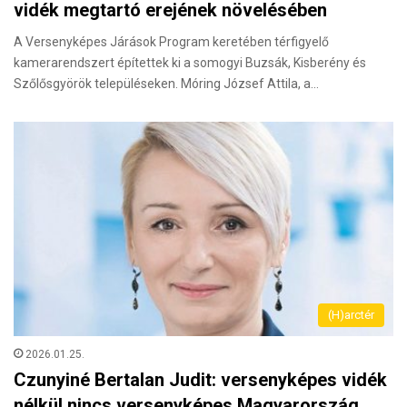
vidék megtartó erejének növelésében
A Versenyképes Járások Program keretében térfigyelő
kamerarendszert építettek ki a somogyi Buzsák, Kisberény és
Szőlősgyörök településeken. Móring József Attila, a…
(H)arctér
2026.01.25.
Czunyiné Bertalan Judit: versenyképes vidék
nélkül nincs versenyképes Magyarország