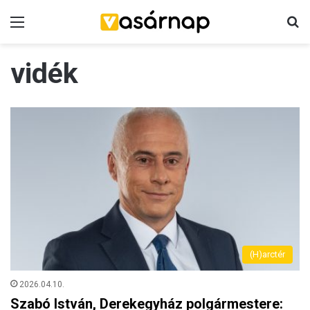
Menü
K
vidék
(H)arctér
2026.04.10.
Szabó István, Derekegyház polgármestere: