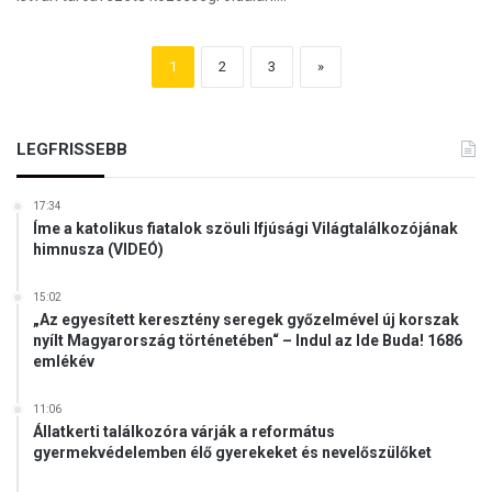
1
2
3
»
LEGFRISSEBB
17:34
Íme a katolikus fiatalok szöuli Ifjúsági Világtalálkozójának
himnusza (VIDEÓ)
15:02
„Az egyesített keresztény seregek győzelmével új korszak
nyílt Magyarország történetében“ – Indul az Ide Buda! 1686
emlékév
11:06
Állatkerti találkozóra várják a református
gyermekvédelemben élő gyerekeket és nevelőszülőket