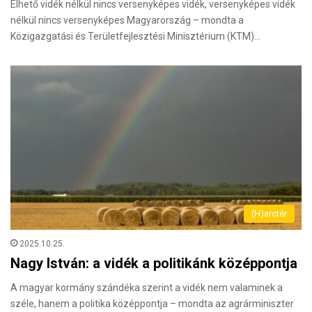
Élhető vidék nélkül nincs versenyképes vidék, versenyképes vidék
nélkül nincs versenyképes Magyarország – mondta a
Közigazgatási és Területfejlesztési Minisztérium (KTM)…
(H)arctér
2025.10.25.
Nagy István: a vidék a politikánk középpontja
A magyar kormány szándéka szerint a vidék nem valaminek a
széle, hanem a politika középpontja – mondta az agrárminiszter