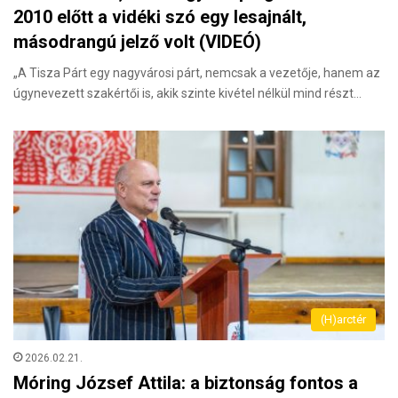
2010 előtt a vidéki szó egy lesajnált,
másodrangú jelző volt (VIDEÓ)
„A Tisza Párt egy nagyvárosi párt, nemcsak a vezetője, hanem az
úgynevezett szakértői is, akik szinte kivétel nélkül mind részt…
(H)arctér
2026.02.21.
Móring József Attila: a biztonság fontos a