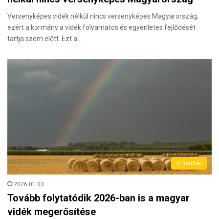
Versenyképes vidék nélkül nincs versenyképes Magyarország,
ezért a kormány a vidék folyamatos és egyenletes fejlődését
tartja szem előtt. Ezt a…
(H)arctér
2026.01.03.
Tovább folytatódik 2026-ban is a magyar
vidék megerősítése