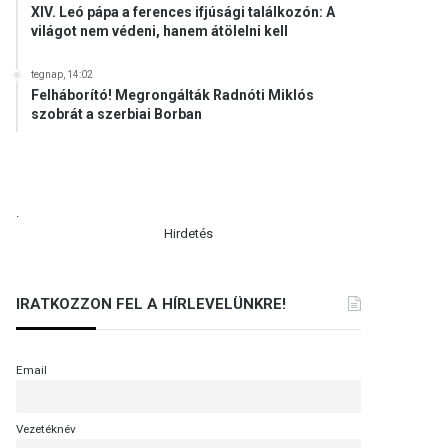
XIV. Leó pápa a ferences ifjúsági találkozón: A
világot nem védeni, hanem átölelni kell
tegnap, 14:02
Felháborító! Megrongálták Radnóti Miklós
szobrát a szerbiai Borban
.
Hirdetés
IRATKOZZON FEL A HÍRLEVELÜNKRE!
Email
Vezetéknév