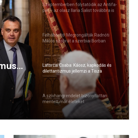
Szeptemberben folytatódik az Antifa-
per – az olasz Ilaria Salist továbbra is
mentelmi jog védi
Felháborító! Megrongálták Radnóti
Miklós szobrát a szerbiai Borban
zmus
Latorcai Csaba: Káosz, kapkodás és
dilettantizmus jellemzi a Tisza
nyzását
kormányzását
A szívhangrendelet bizonyítottan
mentett már életeket