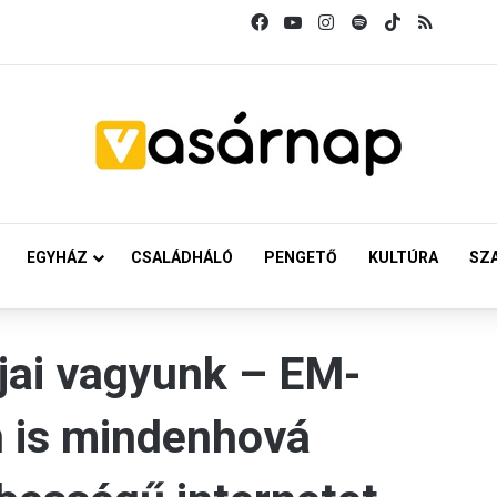
Facebook
YouTube
Instagram
Spotify
TikTok
RSS
EGYHÁZ
CSALÁDHÁLÓ
PENGETŐ
KULTÚRA
SZ
bjai vagyunk – EM-
n is mindenhová