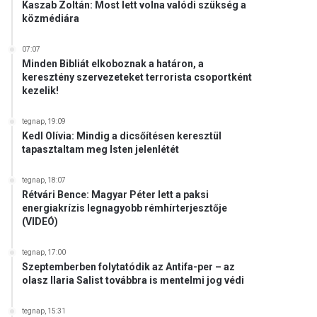
Kaszab Zoltán: Most lett volna valódi szükség a
közmédiára
07:07
Minden Bibliát elkoboznak a határon, a
keresztény szervezeteket terrorista csoportként
kezelik!
tegnap, 19:09
Kedl Olívia: Mindig a dicsőítésen keresztül
tapasztaltam meg Isten jelenlétét
tegnap, 18:07
Rétvári Bence: Magyar Péter lett a paksi
energiakrízis legnagyobb rémhírterjesztője
(VIDEÓ)
tegnap, 17:00
Szeptemberben folytatódik az Antifa-per – az
olasz Ilaria Salist továbbra is mentelmi jog védi
tegnap, 15:31