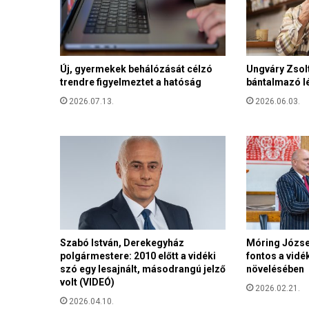
b
e
n
t
a
Új, gyermekek behálózását célzó
Ungváry Zsolt
trendre figyelmeztet a hatóság
bántalmazó lé
r
t
2026.07.13.
2026.06.03.
a
n
i
-
K
a
r
á
c
s
Szabó István, Derekegyház
Móring József
polgármestere: 2010 előtt a vidéki
fontos a vidé
o
szó egy lesajnált, másodrangú jelző
növelésében
n
volt (VIDEÓ)
y
2026.02.21.
G
2026.04.10.