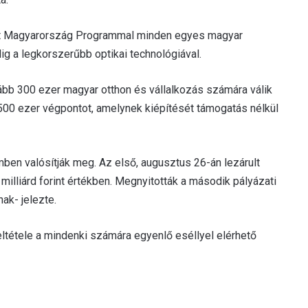
abit Magyarország Programmal minden egyes magyar
ig a legkorszerűbb optikai technológiával.
ább 300 ezer magyar otthon és vállalkozás számára válik
z 500 ezer végpontot, amelynek kiépítését támogatás nélkül
ben valósítják meg. Az első, augusztus 26-án lezárult
illiárd forint értékben. Megnyitották a második pályázati
ak- jelezte.
eltétele a mindenki számára egyenlő eséllyel elérhető