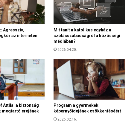
i
k
o
n
z
: Agresszív,
Mit tanít a katolikus egyház a
gkör az interneten
szólásszabadságról a közösségi
u
médiában?
l
t
2026.04.20.
á
c
i
ó
u
t
o
l
s
 Attila: a biztonság
Program a gyermekek
k megtartó erejének
képernyőidejének csökkentéséért
ó
,
2026.02.16.
ö
t