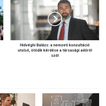
H
i
d
v
é
g
h
i
B
Hidvéghi Balázs: a nemzeti konzultáció
a
l
utolsó, ötödik kérdése a társasági adóról
á
szól
z
s
:
a
n
e
m
z
e
t