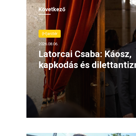
Következő
(H)arctér
2026.08.06.
Latorcai Csaba: Káosz,
kapkodás és dilettanti
jellemzi a Tisza kormá