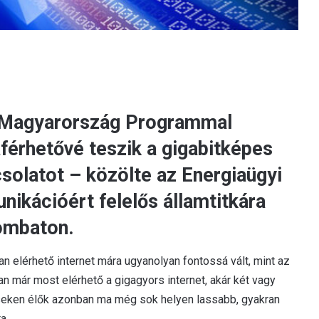
it Magyarország Programmal
férhetővé teszik a gigabitképes
solatot – közölte az Energiaügyi
ikációért felelős államtitkára
ombaton.
an elérhető internet mára ugyanolyan fontossá vált, mint az
n már most elérhető a gigagyors internet, akár két vagy
léseken élők azonban ma még sok helyen lassabb, gyakran
a.