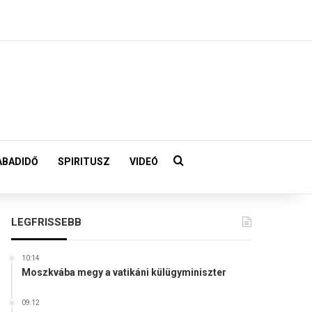
Keresés:
ABADIDŐ
SPIRITUSZ
VIDEÓ
LEGFRISSEBB
10:14
Moszkvába megy a vatikáni külügyminiszter
09:12