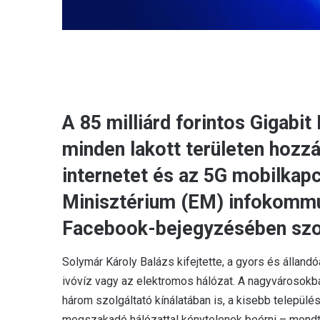
A 85 milliárd forintos Gigab
minden lakott területen hozzá
internetet és az 5G mobilkapc
Minisztérium (EM) infokommun
Facebook-bejegyzésében sz
Solymár Károly Balázs kifejtette, a gyors és állandó
ivóvíz vagy az elektromos hálózat. A nagyvárosokba
három szolgáltató kínálatában is, a kisebb telepü
megszakadó hálózattal kénytelenek beérni – mondt