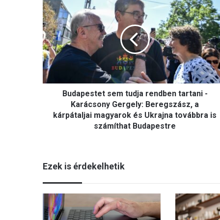
B
u
d
a
p
e
s
t
e
Budapestet sem tudja rendben tartani -
t
s
Karácsony Gergely: Beregszász, a
e
kárpátaljai magyarok és Ukrajna továbbra is
m
számíthat Budapestre
t
u
d
Ezek is érdekelhetik
j
a
r
e
n
d