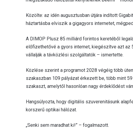
Közölte: az idén augusztusban útjára indított Gig
háztartásba elviszik a gigagyors internetet, mégped
A DIMOP Plusz 85 milliárd forintos keretéből legal
előfizethetővé a gyors internet, kiegészítve azt a
vállalják a távközlési szolgáltatók – ismertette.
Közlése szerint a programot 2028 végéig több ütem
szakaszban 109 pályázat érkezett be, több mint 59 m
szakaszt, amelytől hasonlóan nagy érdeklődést várn
Hangsúlyozta, hogy digitális szuverenitásunk alapf
korszerű optikai hálózat.
„Senki sem maradhat ki!” – fogalmazott.