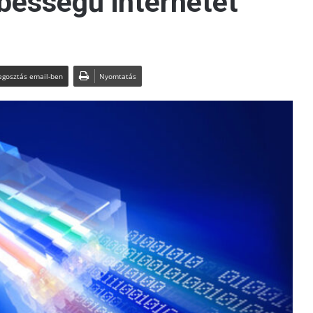
bességű internetet
gosztás email-ben
Nyomtatás