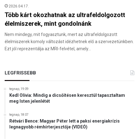
2026.04.17.
Több kárt okozhatnak az ultrafeldolgozott
élelmiszerek, mint gondolnánk
Nem mindegy, mit fogyasztunk, mert az ultrafeldolgozott
élelmiszerek komoly változást idézhetnek elő a szervezetünkben.
Ezt jól reprezentálja az MRI-felvétel, amely…
LEGFRISSEBB
tegnap, 19:09
Kedl Olívia: Mindig a dicsőítésen keresztül tapasztaltam
meg Isten jelenlétét
tegnap, 18:07
Rétvári Bence: Magyar Péter lett a paksi energiakrízis
legnagyobb rémhírterjesztője (VIDEÓ)