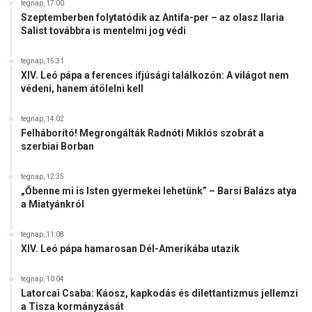
tegnap, 17:00
Szeptemberben folytatódik az Antifa-per – az olasz Ilaria
Salist továbbra is mentelmi jog védi
tegnap, 15:31
XIV. Leó pápa a ferences ifjúsági találkozón: A világot nem
védeni, hanem átölelni kell
tegnap, 14:02
Felháborító! Megrongálták Radnóti Miklós szobrát a
szerbiai Borban
tegnap, 12:35
„Őbenne mi is Isten gyermekei lehetünk” – Barsi Balázs atya
a Miatyánkról
tegnap, 11:08
XIV. Leó pápa hamarosan Dél-Amerikába utazik
tegnap, 10:04
Latorcai Csaba: Káosz, kapkodás és dilettantizmus jellemzi
a Tisza kormányzását