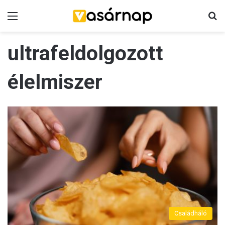
Menü
K
ultrafeldolgozott
élelmiszer
Családháló