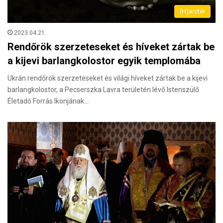
(H)arctér
2023.04.21.
Rendőrök szerzeteseket és híveket zártak be
a kijevi barlangkolostor egyik templomába
Ukrán rendőrök szerzeteseket és világi híveket zártak be a kijevi
barlangkolostor, a Pecserszka Lavra területén lévő Istenszülő
Életadó Forrás Ikonjának…