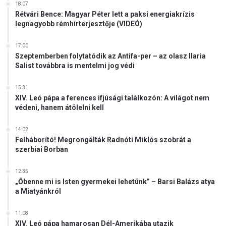
18:07
Rétvári Bence: Magyar Péter lett a paksi energiakrízis
legnagyobb rémhírterjesztője (VIDEÓ)
17:00
Szeptemberben folytatódik az Antifa-per – az olasz Ilaria
Salist továbbra is mentelmi jog védi
15:31
XIV. Leó pápa a ferences ifjúsági találkozón: A világot nem
védeni, hanem átölelni kell
14:02
Felháborító! Megrongálták Radnóti Miklós szobrát a
szerbiai Borban
12:35
„Őbenne mi is Isten gyermekei lehetünk” – Barsi Balázs atya
a Miatyánkról
11:08
XIV. Leó pápa hamarosan Dél-Amerikába utazik