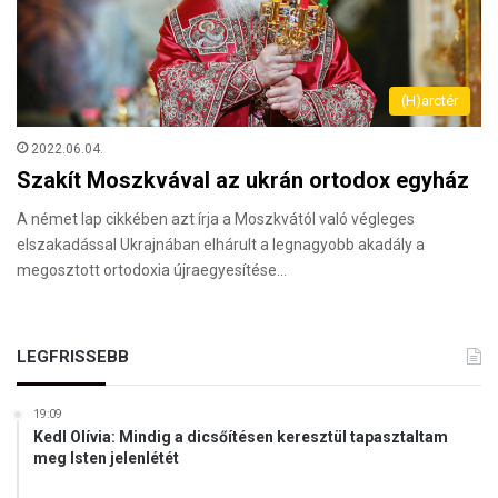
(H)arctér
2022.06.04.
Szakít Moszkvával az ukrán ortodox egyház
A német lap cikkében azt írja a Moszkvától való végleges
elszakadással Ukrajnában elhárult a legnagyobb akadály a
megosztott ortodoxia újraegyesítése…
LEGFRISSEBB
19:09
Kedl Olívia: Mindig a dicsőítésen keresztül tapasztaltam
meg Isten jelenlétét