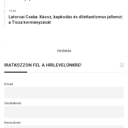
10:04
Latorcai Csaba: Káosz, kapkodás és dilettantizmus jellemzi
a Tisza kormányzását
.
Hirdetés
IRATKOZZON FEL A HÍRLEVELÜNKRE!
Email
Vezetéknév
Keresztnév