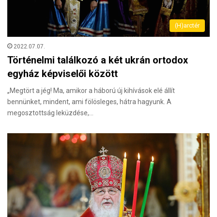
(H)arctér
2022.07.07.
Történelmi találkozó a két ukrán ortodox
egyház képviselői között
„Megtört a jég! Ma, amikor a háború új kihívások elé állít
bennünket, mindent, ami fölösleges, hátra hagyunk. A
megosztottság leküzdése,…