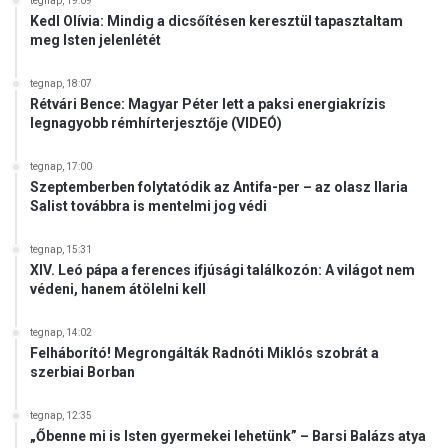
tegnap, 19:09
Kedl Olívia: Mindig a dicsőítésen keresztül tapasztaltam
meg Isten jelenlétét
tegnap, 18:07
Rétvári Bence: Magyar Péter lett a paksi energiakrízis
legnagyobb rémhírterjesztője (VIDEÓ)
tegnap, 17:00
Szeptemberben folytatódik az Antifa-per – az olasz Ilaria
Salist továbbra is mentelmi jog védi
tegnap, 15:31
XIV. Leó pápa a ferences ifjúsági találkozón: A világot nem
védeni, hanem átölelni kell
tegnap, 14:02
Felháborító! Megrongálták Radnóti Miklós szobrát a
szerbiai Borban
tegnap, 12:35
„Őbenne mi is Isten gyermekei lehetünk” – Barsi Balázs atya