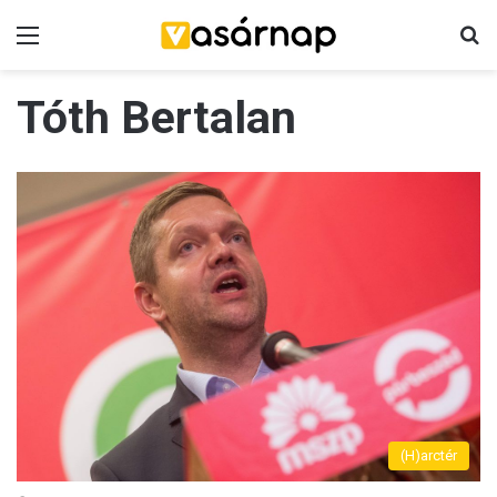
Menü
K
Tóth Bertalan
(H)arctér