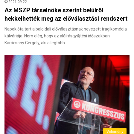
2021.09.22.
Az MSZP társelnöke szerint belülről
hekkelhették meg az előválasztási rendszert
Napok óta tart a baloldali előválasztásnak nevezett tragikomédia
kálváriája. Nem elég, hogy az aláírásgyűjtési időszakban
Karácsony Gergely, aki a legtöbb…
Vélemény