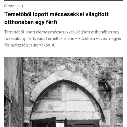
2021.05.13.
Temetőből lopott mécsesekkel világított
otthonában egy férfi
Temetőből lopott elemes mécsesekkel világított otthonában egy
füzesabonyi férfi, vádat emeltek ellene – közölte a Heves megyei
főügyészség csütörtökön. A…