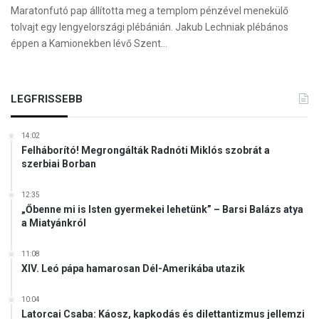
Maratonfutó pap állította meg a templom pénzével menekülő
tolvajt egy lengyelországi plébánián. Jakub Lechniak plébános
éppen a Kamionekben lévő Szent…
LEGFRISSEBB
14:02
Felháborító! Megrongálták Radnóti Miklós szobrát a
szerbiai Borban
12:35
„Őbenne mi is Isten gyermekei lehetünk” – Barsi Balázs atya
a Miatyánkról
11:08
XIV. Leó pápa hamarosan Dél-Amerikába utazik
10:04
Latorcai Csaba: Káosz, kapkodás és dilettantizmus jellemzi