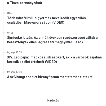
a Tisza kormányzását
08:43
Több mint félmillió gyermek nevelkedik egyszülős
családban Magyarországon (VIDEÓ)
07:05
Simicskó István: Az elmúlt években rendszeressé váltak a
keresztények elleni agresszív megnyilvánulások
tegnap, 18:35
XIV. Leó pápa: Imádkozzunk azokért, akik a városok zajában
keresik az élet értelmét (VIDEÓ)
tegnap, 17:00
A szívhangrendelet bizonyítottan mentett már életeket
.
Hirdetés