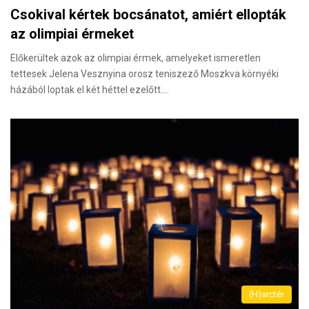
Csokival kértek bocsánatot, amiért ellopták
az olimpiai érmeket
Előkerültek azok az olimpiai érmek, amelyeket ismeretlen
tettesek Jelena Vesznyina orosz teniszező Moszkva környéki
házából loptak el két héttel ezelőtt.…
(H)arctér