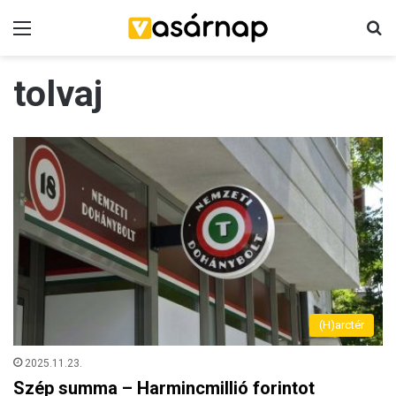
Menü
K
tolvaj
(H)arctér
2025.11.23.
Szép summa – Harmincmillió forintot