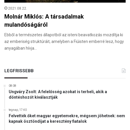
2021.08.22.
Molnár Miklós: A társadalmak
mulandóságáról
Ebből a természetes állapotból az isteni beavatkozás mozdítja ki
az emberiség struktúráit, amelyben a Fiúisten emberré lesz, hogy
anyagában hívja…
LEGFRISSEBB
08:08
Ungváry Zsolt: A felelősség azokat is terheli, akik a
döntéshozót kiválasztják
tegnap, 17:40
Felvették őket magyar egyetemekre, mégsem jöhetnek: nem
kapnak ösztöndíjat a keresztény fiatalok