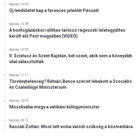
tegnap, 16:00
Új lendületet kap a ferences jelenlét Pécsett
tegnap, 14:28
A honfoglaláskori elithez tartozó régészeti leletegyüttes
került elő Pest megyében (VIDEÓ)
tegnap, 13:04
II. Szixtusz és Szent Kajetán, két szent, akik nem a könnyebb
utat választották
tegnap, 11:11
Törvénytelenség? Rétvári Bence szerint lebukott a Szociális
és Családügyi Minisztérium
tegnap, 10:14
Moszkvába megy a vatikáni külügyminiszter
tegnap, 09:12
Kaszab Zoltán: Most lett volna valódi szükség a közmédiára