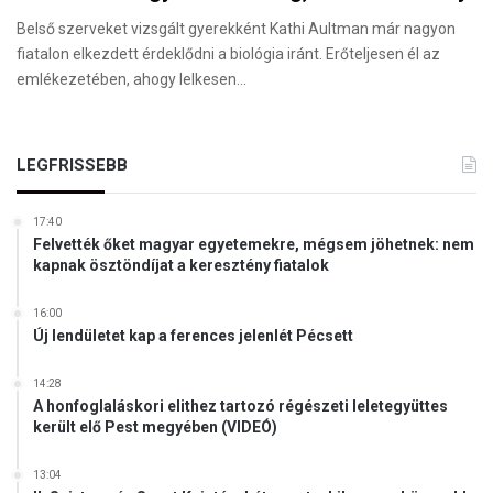
Belső szerveket vizsgált gyerekként Kathi Aultman már nagyon
fiatalon elkezdett érdeklődni a biológia iránt. Erőteljesen él az
emlékezetében, ahogy lelkesen…
LEGFRISSEBB
17:40
Felvették őket magyar egyetemekre, mégsem jöhetnek: nem
kapnak ösztöndíjat a keresztény fiatalok
16:00
Új lendületet kap a ferences jelenlét Pécsett
14:28
A honfoglaláskori elithez tartozó régészeti leletegyüttes
került elő Pest megyében (VIDEÓ)
13:04