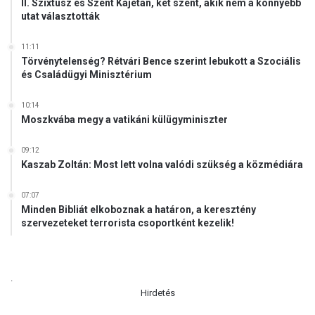
II. Szixtusz és Szent Kajetán, két szent, akik nem a könnyebb
utat választották
11:11
Törvénytelenség? Rétvári Bence szerint lebukott a Szociális
és Családügyi Minisztérium
10:14
Moszkvába megy a vatikáni külügyminiszter
09:12
Kaszab Zoltán: Most lett volna valódi szükség a közmédiára
07:07
Minden Bibliát elkoboznak a határon, a keresztény
szervezeteket terrorista csoportként kezelik!
.
Hirdetés