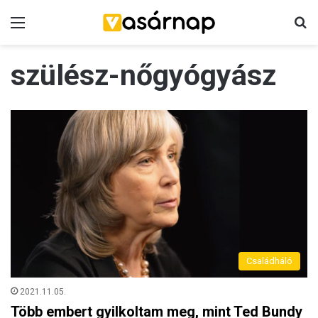
Menü
K
szülész-nőgyógyász
Családháló
2021.11.05.
Több embert gyilkoltam meg, mint Ted Bundy