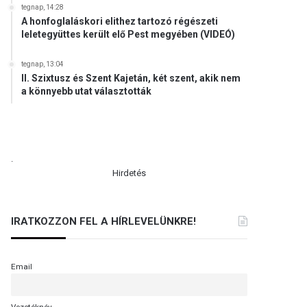
tegnap, 14:28
A honfoglaláskori elithez tartozó régészeti
leletegyüttes került elő Pest megyében (VIDEÓ)
tegnap, 13:04
II. Szixtusz és Szent Kajetán, két szent, akik nem
a könnyebb utat választották
.
Hirdetés
IRATKOZZON FEL A HÍRLEVELÜNKRE!
Email