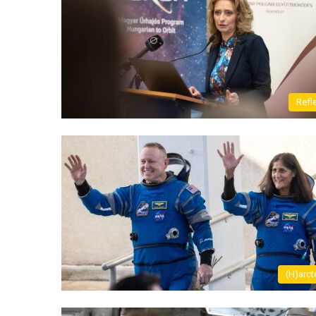
Refl
(H)arct