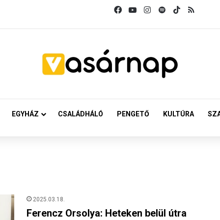
Facebook
YouTube
Instagram
Spotify
TikTok
RSS
EGYHÁZ
CSALÁDHÁLÓ
PENGETŐ
KULTÚRA
SZ
2025.03.18.
Ferencz Orsolya: Heteken belül útra