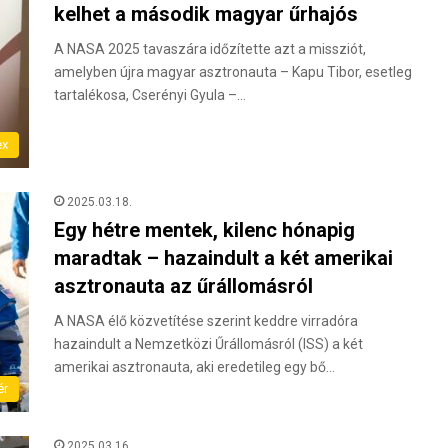
kelhet a második magyar űrhajós
A NASA 2025 tavaszára időzítette azt a missziót,
amelyben újra magyar asztronauta – Kapu Tibor, esetleg
tartalékosa, Cserényi Gyula –…
ex
2025.03.18.
Egy hétre mentek, kilenc hónapig
maradtak – hazaindult a két amerikai
asztronauta az űrállomásról
A NASA élő közvetítése szerint keddre virradóra
hazaindult a Nemzetközi Űrállomásról (ISS) a két
amerikai asztronauta, aki eredetileg egy bő…
ér
2025.03.16.