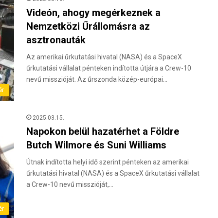
Videón, ahogy megérkeznek a
Nemzetközi Űrállomásra az
asztronauták
Az amerikai űrkutatási hivatal (NASA) és a SpaceX
űrkutatási vállalat pénteken indította útjára a Crew-10
nevű misszióját. Az űrszonda közép-európai…
ér
2025.03.15.
Napokon belül hazatérhet a Földre
Butch Wilmore és Suni Williams
Útnak indította helyi idő szerint pénteken az amerikai
űrkutatási hivatal (NASA) és a SpaceX űrkutatási vállalat
a Crew-10 nevű misszióját,…
ér