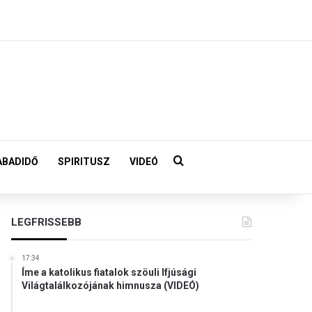
Keresés:
ABADIDŐ
SPIRITUSZ
VIDEÓ
LEGFRISSEBB
17:34
Íme a katolikus fiatalok szöuli Ifjúsági
Világtalálkozójának himnusza (VIDEÓ)