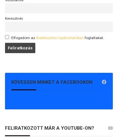
Vezetéknév
Keresztnév
Elfogadom az
Adatkezelési tájékoztatóban
foglaltakat.
KÖVESSEN MINKET A FACEBOOKON
FELIRATKOZOTT MÁR A YOUTUBE-ON?