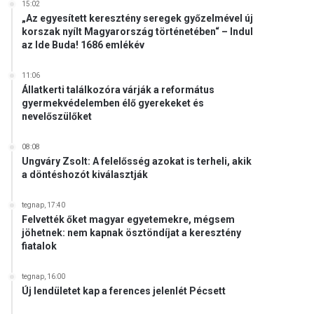
15:02
„Az egyesített keresztény seregek győzelmével új
korszak nyílt Magyarország történetében“ – Indul
az Ide Buda! 1686 emlékév
11:06
Állatkerti találkozóra várják a református
gyermekvédelemben élő gyerekeket és
nevelőszülőket
08:08
Ungváry Zsolt: A felelősség azokat is terheli, akik
a döntéshozót kiválasztják
tegnap, 17:40
Felvették őket magyar egyetemekre, mégsem
jöhetnek: nem kapnak ösztöndíjat a keresztény
fiatalok
tegnap, 16:00
Új lendületet kap a ferences jelenlét Pécsett