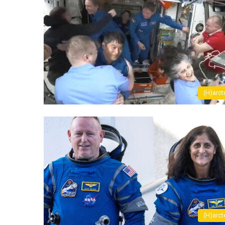
(H)arct
(H)arct