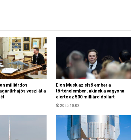
2
p
o
n
t
j
a
B
r
ü
s
s
an milliárdos
Elon Musk az első ember a
z
agánűrhajós veszi át a
történelemben, akinek a vagyona
e
ét
elérte az 500 milliárd dollárt
l
n
2025.10.02.
e
k