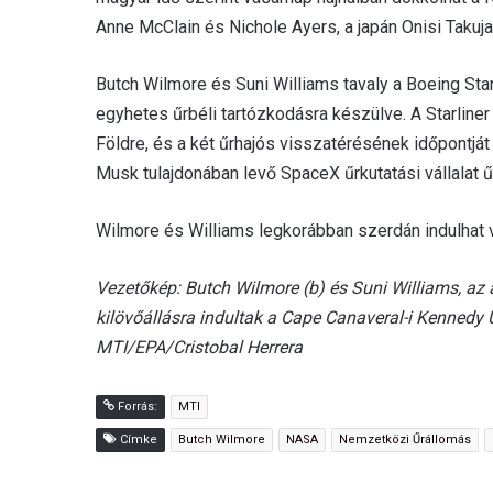
Anne McClain és Nichole Ayers, a japán Onisi Takuja
Butch Wilmore és Suni Williams tavaly a Boeing Sta
egyhetes űrbéli tartózkodásra készülve. A Starliner
Földre, és a két űrhajós visszatérésének időpontját
Musk tulajdonában levő SpaceX űrkutatási vállalat ű
Wilmore és Williams legkorábban szerdán indulhat v
Vezetőkép: Butch Wilmore (b) és Suni Williams, az 
kilövőállásra indultak a Cape Canaveral-i Kennedy
MTI/EPA/Cristobal Herrera
Forrás:
MTI
Címke
Butch Wilmore
NASA
Nemzetközi Űrállomás