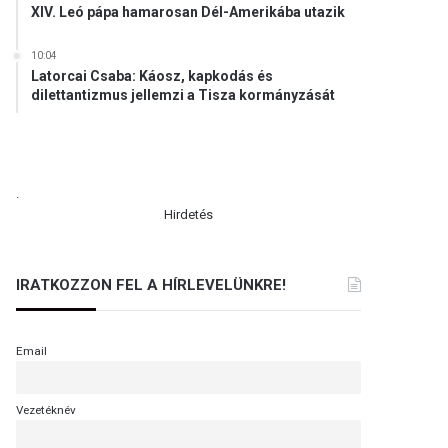
XIV. Leó pápa hamarosan Dél-Amerikába utazik
10:04
Latorcai Csaba: Káosz, kapkodás és
dilettantizmus jellemzi a Tisza kormányzását
.
Hirdetés
IRATKOZZON FEL A HÍRLEVELÜNKRE!
Email
Vezetéknév