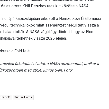
 és az orosz Kirill Peszkov utazik – közölte a NASA.
rliner új űrkapszulájában érkezett a Nemzetközi Űrállomásra
 végül technikai okok miatt személyzet nélkül tért vissza a
 elhalasztották. A NASA végül úgy döntött, hogy az Elon
rhajójával térhetnek vissza 2025 elején.
issza a Föld felé.
amerikai űrkutatási hivatal, a NASA asztronautái, amikor a
 Űrközpontban még 2024. június 5-én. Fotó:
SpaceX
Suni Williams