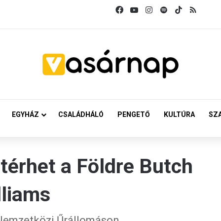
Facebook
YouTube
Instagram
Spotify
TikTok
RSS
EGYHÁZ
CSALÁDHÁLÓ
PENGETŐ
KULTÚRA
SZ
térhet a Földre Butch
lliams
 Nemzetközi Űrállomáson.