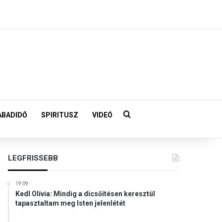
Keresés:
ABADIDŐ
SPIRITUSZ
VIDEÓ
LEGFRISSEBB
19:09
Kedl Olívia: Mindig a dicsőítésen keresztül
tapasztaltam meg Isten jelenlétét