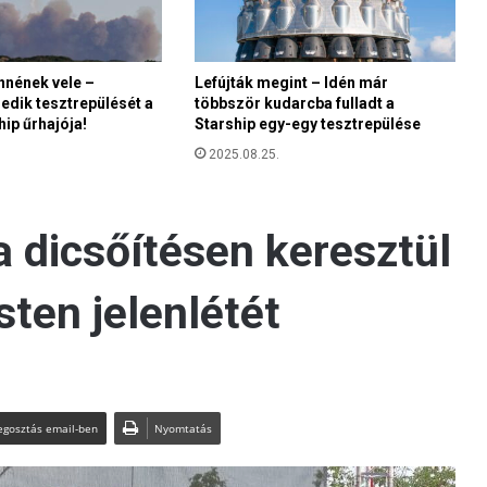
nnének vele –
Lefújták megint – Idén már
izedik tesztrepülését a
többször kudarcba fulladt a
ip űrhajója!
Starship egy-egy tesztrepülése
2025.08.25.