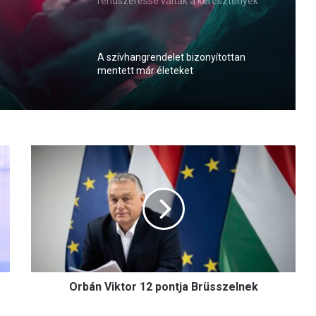
rendszeressé váltak a keresztények
elleni agresszív megnyilvánulások
A szívhangrendelet bizonyítottan
mentett már életeket
már
O
r
b
á
n
V
i
k
t
Orbán Viktor 12 pontja Brüsszelnek
o
r
1