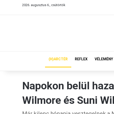
2026. augusztus 6., csütörtök
(H)ARCTÉR
REFLEX
VÉLEMÉNY
Napokon belül haza
Wilmore és Suni Wi
Már kilenc hónapja vesztegelnek a