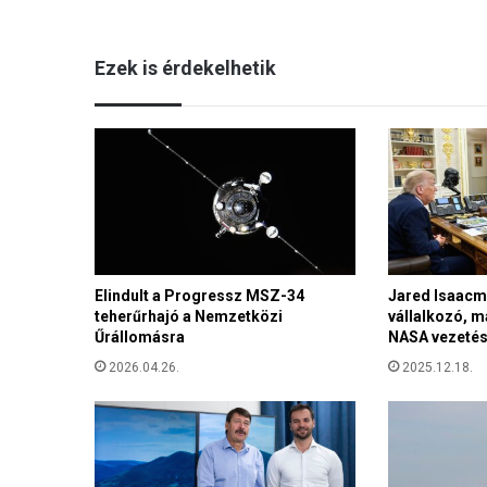
á
n
Ezek is érdekelhetik
:
1
8
4
8
ö
r
ö
k
s
Elindult a Progressz MSZ-34
Jared Isaacm
é
teherűrhajó a Nemzetközi
vállalkozó, m
g
Űrállomásra
NASA vezetés
e
a
2026.04.26.
2025.12.18.
b
e
n
n
ü