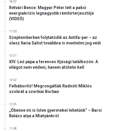
18:07
Rétvári Bence: Magyar Péter lett a paksi
energiakrízis legnagyobb rémhírterjesztője
(VIDEÓ)
17:00
Szeptemberben folytatódik az Antifa-per – az
olasz Ilaria Salist továbbra is mentelmi jog védi
15:31
XIV. Leó pápa a ferences ifjúsági találkozón: A
világot nem védeni, hanem átölelni kell
14:02
Felháborító! Megrongálták Radnóti Miklós
szobrát a szerbiai Borban
12:35
„Őbenne mi is Isten gyermekei lehetünk” – Barsi
Balázs atya a Miatyánkról
11:08