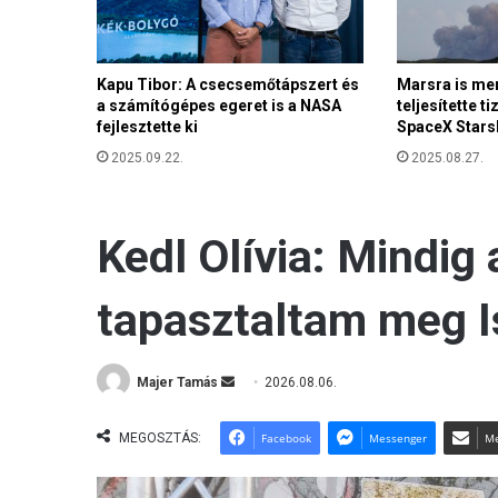
n
k
é
Kapu Tibor: A csecsemőtápszert és
Marsra is me
l
a számítógépes egeret is a NASA
teljesítette t
ő
fejlesztette ki
SpaceX Starsh
h
a
2025.09.22.
2025.08.27.
z
a
s
z
e
r
e
t
e
t