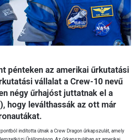
int pénteken az amerikai űrkutatási
kutatási vállalat a Crew-10 nevű
n négy űrhajóst juttatnak el a
, hogy leválthassák az ott már
ronautákat.
zpontból indította útnak a Crew Dragon űrkapszulát, amely
 Nemzetközi Űrállomáson. Az űrkapszulában az amerikai