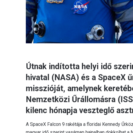
Útnak indította helyi idő szer
hivatal (NASA) és a SpaceX űr
misszióját, amelynek keretébe
Nemzetközi Űrállomásra (ISS)
kilenc hónapja veszteglő aszt
A SpaceX Falcon 9 rakétája a floridai Kennedy Űrkö
magyar idő szerint vasárnap hajnalban dokkolhat a