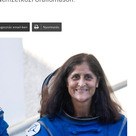
gosztás email-ben
Nyomtatás