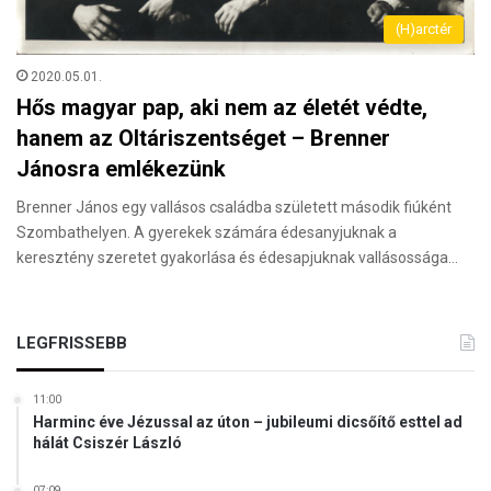
(H)arctér
2020.05.01.
Hős magyar pap, aki nem az életét védte,
hanem az Oltáriszentséget – Brenner
Jánosra emlékezünk
Brenner János egy vallásos családba született második fiúként
Szombathelyen. A gyerekek számára édesanyjuknak a
keresztény szeretet gyakorlása és édesapjuknak vallásossága…
LEGFRISSEBB
11:00
Harminc éve Jézussal az úton – jubileumi dicsőítő esttel ad
hálát Csiszér László
07:09