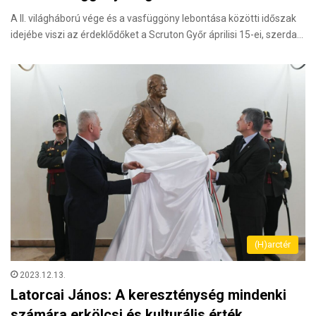
A II. világháború vége és a vasfüggöny lebontása közötti időszak
idejébe viszi az érdeklődőket a Scruton Győr áprilisi 15-ei, szerda…
(H)arctér
2023.12.13.
Latorcai János: A kereszténység mindenki
számára erkölcsi és kulturális érték