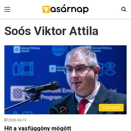
Menü
K
Soós Viktor Attila
Szabadidő
2026.04.13.
Hit a vasfüggöny mögött