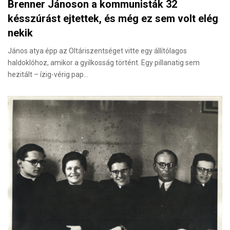
Brenner Jánoson a kommunisták 32
késszúrást ejtettek, és még ez sem volt elég
nekik
János atya épp az Oltáriszentséget vitte egy állítólagos
haldoklóhoz, amikor a gyilkosság történt. Egy pillanatig sem
hezitált – ízig-vérig pap…