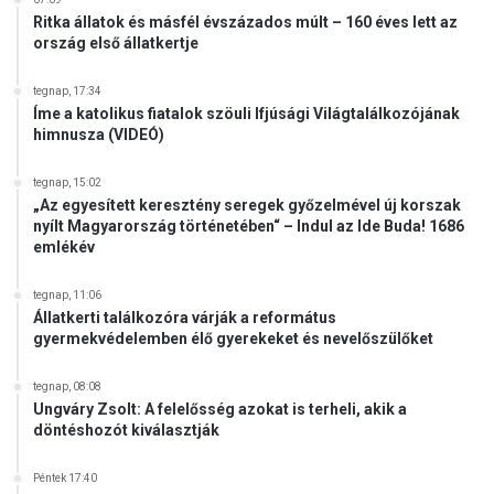
Ritka állatok és másfél évszázados múlt – 160 éves lett az
ország első állatkertje
tegnap, 17:34
Íme a katolikus fiatalok szöuli Ifjúsági Világtalálkozójának
himnusza (VIDEÓ)
tegnap, 15:02
„Az egyesített keresztény seregek győzelmével új korszak
nyílt Magyarország történetében“ – Indul az Ide Buda! 1686
emlékév
tegnap, 11:06
Állatkerti találkozóra várják a református
gyermekvédelemben élő gyerekeket és nevelőszülőket
tegnap, 08:08
Ungváry Zsolt: A felelősség azokat is terheli, akik a
döntéshozót kiválasztják
Péntek 17:40