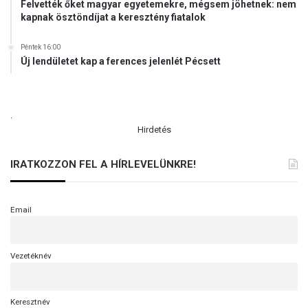
Felvették őket magyar egyetemekre, mégsem jöhetnek: nem
kapnak ösztöndíjat a keresztény fiatalok
Péntek 16:00
Új lendületet kap a ferences jelenlét Pécsett
.
Hirdetés
IRATKOZZON FEL A HÍRLEVELÜNKRE!
Email
Vezetéknév
Keresztnév