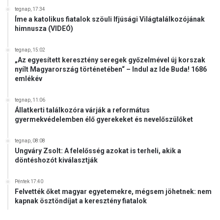
tegnap, 17:34
Íme a katolikus fiatalok szöuli Ifjúsági Világtalálkozójának
himnusza (VIDEÓ)
tegnap, 15:02
„Az egyesített keresztény seregek győzelmével új korszak
nyílt Magyarország történetében“ – Indul az Ide Buda! 1686
emlékév
tegnap, 11:06
Állatkerti találkozóra várják a református
gyermekvédelemben élő gyerekeket és nevelőszülőket
tegnap, 08:08
Ungváry Zsolt: A felelősség azokat is terheli, akik a
döntéshozót kiválasztják
Péntek 17:40
Felvették őket magyar egyetemekre, mégsem jöhetnek: nem
kapnak ösztöndíjat a keresztény fiatalok