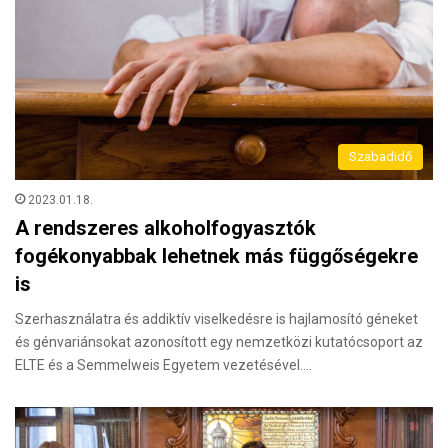
Szabadidő
2023.01.18.
A rendszeres alkoholfogyasztók
fogékonyabbak lehetnek más függőségekre
is
Szerhasználatra és addiktív viselkedésre is hajlamosító géneket
és génvariánsokat azonosított egy nemzetközi kutatócsoport az
ELTE és a Semmelweis Egyetem vezetésével.…