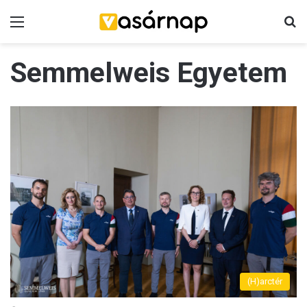
Menü
K
Semmelweis Egyetem
(H)arctér