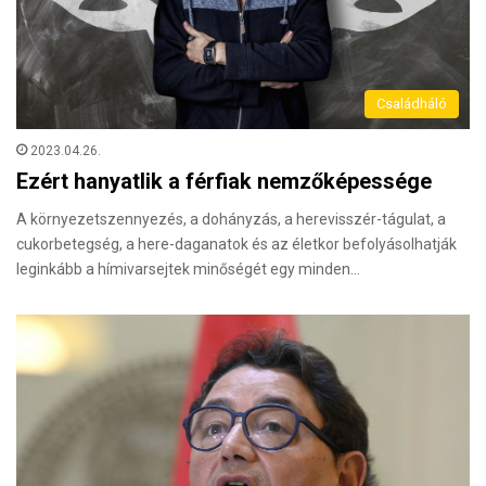
Családháló
2023.04.26.
Ezért hanyatlik a férfiak nemzőképessége
A környezetszennyezés, a dohányzás, a herevisszér-tágulat, a
cukorbetegség, a here-daganatok és az életkor befolyásolhatják
leginkább a hímivarsejtek minőségét egy minden…