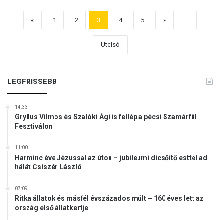
«
1
2
3
4
5
»
...
Utolsó
LEGFRISSEBB
14:33
Gryllus Vilmos és Szalóki Ági is fellép a pécsi Szamárfül
Fesztiválon
11:00
Harminc éve Jézussal az úton – jubileumi dicsőítő esttel ad
hálát Csiszér László
07:09
Ritka állatok és másfél évszázados múlt – 160 éves lett az
ország első állatkertje