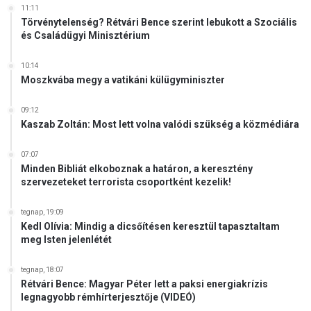
11:11
Törvénytelenség? Rétvári Bence szerint lebukott a Szociális
és Családügyi Minisztérium
10:14
Moszkvába megy a vatikáni külügyminiszter
09:12
Kaszab Zoltán: Most lett volna valódi szükség a közmédiára
07:07
Minden Bibliát elkoboznak a határon, a keresztény
szervezeteket terrorista csoportként kezelik!
tegnap, 19:09
Kedl Olívia: Mindig a dicsőítésen keresztül tapasztaltam
meg Isten jelenlétét
tegnap, 18:07
Rétvári Bence: Magyar Péter lett a paksi energiakrízis
legnagyobb rémhírterjesztője (VIDEÓ)