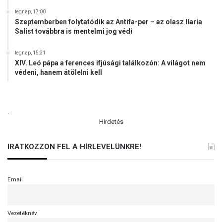
tegnap, 17:00
Szeptemberben folytatódik az Antifa-per – az olasz Ilaria
Salist továbbra is mentelmi jog védi
tegnap, 15:31
XIV. Leó pápa a ferences ifjúsági találkozón: A világot nem
védeni, hanem átölelni kell
.
Hirdetés
IRATKOZZON FEL A HÍRLEVELÜNKRE!
Email
Vezetéknév