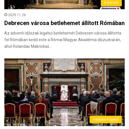
(H)arctér
2025.11.26.
Debrecen városa betlehemet állított Rómában
Az adventi időszak legelső betlehemét Debrecen városa állította
fel Rómában kedd este a Római Magyar Akadémia díszudvarán,
ahol Rolandas Makrickas…
Vatikáni Figyelő