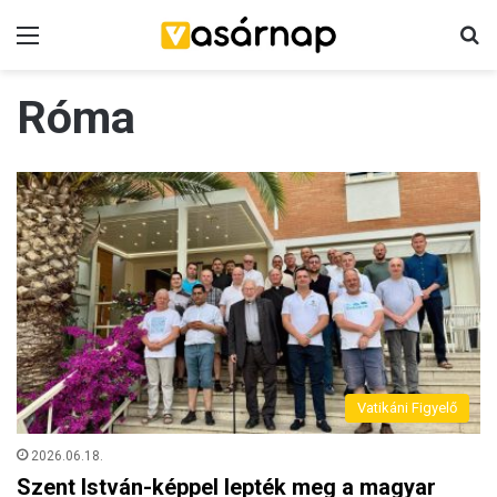
Menü
K
Róma
Vatikáni Figyelő
2026.06.18.
Szent István-képpel lepték meg a magyar