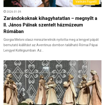
Vatikáni Figyelő
2026.01.09.
Zarándokoknak kihagyhatatlan – megnyílt a
II. János Pálnak szentelt házmúzeum
Rómában
Giorgia Meloni olasz miniszterelnök nyitotta meg a lengyel pápát
bemutató kiállítást az Aventinus dombon található Római Pápai
Lengyel Kollégiumban. Az…