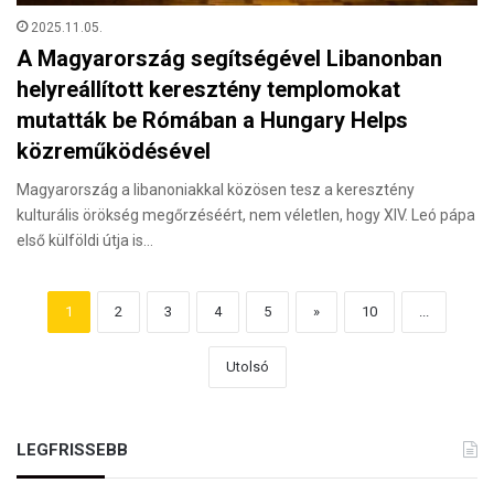
2025.11.05.
A Magyarország segítségével Libanonban
helyreállított keresztény templomokat
mutatták be Rómában a Hungary Helps
közreműködésével
Magyarország a libanoniakkal közösen tesz a keresztény
kulturális örökség megőrzéséért, nem véletlen, hogy XIV. Leó pápa
első külföldi útja is…
1
2
3
4
5
»
10
...
Utolsó
LEGFRISSEBB