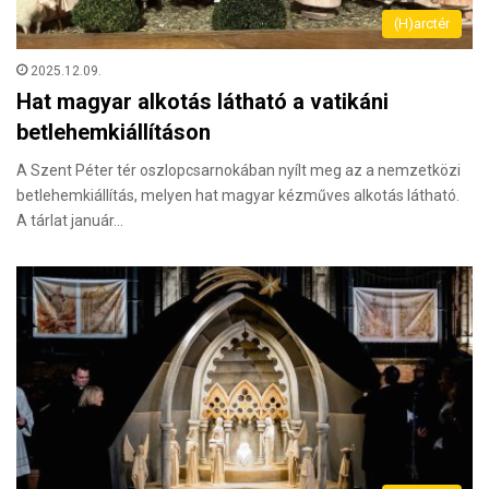
(H)arctér
2025.12.09.
Hat magyar alkotás látható a vatikáni
betlehemkiállításon
A Szent Péter tér oszlopcsarnokában nyílt meg az a nemzetközi
betlehemkiállítás, melyen hat magyar kézműves alkotás látható.
A tárlat január…