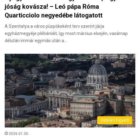
jóság kovásza! – Leó pápa Róma
Quarticciolo negyedébe látogatott
A Szentatya a város püspökeként terv szerint járja
egyházmegyéje plébániáit, így most március elsején, vasárnap
délután immár egymás után a…
Vatikáni Figyelő
2026.01.30.