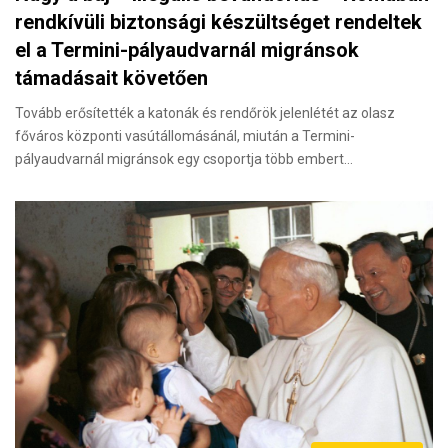
rendkívüli biztonsági készültséget rendeltek
el a Termini-pályaudvarnál migránsok
támadásait követően
Tovább erősítették a katonák és rendőrök jelenlétét az olasz
főváros központi vasútállomásánál, miután a Termini-
pályaudvarnál migránsok egy csoportja több embert…