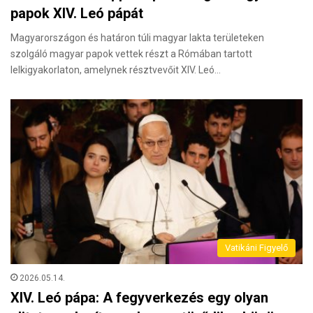
papok XIV. Leó pápát
Magyarországon és határon túli magyar lakta területeken
szolgáló magyar papok vettek részt a Rómában tartott
lelkigyakorlaton, amelynek résztvevőit XIV. Leó…
Vatikáni Figyelő
2026.05.14.
XIV. Leó pápa: A fegyverkezés egy olyan