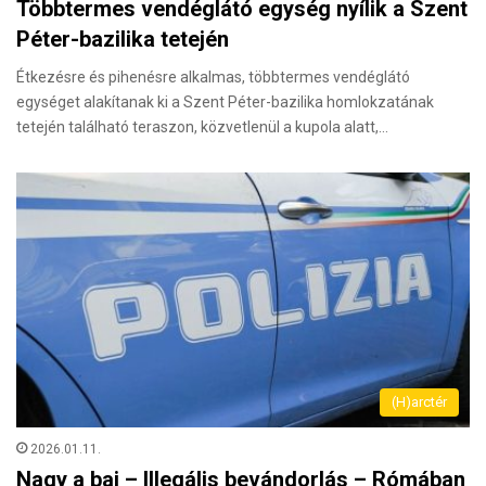
Többtermes vendéglátó egység nyílik a Szent
Péter-bazilika tetején
Étkezésre és pihenésre alkalmas, többtermes vendéglátó
egységet alakítanak ki a Szent Péter-bazilika homlokzatának
tetején található teraszon, közvetlenül a kupola alatt,…
(H)arctér
2026.01.11.
Nagy a baj – Illegális bevándorlás – Rómában