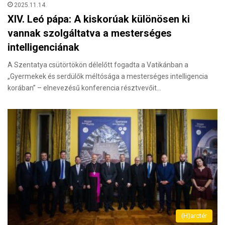
2025.11.14.
XIV. Leó pápa: A kiskorúak különösen ki
vannak szolgáltatva a mesterséges
intelligenciának
A Szentatya csütörtökön délelőtt fogadta a Vatikánban a
„Gyermekek és serdülők méltósága a mesterséges intelligencia
korában” – elnevezésű konferencia résztvevőit…
(H)arctér