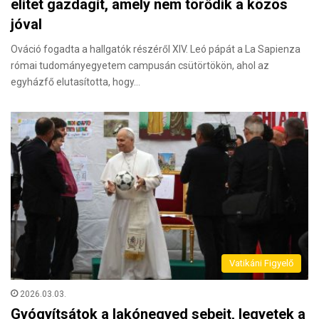
elitet gazdagít, amely nem törődik a közös
jóval
Ováció fogadta a hallgatók részéről XIV. Leó pápát a La Sapienza
római tudományegyetem campusán csütörtökön, ahol az
egyházfő elutasította, hogy…
Vatikáni Figyelő
2026.03.03.
Gyógyítsátok a lakónegyed sebeit, legyetek a