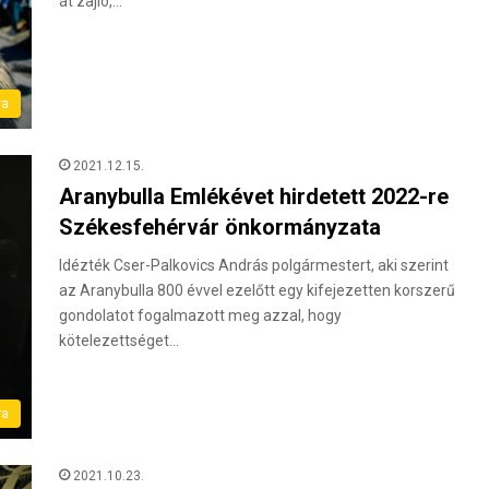
át zajló,…
ra
2021.12.15.
Aranybulla Emlékévet hirdetett 2022-re
Székesfehérvár önkormányzata
Idézték Cser-Palkovics András polgármestert, aki szerint
az Aranybulla 800 évvel ezelőtt egy kifejezetten korszerű
gondolatot fogalmazott meg azzal, hogy
kötelezettséget…
ra
2021.10.23.