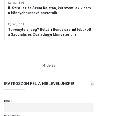
tegnap, 13:04
II. Szixtusz és Szent Kajetán, két szent, akik nem
a könnyebb utat választották
tegnap, 11:11
Törvénytelenség? Rétvári Bence szerint lebukott
a Szociális és Családügyi Minisztérium
.
Hirdetés
IRATKOZZON FEL A HÍRLEVELÜNKRE!
Email