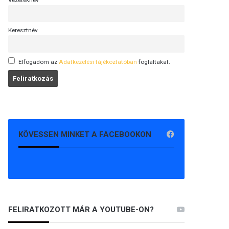
Vezetéknév
Keresztnév
Elfogadom az
Adatkezelési tájékoztatóban
foglaltakat.
KÖVESSEN MINKET A FACEBOOKON
FELIRATKOZOTT MÁR A YOUTUBE-ON?