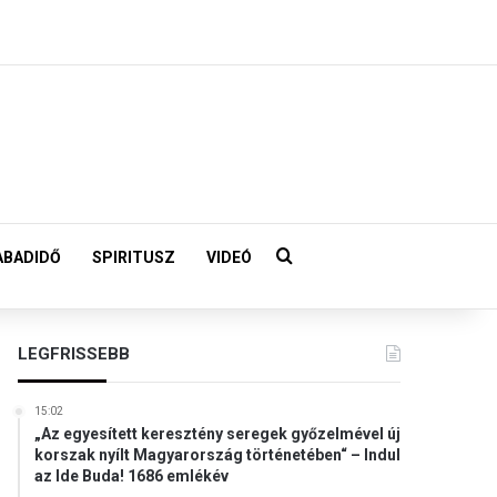
Keresés:
ABADIDŐ
SPIRITUSZ
VIDEÓ
LEGFRISSEBB
15:02
„Az egyesített keresztény seregek győzelmével új
korszak nyílt Magyarország történetében“ – Indul
az Ide Buda! 1686 emlékév