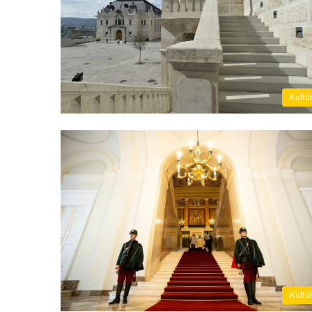
Kultú
Kultú