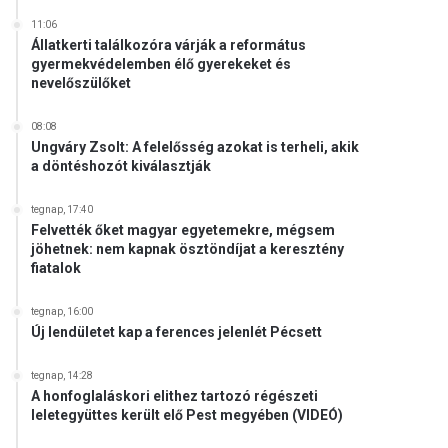
11:06
Állatkerti találkozóra várják a református
gyermekvédelemben élő gyerekeket és
nevelőszülőket
08:08
Ungváry Zsolt: A felelősség azokat is terheli, akik
a döntéshozót kiválasztják
tegnap, 17:40
Felvették őket magyar egyetemekre, mégsem
jöhetnek: nem kapnak ösztöndíjat a keresztény
fiatalok
tegnap, 16:00
Új lendületet kap a ferences jelenlét Pécsett
tegnap, 14:28
A honfoglaláskori elithez tartozó régészeti
leletegyüttes került elő Pest megyében (VIDEÓ)