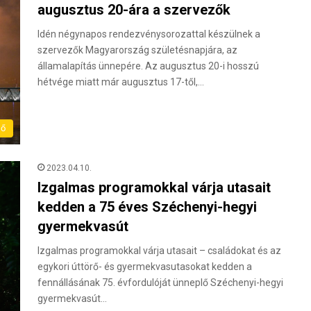
augusztus 20-ára a szervezők
Idén négynapos rendezvénysorozattal készülnek a
szervezők Magyarország születésnapjára, az
államalapítás ünnepére. Az augusztus 20-i hosszú
hétvége miatt már augusztus 17-től,…
dő
2023.04.10.
Izgalmas programokkal várja utasait
kedden a 75 éves Széchenyi-hegyi
gyermekvasút
Izgalmas programokkal várja utasait – családokat és az
egykori úttörő- és gyermekvasutasokat kedden a
fennállásának 75. évfordulóját ünneplő Széchenyi-hegyi
gyermekvasút…