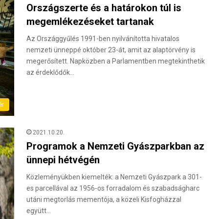
Országszerte és a határokon túl is
megemlékezéseket tartanak
Az Országgyűlés 1991-ben nyilvánította hivatalos
nemzeti ünneppé október 23-át, amit az alaptörvény is
megerősített. Napközben a Parlamentben megtekinthetik
az érdeklődők…
ér
2021.10.20.
Programok a Nemzeti Gyászparkban az
ünnepi hétvégén
Közleményükben kiemelték: a Nemzeti Gyászpark a 301-
es parcellával az 1956-os forradalom és szabadságharc
utáni megtorlás mementója, a közeli Kisfogházzal
együtt…