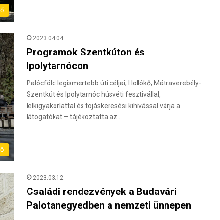
dő
2023.04.04.
Programok Szentkúton és
Ipolytarnócon
Palócföld legismertebb úti céljai, Hollókő, Mátraverebély-
Szentkút és Ipolytarnóc húsvéti fesztivállal,
lelkigyakorlattal és tojáskeresési kihívással várja a
látogatókat – tájékoztatta az…
dő
2023.03.12.
Családi rendezvények a Budavári
Palotanegyedben a nemzeti ünnepen