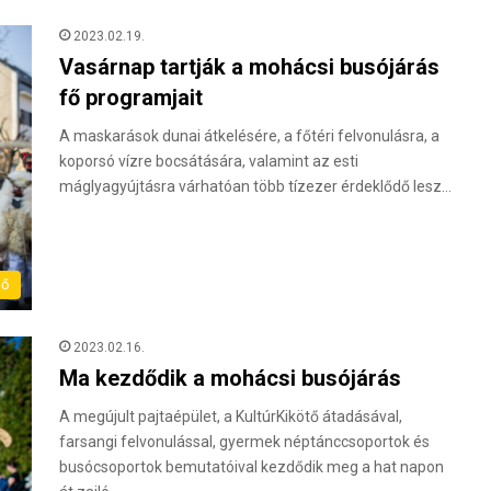
2023.02.19.
Vasárnap tartják a mohácsi busójárás
fő programjait
A maskarások dunai átkelésére, a főtéri felvonulásra, a
koporsó vízre bocsátására, valamint az esti
máglyagyújtásra várhatóan több tízezer érdeklődő lesz…
dő
2023.02.16.
Ma kezdődik a mohácsi busójárás
A megújult pajtaépület, a KultúrKikötő átadásával,
farsangi felvonulással, gyermek néptánccsoportok és
busócsoportok bemutatóival kezdődik meg a hat napon