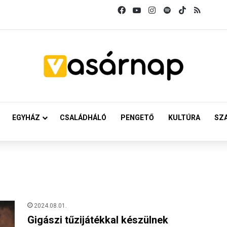
Facebook
YouTube
Instagram
Spotify
TikTok
RSS
EGYHÁZ
CSALÁDHÁLÓ
PENGETŐ
KULTÚRA
SZ
2024.08.01.
Gigászi tűzijátékkal készülnek