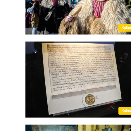
Kultú
Kultú