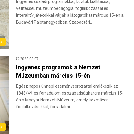
Ingyenes családi programokkal, köztük kiállítással,
vetítéssel, múzeumpedagógiai foglalkozással és
interaktív játékokkal várják a látogatókat március 15-én a
Budavári Palotanegyedben. Szabadtéri…
ra
2023.03.07.
Ingyenes programok a Nemzeti
Múzeumban március 15-én
Egész napos ünnepi eseménysorozattal emlékezik az
1848/49-es forradalom és szabadságharcra március 15-
én a Magyar Nemzeti Múzeum, amely kézműves
foglalkozásokkal, forradalmi…
ra