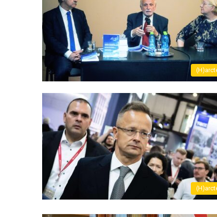
(H)arct
(H)arct