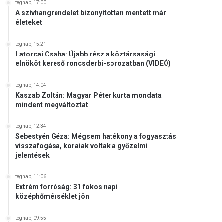
tegnap, 17:00
A szívhangrendelet bizonyítottan mentett már
életeket
tegnap, 15:21
Latorcai Csaba: Újabb rész a köztársasági
elnököt kereső roncsderbi-sorozatban (VIDEÓ)
tegnap, 14:04
Kaszab Zoltán: Magyar Péter kurta mondata
mindent megváltoztat
tegnap, 12:34
Sebestyén Géza: Mégsem hatékony a fogyasztás
visszafogása, koraiak voltak a győzelmi
jelentések
tegnap, 11:06
Extrém forróság: 31 fokos napi
középhőmérséklet jön
tegnap, 09:55