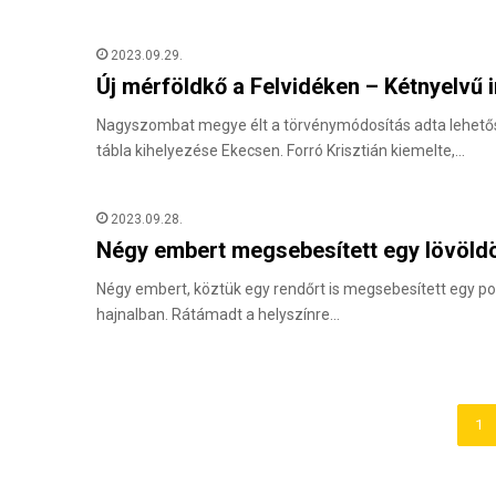
2023.09.29.
Új mérföldkő a Felvidéken – Kétnyelvű i
Nagyszombat megye élt a törvénymódosítás adta lehetősé
tábla kihelyezése Ekecsen. Forró Krisztián kiemelte,…
2023.09.28.
Négy embert megsebesített egy lövöldö
Négy embert, köztük egy rendőrt is megsebesített egy po
hajnalban. Rátámadt a helyszínre…
1