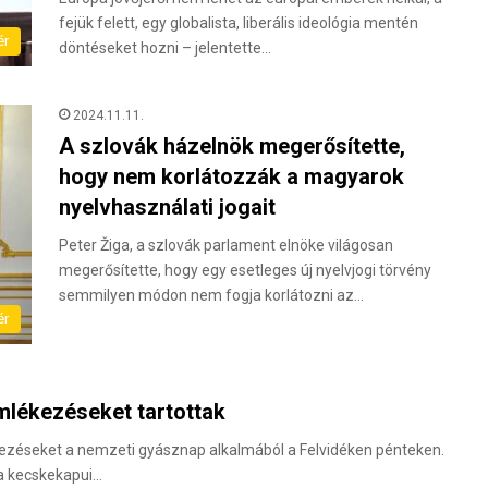
fejük felett, egy globalista, liberális ideológia mentén
ér
döntéseket hozni – jelentette…
2024.11.11.
A szlovák házelnök megerősítette,
hogy nem korlátozzák a magyarok
nyelvhasználati jogait
Peter Žiga, a szlovák parlament elnöke világosan
megerősítette, hogy egy esetleges új nyelvjogi törvény
semmilyen módon nem fogja korlátozni az…
ér
lékezéseket tartottak
kezéseket a nemzeti gyásznap alkalmából a Felvidéken pénteken.
a kecskekapui…