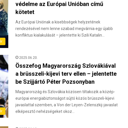
védelme az Európai Unióban című
kötetet
Az Európai Uniónak a kisebbségek helyzetének
rendezésével nem lenne szabad megvárnia egy újabb
konfliktus kialakulását – jelentette ki Szili Katalin…
ér
2025.06.20.
Összefog Magyarország Szlovákiával
a brüsszeli-kijevi terv ellen – jelentette
be Szijjártó Péter Pozsonyban
Magyarország és Szlovákia közösen tiltakozik a közép-
európai energiabiztonságot sújtó közös brüsszeli-kijevi
javaslattal szemben, a Von der Leyen-Zelenszkij-javaslat
ér
elképesztő nehézségeket okoz…