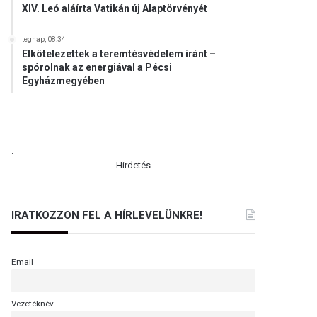
XIV. Leó aláírta Vatikán új Alaptörvényét
tegnap, 08:34
Elkötelezettek a teremtésvédelem iránt –
spórolnak az energiával a Pécsi
Egyházmegyében
.
Hirdetés
IRATKOZZON FEL A HÍRLEVELÜNKRE!
Email
Vezetéknév