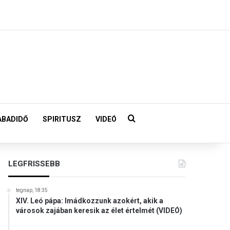
Keresés:
ABADIDŐ
SPIRITUSZ
VIDEÓ
LEGFRISSEBB
tegnap, 18:35
XIV. Leó pápa: Imádkozzunk azokért, akik a
városok zajában keresik az élet értelmét (VIDEÓ)