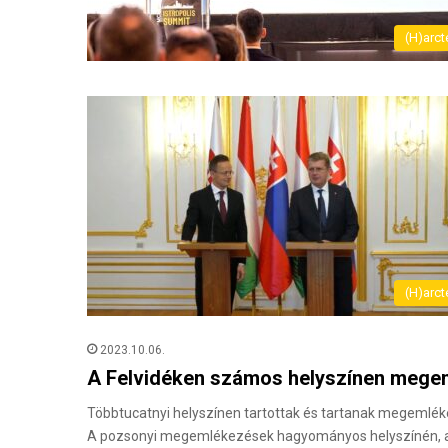
(H)arct
(H)arct
2023.10.06.
A Felvidéken számos helyszínen megem
Többtucatnyi helyszínen tartottak és tartanak megemlé
A pozsonyi megemlékezések hagyományos helyszínén, 