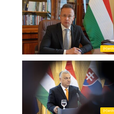
(H)arct
(H)arct