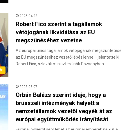
2025.04.28.
Robert Fico szerint a tagállamok
vétójogának likvidálása az EU
megszűnéséhez vezetne
Az európai uniós tagállamok vétójogának megszüntetése
az EU megszűnéséhez vezető lépés lenne – jelentette ki
Robert Fico, szlovák miniszterelnök Pozsonyban…
ér
2025.03.07.
Orbán Balázs szerint ideje, hogy a
brüsszeli intézmények helyett a
nemzetállamok vezetői vegyék át az
európai együttműködés irányítását
Európa jövőjéről nem lehet az európai emberek nélkül, a