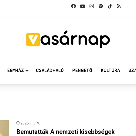
Facebook
YouTube
Instagram
Spotify
TikTok
RSS
EGYHÁZ
CSALÁDHÁLÓ
PENGETŐ
KULTÚRA
SZ
2025.11.19.
Bemutatták A nemzeti kisebbségek