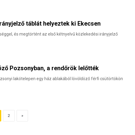
rányjelző táblát helyeztek ki Ekecsen
ggel, és megtörtént az első kétnyelvű közlekedési irányjelző
ző Pozsonyban, a rendőrök lelőtték
zsonyi lakótelepen egy ház ablakából lövöldöző férfi csütörtökön
2
»