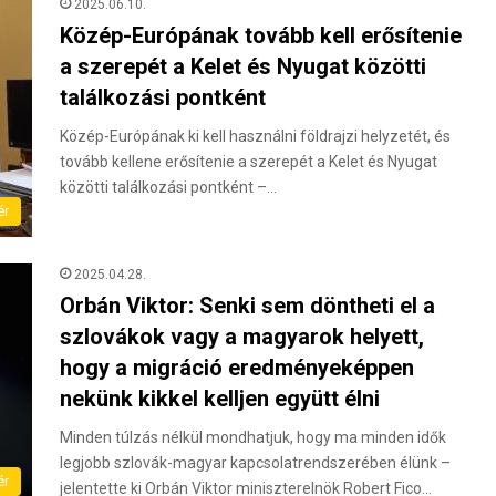
2025.06.10.
Közép-Európának tovább kell erősítenie
a szerepét a Kelet és Nyugat közötti
találkozási pontként
Közép-Európának ki kell használni földrajzi helyzetét, és
tovább kellene erősítenie a szerepét a Kelet és Nyugat
közötti találkozási pontként –…
ér
2025.04.28.
Orbán Viktor: Senki sem döntheti el a
szlovákok vagy a magyarok helyett,
hogy a migráció eredményeképpen
nekünk kikkel kelljen együtt élni
Minden túlzás nélkül mondhatjuk, hogy ma minden idők
legjobb szlovák-magyar kapcsolatrendszerében élünk –
ér
jelentette ki Orbán Viktor miniszterelnök Robert Fico…