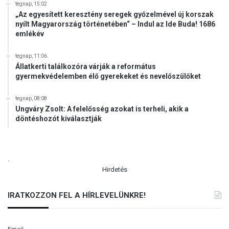
tegnap, 15:02
„Az egyesített keresztény seregek győzelmével új korszak
nyílt Magyarország történetében“ – Indul az Ide Buda! 1686
emlékév
tegnap, 11:06
Állatkerti találkozóra várják a református
gyermekvédelemben élő gyerekeket és nevelőszülőket
tegnap, 08:08
Ungváry Zsolt: A felelősség azokat is terheli, akik a
döntéshozót kiválasztják
.
Hirdetés
IRATKOZZON FEL A HÍRLEVELÜNKRE!