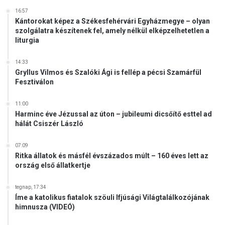
16:57
Kántorokat képez a Székesfehérvári Egyházmegye – olyan
szolgálatra készítenek fel, amely nélkül elképzelhetetlen a
liturgia
14:33
Gryllus Vilmos és Szalóki Ági is fellép a pécsi Szamárfül
Fesztiválon
11:00
Harminc éve Jézussal az úton – jubileumi dicsőítő esttel ad
hálát Csiszér László
07:09
Ritka állatok és másfél évszázados múlt – 160 éves lett az
ország első állatkertje
tegnap, 17:34
Íme a katolikus fiatalok szöuli Ifjúsági Világtalálkozójának
himnusza (VIDEÓ)