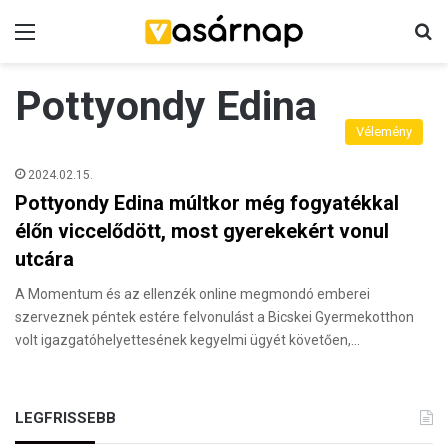
Menü
K
Pottyondy Edina
Vélemény
2024.02.15.
Pottyondy Edina múltkor még fogyatékkal
élőn viccelődött, most gyerekekért vonul
utcára
A Momentum és az ellenzék online megmondó emberei
szerveznek péntek estére felvonulást a Bicskei Gyermekotthon
volt igazgatóhelyettesének kegyelmi ügyét követően,…
LEGFRISSEBB