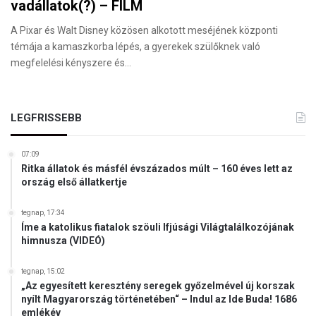
vadállatok(?) – FILM
A Pixar és Walt Disney közösen alkotott meséjének központi
témája a kamaszkorba lépés, a gyerekek szülőknek való
megfelelési kényszere és…
LEGFRISSEBB
07:09
Ritka állatok és másfél évszázados múlt – 160 éves lett az
ország első állatkertje
tegnap, 17:34
Íme a katolikus fiatalok szöuli Ifjúsági Világtalálkozójának
himnusza (VIDEÓ)
tegnap, 15:02
„Az egyesített keresztény seregek győzelmével új korszak
nyílt Magyarország történetében“ – Indul az Ide Buda! 1686
emlékév