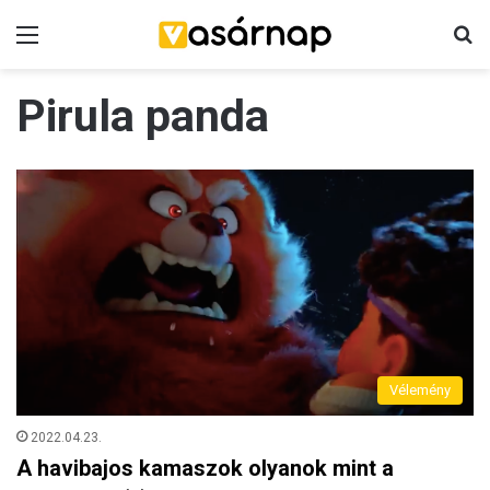
Menü
K
Pirula panda
Vélemény
2022.04.23.
A havibajos kamaszok olyanok mint a