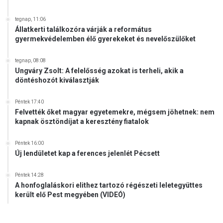
tegnap, 11:06
Állatkerti találkozóra várják a református
gyermekvédelemben élő gyerekeket és nevelőszülőket
tegnap, 08:08
Ungváry Zsolt: A felelősség azokat is terheli, akik a
döntéshozót kiválasztják
Péntek 17:40
Felvették őket magyar egyetemekre, mégsem jöhetnek: nem
kapnak ösztöndíjat a keresztény fiatalok
Péntek 16:00
Új lendületet kap a ferences jelenlét Pécsett
Péntek 14:28
A honfoglaláskori elithez tartozó régészeti leletegyüttes
került elő Pest megyében (VIDEÓ)