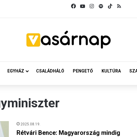
Facebook
YouTube
Instagram
Spotify
TikTok
RSS
EGYHÁZ
CSALÁDHÁLÓ
PENGETŐ
KULTÚRA
SZ
gyminiszter
2025.08.19.
Rétvári Bence: Magyarország mindig