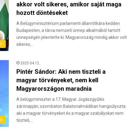
akkor volt sikeres, amikor saját maga
hozott döntéseket
A Belügyminisztérium parlamenti államtitkára kedden
Budapesten, a tárca nemzeti ünnep alkalmából tartott
ünnepségén jelentette ki: Magyarország mindig akkor volt
ér
sikeres,…
2025.04.12.
Pintér Sándor: Aki nem tiszteli a
magyar törvényeket, nem kell
Magyarországon maradnia
A belügyminiszter a 17. Magyar Jogászgyűlés
zárónapján, szombaton Balatonalmádiban hangsúlyozta:
aki a magyar törvényeket és a magyar szabályokat nem
ér
tiszteli,…