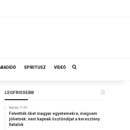
Keresés:
ABADIDŐ
SPIRITUSZ
VIDEÓ
LEGFRISSEBB
tegnap, 17:40
Felvették őket magyar egyetemekre, mégsem
jöhetnek: nem kapnak ösztöndíjat a keresztény
fiatalok