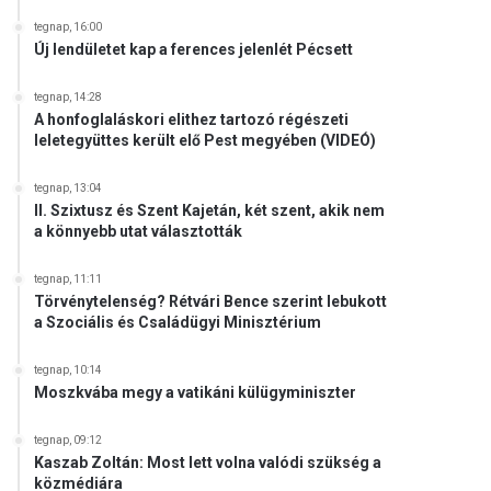
tegnap, 16:00
Új lendületet kap a ferences jelenlét Pécsett
tegnap, 14:28
A honfoglaláskori elithez tartozó régészeti
leletegyüttes került elő Pest megyében (VIDEÓ)
tegnap, 13:04
II. Szixtusz és Szent Kajetán, két szent, akik nem
a könnyebb utat választották
tegnap, 11:11
Törvénytelenség? Rétvári Bence szerint lebukott
a Szociális és Családügyi Minisztérium
tegnap, 10:14
Moszkvába megy a vatikáni külügyminiszter
tegnap, 09:12
Kaszab Zoltán: Most lett volna valódi szükség a
közmédiára