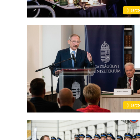
(H)arct
(H)arct