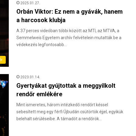
2025.01.27.
Orbán Viktor: Ez nem a gyávák, hanem
a harcosok klubja
A 37 perces videóban többi között az MTI, az MTVA, a
Semmelweis Egyetem archív felvételein mutatták be a
védekezés legfontosabb…
ér
2023.01.14.
Gyertyákat gyújtottak a meggyilkolt
rendőr emlékére
Mint ismeretes, három intézkedő rendőrt késsel
sebesített meg egy férfi Újbudán csütörtök éjjel, egyikük
belehalt sérüléseibe. A támadót a rendőrök…