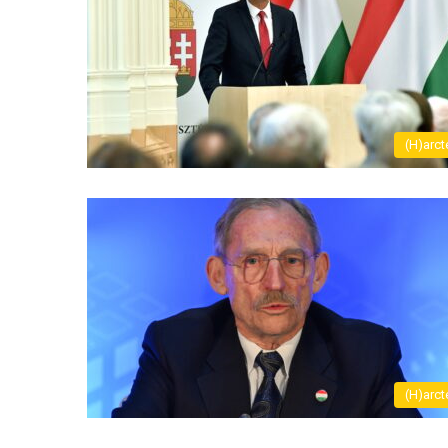
(H)arct
(H)arct