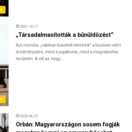
ér
2021.10.11.
„Társadalmasították a bűnüldözést”
Azt mondta, „valóban büszkék lehetünk” a közösen elért
eredményekre, mind a jogalkotás, mind a megvalósítás
területén. A cél az, hogy…
ér
2020.06.27.
Orbán: Magyarországon sosem fogják