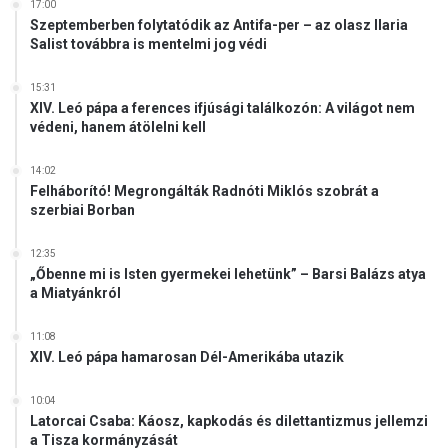
17:00
Szeptemberben folytatódik az Antifa-per – az olasz Ilaria
Salist továbbra is mentelmi jog védi
15:31
XIV. Leó pápa a ferences ifjúsági találkozón: A világot nem
védeni, hanem átölelni kell
14:02
Felháborító! Megrongálták Radnóti Miklós szobrát a
szerbiai Borban
12:35
„Őbenne mi is Isten gyermekei lehetünk” – Barsi Balázs atya
a Miatyánkról
11:08
XIV. Leó pápa hamarosan Dél-Amerikába utazik
10:04
Latorcai Csaba: Káosz, kapkodás és dilettantizmus jellemzi
a Tisza kormányzását