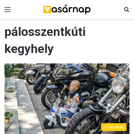
Menü
K
pálosszentkúti
kegyhely
Szabadidő