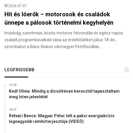
2026.07.07.
Hit és lóerők – motorosok és családok
ünnepe a pálosok történelmi kegyhelyén
Imádság, szentmise, közös motoros felvonulás és egész napos
családi programkavalkád várja az érdeklődőket július 18-án,
szombaton a Bács-Kiskun vármegyei Petőfiszállás…
LEGFRISSEBB
19:09
Kedl Olívia: Mindig a dicsőítésen keresztül tapasztaltam
meg Isten jelenlétét
18:07
Rétvári Bence: Magyar Péter lett a paksi energiakrízis
legnagyobb rémhírterjesztője (VIDEÓ)