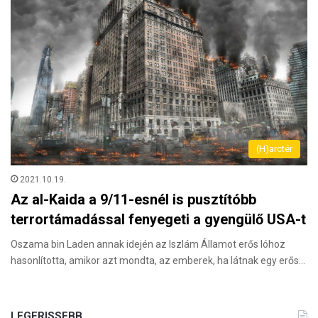
(H)arctér
2021.10.19.
Az al-Kaida a 9/11-esnél is pusztítóbb
terrortámadással fenyegeti a gyengülő USA-t
Oszama bin Laden annak idején az Iszlám Államot erős lóhoz
hasonlította, amikor azt mondta, az emberek, ha látnak egy erős…
LEGFRISSEBB