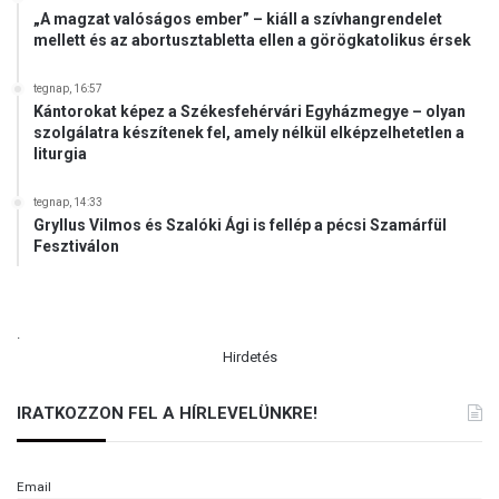
„A magzat valóságos ember” – kiáll a szívhangrendelet
mellett és az abortusztabletta ellen a görögkatolikus érsek
tegnap, 16:57
Kántorokat képez a Székesfehérvári Egyházmegye – olyan
szolgálatra készítenek fel, amely nélkül elképzelhetetlen a
liturgia
tegnap, 14:33
Gryllus Vilmos és Szalóki Ági is fellép a pécsi Szamárfül
Fesztiválon
.
Hirdetés
IRATKOZZON FEL A HÍRLEVELÜNKRE!
Email