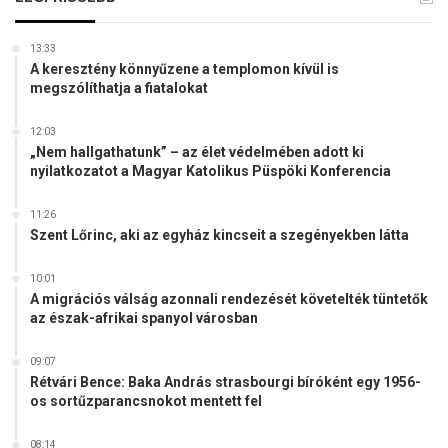
13:33
A keresztény könnyűzene a templomon kívül is
megszólíthatja a fiatalokat
12:03
„Nem hallgathatunk” – az élet védelmében adott ki
nyilatkozatot a Magyar Katolikus Püspöki Konferencia
11:26
Szent Lőrinc, aki az egyház kincseit a szegényekben látta
10:01
A migrációs válság azonnali rendezését követelték tüntetők
az észak-afrikai spanyol városban
09:07
Rétvári Bence: Baka András strasbourgi bíróként egy 1956-
os sortűzparancsnokot mentett fel
08:14