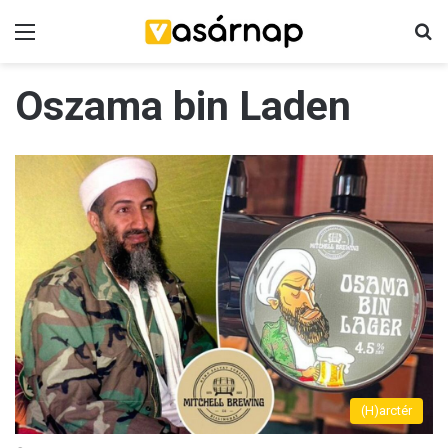
Menü
K
Oszama bin Laden
(H)arctér