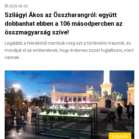
2026.06.02.
Szilágyi Ákos az Összharangról: együtt
dobbanhat ebben a 106 másodpercben az
összmagyarság szíve!
Legalább a feledéstől mentsük meg ezt a történelmi traumát, és
mondjuk el az embereknek, hogy érdemes ezzel foglalkozni, mert
vannak…
(H)arctér