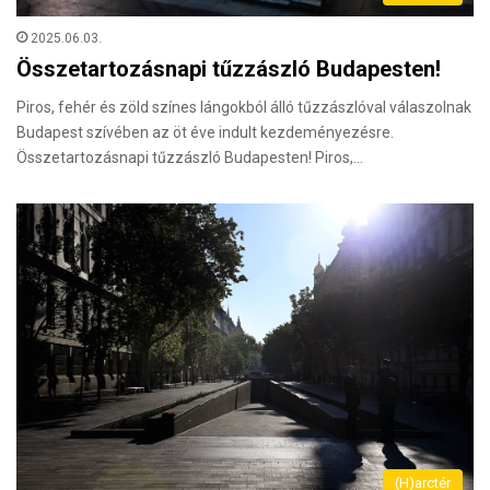
2025.06.03.
Összetartozásnapi tűzzászló Budapesten!
Piros, fehér és zöld színes lángokból álló tűzzászlóval válaszolnak
Budapest szívében az öt éve indult kezdeményezésre.
Összetartozásnapi tűzzászló Budapesten! Piros,…
(H)arctér