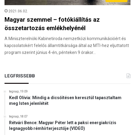
2021.06.02.
Magyar szemmel – fotókiállítás az
összetartozás emlékhelyénél
A Miniszterelnöki Kabinetiroda nemzetközi kommunikációért és
kapcsolatokért felelős államtitkársága által az MTI-hez eljuttatott
program szerint június 4-én, pénteken 9 órakor…
LEGFRISSEBB
tegnap, 19:09
Kedl Olívia: Mindig a dicsőítésen keresztül tapasztaltam
meg Isten jelenlétét
tegnap, 18:07
Rétvári Bence: Magyar Péter lett a paksi energiakrízis
legnagyobb rémhírterjesztője (VIDEÓ)