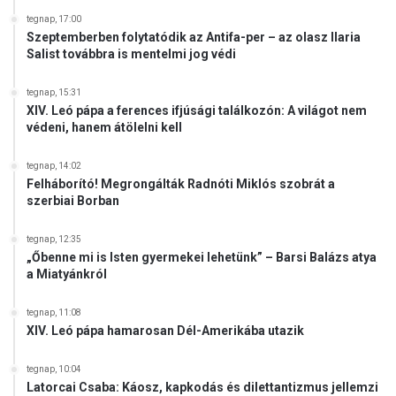
tegnap, 17:00
Szeptemberben folytatódik az Antifa-per – az olasz Ilaria
Salist továbbra is mentelmi jog védi
tegnap, 15:31
XIV. Leó pápa a ferences ifjúsági találkozón: A világot nem
védeni, hanem átölelni kell
tegnap, 14:02
Felháborító! Megrongálták Radnóti Miklós szobrát a
szerbiai Borban
tegnap, 12:35
„Őbenne mi is Isten gyermekei lehetünk” – Barsi Balázs atya
a Miatyánkról
tegnap, 11:08
XIV. Leó pápa hamarosan Dél-Amerikába utazik
tegnap, 10:04
Latorcai Csaba: Káosz, kapkodás és dilettantizmus jellemzi