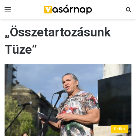
Menü
K
„Összetartozásunk
Tüze”
Reflex