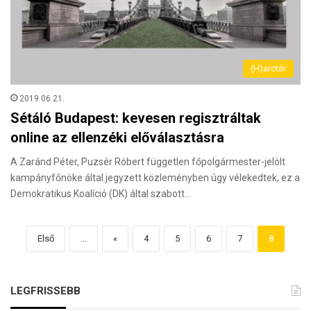
(H)arctér
2019.06.21.
Sétáló Budapest: kevesen regisztráltak
online az ellenzéki előválasztásra
A Zaránd Péter, Puzsér Róbert független főpolgármester-jelölt
kampányfőnöke által jegyzett közleményben úgy vélekedtek, ez a
Demokratikus Koalíció (DK) által szabott…
Első
...
«
4
5
6
7
8
LEGFRISSEBB