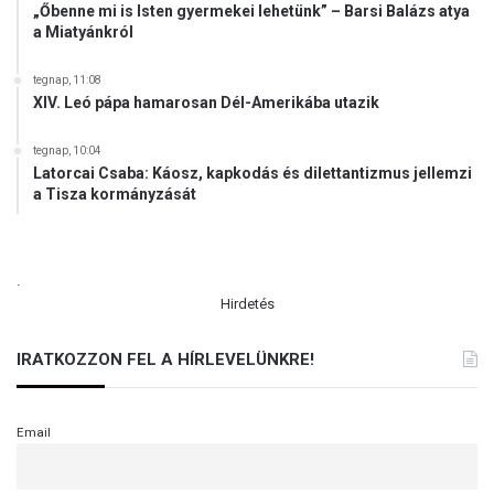
„Őbenne mi is Isten gyermekei lehetünk” – Barsi Balázs atya
a Miatyánkról
tegnap, 11:08
XIV. Leó pápa hamarosan Dél-Amerikába utazik
tegnap, 10:04
Latorcai Csaba: Káosz, kapkodás és dilettantizmus jellemzi
a Tisza kormányzását
.
Hirdetés
IRATKOZZON FEL A HÍRLEVELÜNKRE!
Email