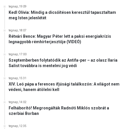
tegnap, 19:09
Kedl Olívia: Mindig a dicsőítésen keresztül tapasztaltam
meg Isten jelenlétét
tegnap, 18:07
Rétvári Bence: Magyar Péter lett a paksi energiakrízis
legnagyobb rémhírterjesztője (VIDEÓ)
tegnap, 17:00
Szeptemberben folytatódik az Antifa-per – az olasz Ilaria
Salist továbbra is mentelmi jog védi
tegnap, 15:31
XIV. Leó pápa a ferences ifjúsági találkozón: A világot nem
védeni, hanem átölelni kell
tegnap, 14:02
Felháborító! Megrongálták Radnóti Miklós szobrát a
szerbiai Borban
tegnap, 12:35