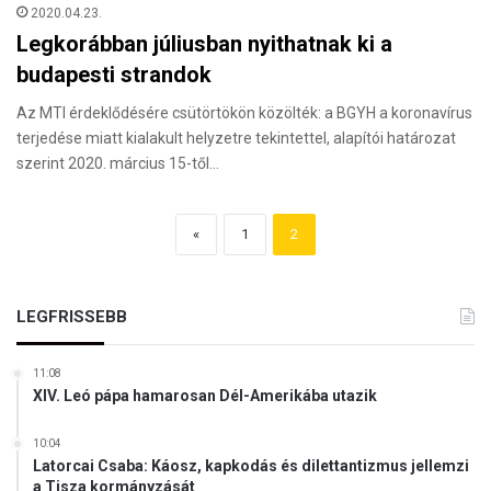
2020.04.23.
Legkorábban júliusban nyithatnak ki a
budapesti strandok
Az MTI érdeklődésére csütörtökön közölték: a BGYH a koronavírus
terjedése miatt kialakult helyzetre tekintettel, alapítói határozat
szerint 2020. március 15-től…
«
1
2
LEGFRISSEBB
11:08
XIV. Leó pápa hamarosan Dél-Amerikába utazik
10:04
Latorcai Csaba: Káosz, kapkodás és dilettantizmus jellemzi
a Tisza kormányzását