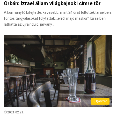
Orbán: Izrael állam világbajnoki címre tör
A kormányfő kifejtette: kevesebb, mint 24 órát töltöttek Izraelben,
fontos tárgyalásokat folytattak, „erről majd máskor”. Izraelben
láthatta az újrainduló, járvány…
(H)arctér
2021.02.21.