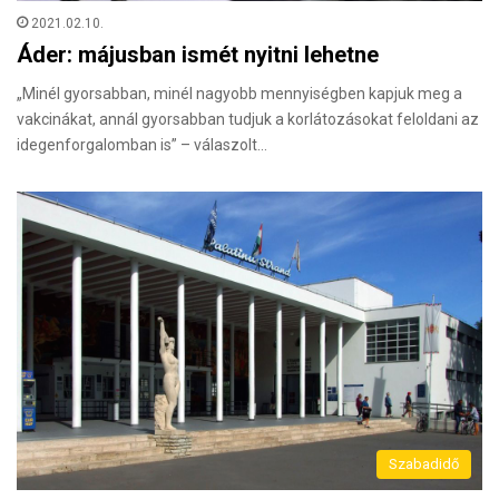
2021.02.10.
Áder: májusban ismét nyitni lehetne
„Minél gyorsabban, minél nagyobb mennyiségben kapjuk meg a
vakcinákat, annál gyorsabban tudjuk a korlátozásokat feloldani az
idegenforgalomban is” – válaszolt…
Szabadidő