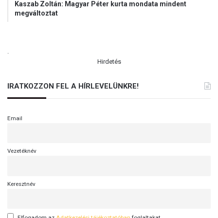
Kaszab Zoltán: Magyar Péter kurta mondata mindent
megváltoztat
.
Hirdetés
IRATKOZZON FEL A HÍRLEVELÜNKRE!
Email
Vezetéknév
Keresztnév
Elfogadom az
Adatkezelési tájékoztatóban
foglaltakat.