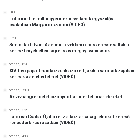
08:43
Több mint félmillió gyermek nevelkedik egyszülős
családban Magyarországon (VIDEÓ)
07:05
Simicskó István: Az elmúlt években rendszeressé váltak a
keresztények elleni agresszív megnyilvánulások
tegnap, 18:35
XIV. Leó pápa: Imádkozzunk azokért, akik a városok zajában
keresik az élet értelmét (VIDEÓ)
tegnap, 17:00
A szívhangrendelet bizonyítottan mentett már életeket
tegnap, 15:21
Latorcai Csaba: Újabb rész a köztársasági elnököt kereső
roncsderbi-sorozatban (VIDEÓ)
tegnap, 14:04