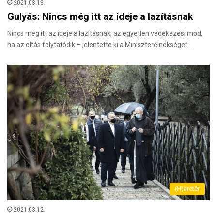
2021.03.18.
Gulyás: Nincs még itt az ideje a lazításnak
Nincs még itt az ideje a lazításnak, az egyetlen védekezési mód,
ha az oltás folytatódik – jelentette ki a Miniszterelnökséget…
(H)arctér
2021.03.12.