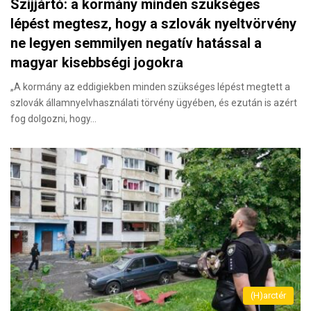
Szijjártó: a kormány minden szükséges
lépést megtesz, hogy a szlovák nyeltvörvény
ne legyen semmilyen negatív hatással a
magyar kisebbségi jogokra
„A kormány az eddigiekben minden szükséges lépést megtett a
szlovák államnyelvhasználati törvény ügyében, és ezután is azért
fog dolgozni, hogy…
(H)arctér