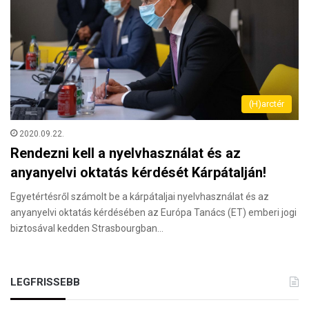
(H)arctér
2020.09.22.
Rendezni kell a nyelvhasználat és az
anyanyelvi oktatás kérdését Kárpátalján!
Egyetértésről számolt be a kárpátaljai nyelvhasználat és az
anyanyelvi oktatás kérdésében az Európa Tanács (ET) emberi jogi
biztosával kedden Strasbourgban…
LEGFRISSEBB