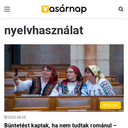
Menü
K
nyelvhasználat
(H)arctér
2025.08.05.
Büntetést kaptak, ha nem tudtak románul –