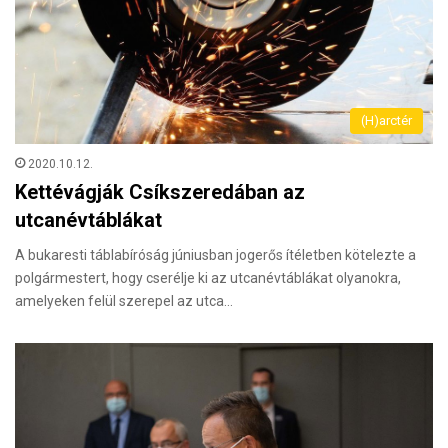
(H)arctér
2020.10.12.
Kettévágják Csíkszeredában az
utcanévtáblákat
A bukaresti táblabíróság júniusban jogerős ítéletben kötelezte a
polgármestert, hogy cserélje ki az utcanévtáblákat olyanokra,
amelyeken felül szerepel az utca…