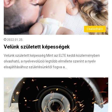
Családháló
2022.01.25.
Velünk született képességek
Velünk született képesség Mint az ELTE keddi közleményben
olvasható, a nyelvevolúció legtöbb elmélete szerint a nyelv
elsajátításához születésünktől fogva a…