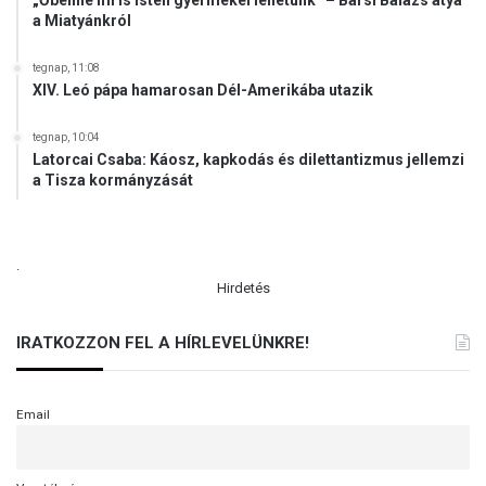
„Őbenne mi is Isten gyermekei lehetünk” – Barsi Balázs atya
a Miatyánkról
tegnap, 11:08
XIV. Leó pápa hamarosan Dél-Amerikába utazik
tegnap, 10:04
Latorcai Csaba: Káosz, kapkodás és dilettantizmus jellemzi
a Tisza kormányzását
.
Hirdetés
IRATKOZZON FEL A HÍRLEVELÜNKRE!
Email