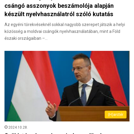
csángó asszonyok beszámolója alapján
készült nyelvhasználatról szóló kutatás
Az egyéni törekvéseknél sokkal nagyobb szerepet játszik a helyi
közösség a moldvai csángók nyelvhasználatában, mint a Föld
északi országaiban –…
(H)arctér
2024.10.28.