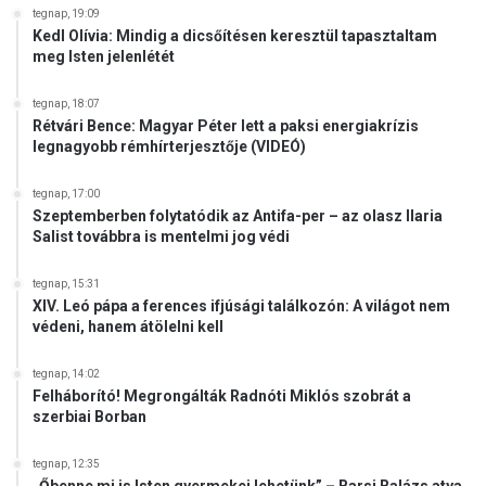
tegnap, 19:09
Kedl Olívia: Mindig a dicsőítésen keresztül tapasztaltam
meg Isten jelenlétét
tegnap, 18:07
Rétvári Bence: Magyar Péter lett a paksi energiakrízis
legnagyobb rémhírterjesztője (VIDEÓ)
tegnap, 17:00
Szeptemberben folytatódik az Antifa-per – az olasz Ilaria
Salist továbbra is mentelmi jog védi
tegnap, 15:31
XIV. Leó pápa a ferences ifjúsági találkozón: A világot nem
védeni, hanem átölelni kell
tegnap, 14:02
Felháborító! Megrongálták Radnóti Miklós szobrát a
szerbiai Borban
tegnap, 12:35