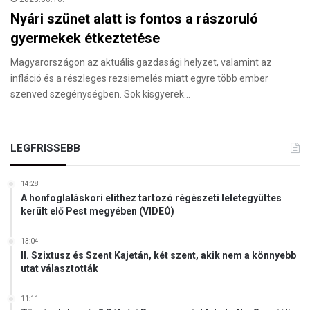
Nyári szünet alatt is fontos a rászoruló
gyermekek étkeztetése
Magyarországon az aktuális gazdasági helyzet, valamint az
infláció és a részleges rezsiemelés miatt egyre több ember
szenved szegénységben. Sok kisgyerek…
LEGFRISSEBB
14:28
A honfoglaláskori elithez tartozó régészeti leletegyüttes
került elő Pest megyében (VIDEÓ)
13:04
II. Szixtusz és Szent Kajetán, két szent, akik nem a könnyebb
utat választották
11:11