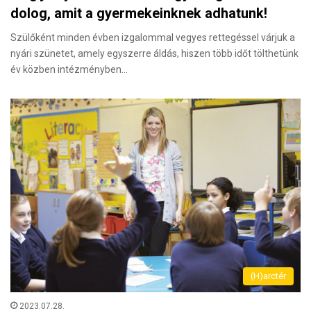
dolog, amit a gyermekeinknek adhatunk!
Szülőként minden évben izgalommal vegyes rettegéssel várjuk a
nyári szünetet, amely egyszerre áldás, hiszen több időt tölthetünk
év közben intézményben…
(H)arctér
2023.07.28.