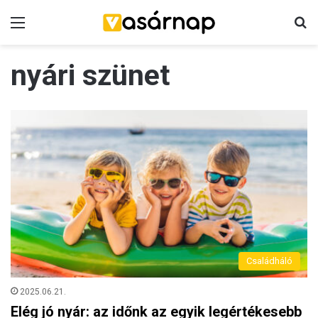
Menü
K
nyári szünet
Családháló
2025.06.21.
Elég jó nyár: az időnk az egyik legértékesebb