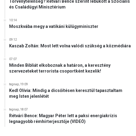
Törvénytelenség? Rétvári Bence szerint lebukott a Szociális
és Családügyi Minisztérium
10:14
Moszkvába megy a vatikáni külügyminiszter
09:12
Kaszab Zoltán: Most lett volna valódi szükség a közmédiára
07:07
Minden Bibliát elkoboznak a határon, a keresztény
szervezeteket terrorista csoportként kezelik!
tegnap, 19:09
Kedl Olívia: Mindig a dicsőítésen keresztül tapasztaltam
meg Isten jelenlétét
tegnap, 18:07
Rétvári Bence: Magyar Péter lett a paksi energiakrízis
legnagyobb rémhírterjesztője (VIDEÓ)