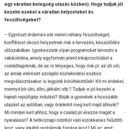
egy váratlan betegség utazás közben). Hogy tudjuk jól
kezelni ezeket a váratlan helyzeteket és
feszültségeket?
– Egyrészt érdemes elé menni néhány feszültséget,
konfliktust okozó helyzetnek már a tervezés, készülődés
időszakában. Igyekezzünk olyan programokat tervezni a
vakációnkra, amely egyformán jelent kikapcsolódást a
családtagoknak, de az is lényeges, hogy már pl. az úti cél,
az annak elérését szolgáló közlekedési eszköz
megválasztásakor is legyünk körültekintőek! Kit mi érdekel,
mennyit bír ülni, állni, járkálni stb.? Tudjuk-e jól kezelni a
hajnali repülőgép indulást? Bírják a gyerekek a hosszabb
utazást az autóban, vagy óránként meg kell majd állnunk?
Mi minden kell ahhoz, hogy a család jól érezze magát a
nyaraláson? A hétköznapi rutinból való kizökkenés felüdítő
lesz, vagy inkább problémák forrása lesz? Mi az, amit