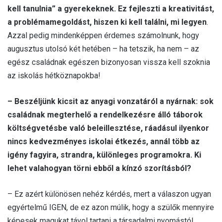
kell tanulnia” a gyerekeknek. Ez fejleszti a kreativitást,
a problémamegoldást, hiszen ki kell találni, mi legyen
.
Azzal pedig mindenképpen érdemes számolnunk, hogy
augusztus utolsó két hetében – ha tetszik, ha nem – az
egész családnak egészen bizonyosan vissza kell szoknia
az iskolás hétköznapokba!
– Beszéljünk kicsit az anyagi vonzatáról a nyárnak: sok
családnak megterhelő a rendelkezésre álló táborok
költségvetésbe való beleillesztése, ráadásul ilyenkor
nincs kedvezményes iskolai étkezés, annál több az
igény fagyira, strandra, különleges programokra. Ki
lehet valahogyan törni ebből a kínzó szorításból?
– Ez azért különösen nehéz kérdés, mert a válaszon ugyan
egyértelmű IGEN, de ez azon múlik, hogy a szülők mennyire
képesek magukat távol tartani a társadalmi nyomástól,