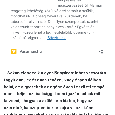
– Sokan elengedik a gyeplőt nyáron: lehet vacsorára
fagyit enni, egész nap tévézni, vagy éppen délben
kelni, de a gyerekek az egész éves feszített tempó
után a teljes szabadsággal sem igazán tudnak mit
kezdeni, ahogyan a szülő sem biztos, hogy azt
szeretné, ha szeptemberben újra vissza kéne
szoktatni a gyereket az iskolai kerékvágásba. Hogyan