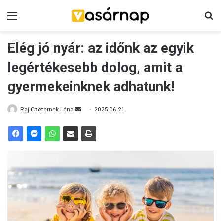
Menü
K
Elég jó nyár: az időnk az egyik
legértékesebb dolog, amit a
gyermekeinknek adhatunk!
Raj-Czefernek Léna
S
2025.06.21.
e
n
d
a
n
e
m
a
i