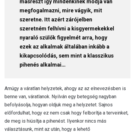
másrészt így mindenkinek módja van
megfogalmazni, mire vágyik, mit
szeretne. Itt azért zárójelben
szeretném felhívni a kisgyermekekkel
nyaraló szülők figyelmét arra, hogy
ezek az alkalmak általában inkább a
kikapcsolódás, sem mint a klasszikus
pihenés alkalmai…
Amúgy a váratlan helyzetek, ahogy az az elnevezésben is
benne van, váratlanok. Nyilván egy betegség nagyban
befolyásolja, hogyan oldjuk meg a helyzetet. Sajnos
előfordulhat, hogy ez nem csak hogy felborítja a terveinket,
de meg is hiúsítja a pihenést. Ilyenkor nincs más
választásunk, mint az után, hogy a lehető