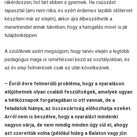
rákérdezzen, hol tart ebben a gyermek. Ha csúszást
tapasztal (ami nem ritka, és ezért érdemes lazább időtervet
készíteni már az elején), akkor újra átbeszélhetik a
menetrendet annak tükrében, hogy a halogatás mivel is jár
tulajdonképpen.
A szülőknek azért megsúgom, hogy tanév elején a legtöbb
pedagógus maga is ismétléssel kezd az osztályokban, és
az év eleji felmérések csak ez után következnek…
– Évről évre felmerülő probléma, hogy a nyaraláson
előjöhetnek olyan családi feszültségek, amelyek ugyan
a hétköznapok forgatagában is ott vannak, de a
feladatok hiánya, az összezártság előhozhatja ezeket.
Arról nem is beszélve, hogy a nyaralást mindenki
nagyon várja, de nem mindig minden úgy sül el, ahogy
azt szerettük volna (például hideg a Balaton vagy jön