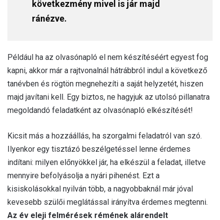
következmény mivel is jár majd
ránézve.
Például ha az olvasónapló el nem készítéséért egyest fog
kapni, akkor már a rajtvonalnál hátrábbról indul a következő
tanévben és rögtön megnehezíti a saját helyzetét, hiszen
majd javítani kell. Egy biztos, ne hagyjuk az utolsó pillanatra
megoldandó feladatként az olvasónapló elkészítését!
Kicsit más a hozzáállás, ha szorgalmi feladatról van szó.
Ilyenkor egy tisztázó beszélgetéssel lenne érdemes
indítani: milyen előnyökkel jár, ha elkészül a feladat, illetve
mennyire befolyásolja a nyári pihenést. Ezt a
kisiskolásokkal nyilván több, a nagyobbaknál már jóval
kevesebb szülői meglátással irányítva érdemes megtenni.
Az év eleji felmérések rémének alárendelt