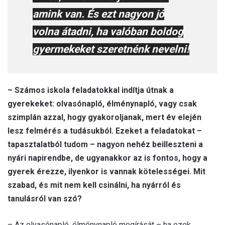
amink van. És ezt nagyon jó
volna átadni, ha valóban boldog
gyermekeket szeretnénk nevelni!
– Számos iskola feladatokkal indítja útnak a
gyerekeket: olvasónapló, élménynapló, vagy csak
szimplán azzal, hogy gyakoroljanak, mert év elején
lesz felmérés a tudásukból. Ezeket a feladatokat –
tapasztalatból tudom – nagyon nehéz beilleszteni a
nyári napirendbe, de ugyanakkor az is fontos, hogy a
gyerek érezze, ilyenkor is vannak kötelességei. Mit
szabad, és mit nem kell csinálni, ha nyárról és
tanulásról van szó?
– Az olvasónapló, élménynapló megírását – ha ezek