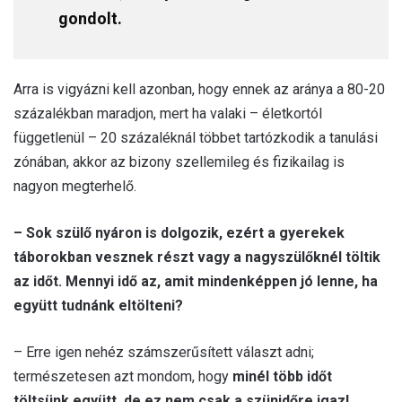
gondolt.
Arra is vigyázni kell azonban, hogy ennek az aránya a 80-20
százalékban maradjon, mert ha valaki – életkortól
függetlenül – 20 százaléknál többet tartózkodik a tanulási
zónában, akkor az bizony szellemileg és fizikailag is
nagyon megterhelő.
– Sok szülő nyáron is dolgozik, ezért a gyerekek
táborokban vesznek részt vagy a nagyszülőknél töltik
az időt. Mennyi idő az, amit mindenképpen jó lenne, ha
együtt tudnánk eltölteni?
– Erre igen nehéz számszerűsített választ adni;
természetesen azt mondom, hogy
minél több időt
töltsünk együtt, de ez nem csak a szünidőre igaz!