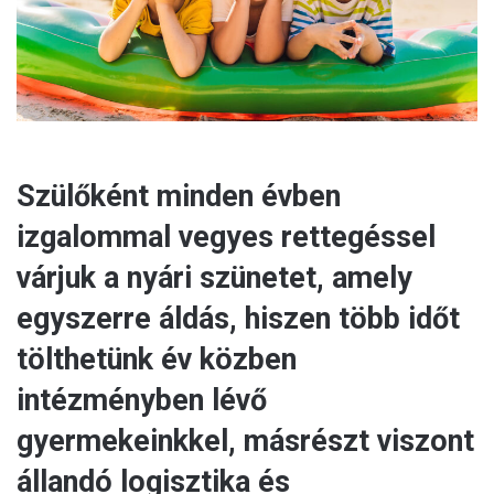
l
Szülőként minden évben
izgalommal vegyes rettegéssel
várjuk a nyári szünetet, amely
egyszerre áldás, hiszen több időt
tölthetünk év közben
intézményben lévő
gyermekeinkkel, másrészt viszont
állandó logisztika és