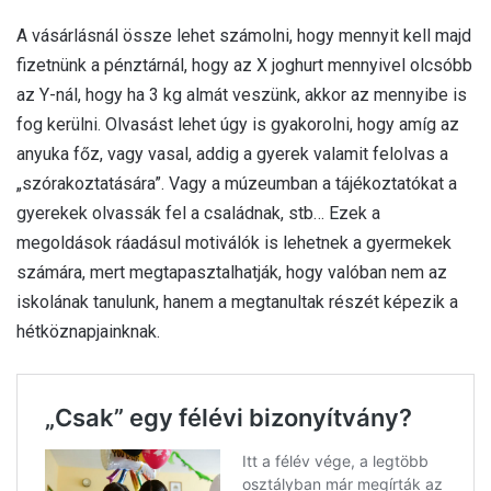
A vásárlásnál össze lehet számolni, hogy mennyit kell majd
fizetnünk a pénztárnál, hogy az X joghurt mennyivel olcsóbb
az Y-nál, hogy ha 3 kg almát veszünk, akkor az mennyibe is
fog kerülni. Olvasást lehet úgy is gyakorolni, hogy amíg az
anyuka főz, vagy vasal, addig a gyerek valamit felolvas a
„szórakoztatására”. Vagy a múzeumban a tájékoztatókat a
gyerekek olvassák fel a családnak, stb… Ezek a
megoldások ráadásul motiválók is lehetnek a gyermekek
számára, mert megtapasztalhatják, hogy valóban nem az
iskolának tanulunk, hanem a megtanultak részét képezik a
hétköznapjainknak.