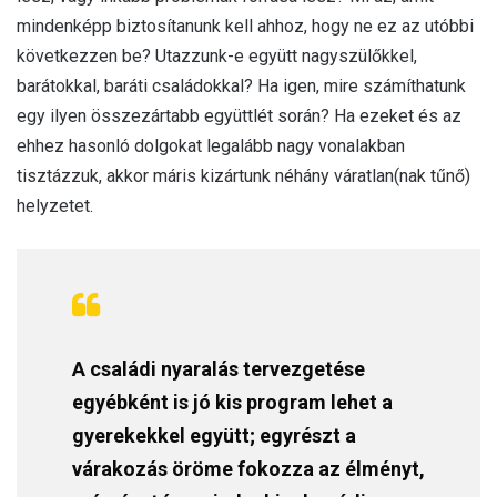
mindenképp biztosítanunk kell ahhoz, hogy ne ez az utóbbi
következzen be? Utazzunk-e együtt nagyszülőkkel,
barátokkal, baráti családokkal? Ha igen, mire számíthatunk
egy ilyen összezártabb együttlét során? Ha ezeket és az
ehhez hasonló dolgokat legalább nagy vonalakban
tisztázzuk, akkor máris kizártunk néhány váratlan(nak tűnő)
helyzetet.
A családi nyaralás tervezgetése
egyébként is jó kis program lehet a
gyerekekkel együtt; egyrészt a
várakozás öröme fokozza az élményt,