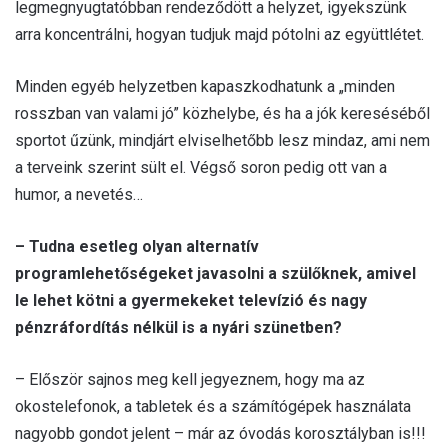
legmegnyugtatóbban rendeződött a helyzet, igyekszünk
arra koncentrálni, hogyan tudjuk majd pótolni az együttlétet.
Minden egyéb helyzetben kapaszkodhatunk a „minden
rosszban van valami jó” közhelybe, és ha a jók kereséséből
sportot űzünk, mindjárt elviselhetőbb lesz mindaz, ami nem
a terveink szerint sült el. Végső soron pedig ott van a
humor, a nevetés…
– Tudna esetleg olyan alternatív
programlehetőségeket javasolni a szülőknek, amivel
le lehet kötni a gyermekeket televízió és nagy
pénzráfordítás nélkül is a nyári szünetben?
– Először sajnos meg kell jegyeznem, hogy ma az
okostelefonok, a tabletek és a számítógépek használata
nagyobb gondot jelent – már az óvodás korosztályban is!!!