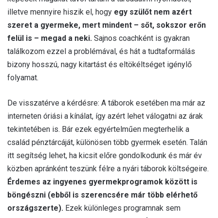
illetve mennyire hiszik el, hogy
egy szülőt nem azért
szeret a gyermeke, mert mindent – sőt, sokszor erőn
felül is – megad a neki.
Sajnos coachként is gyakran
találkozom ezzel a problémával, és hát a tudtaformálás
bizony hosszú, nagy kitartást és eltökéltséget igénylő
folyamat.
De visszatérve a kérdésre: A táborok esetében ma már az
interneten óriási a kínálat, így azért lehet válogatni az árak
tekintetében is. Bár ezek egyértelműen megterhelik a
család pénztárcáját, különösen több gyermek esetén. Talán
itt segítség lehet, ha kicsit előre gondolkodunk és már év
közben apránként teszünk félre a nyári táborok költségeire.
Érdemes az ingyenes gyermekprogramok között is
böngészni (ebből is szerencsére már több elérhető
országszerte).
Ezek különleges programnak sem