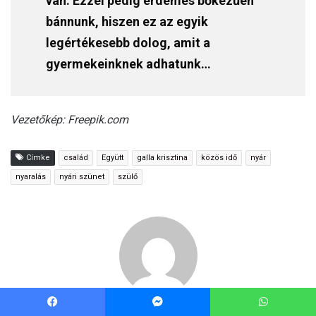
van. Ezzel pedig érdemes bőkezűen
bánnunk, hiszen ez az egyik
legértékesebb dolog, amit a
gyermekeinknek adhatunk…
Vezetőkép: Freepik.com
Címke
család
Együtt
galla krisztina
közös idő
nyár
nyaralás
nyári szünet
szülő
Raj-Czefernek Léna
Facebook
Messenger
WhatsApp