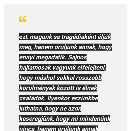
ezt
magunk se tragédiaként éljük
meg, hanem
örüljünk annak, hogy
ennyi megadatik. Sajnos
hajlamosak vagyunk elfelejteni,
hogy máshol sokkal rosszabb
körülmények között is élnek
családok. Ilyenkor eszünkbe
juthatna, hogy ne azon
keseregjünk, hogy mi mindenünk
nincs, hanem örüljünk annak