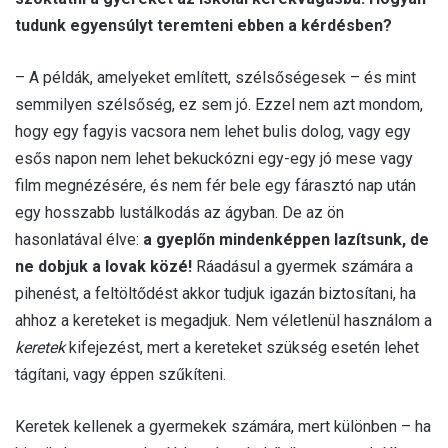
tudunk egyensúlyt teremteni ebben a kérdésben?
– A példák, amelyeket említett, szélsőségesek – és mint
semmilyen szélsőség, ez sem jó. Ezzel nem azt mondom,
hogy egy fagyis vacsora nem lehet bulis dolog, vagy egy
esős napon nem lehet bekuckózni egy-egy jó mese vagy
film megnézésére, és nem fér bele egy fárasztó nap után
egy hosszabb lustálkodás az ágyban. De az ön
hasonlatával élve:
a gyeplőn mindenképpen lazítsunk, de
ne dobjuk a lovak közé!
Ráadásul a gyermek számára a
pihenést, a feltöltődést akkor tudjuk igazán biztosítani, ha
ahhoz a kereteket is megadjuk. Nem véletlenül használom a
keretek
kifejezést, mert a kereteket szükség esetén lehet
tágítani, vagy éppen szűkíteni.
Keretek kellenek a gyermekek számára, mert különben – ha