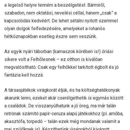
a legelső helyre tenném a beszélgetést. Bármiről,
szabadon, nem oktatási, nevelési céllal, hanem „csak” a
kapcsolódás kedvéért. De lehet sétálni nyitott szemmel
olyan dolgok felfedezésére, amelyeket a rohanós
hétköznapokban esetleg észre sem veszünk.
Az egyik nyári táborban (kamaszok körében is!) óriási
sikere volt a Felhőlesnek – ez otthon is kiválóan
megvalósítható. Csak egy felhőkkel tarkított égbolt és jó
fantázia kell hozzá.
A társasjátékok virágkorát éljük, és ha költséghatékonyak
akarunk lenni, ezeket akár cserélgethetik is egymás között
a családok. De visszanyúlhatunk a jó öreg, ma már talán
retrónak számító papír-ceruza alapú játékokhoz (pl. amőba,
akasztófa, torpedó – talán ezek még mondanak valamit a
mai szülőknek is). Készíthetünk újságokból kivágott