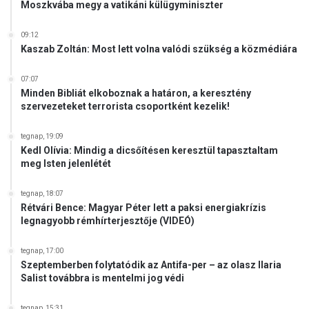
Moszkvába megy a vatikáni külügyminiszter
09:12
Kaszab Zoltán: Most lett volna valódi szükség a közmédiára
07:07
Minden Bibliát elkoboznak a határon, a keresztény
szervezeteket terrorista csoportként kezelik!
tegnap, 19:09
Kedl Olívia: Mindig a dicsőítésen keresztül tapasztaltam
meg Isten jelenlétét
tegnap, 18:07
Rétvári Bence: Magyar Péter lett a paksi energiakrízis
legnagyobb rémhírterjesztője (VIDEÓ)
tegnap, 17:00
Szeptemberben folytatódik az Antifa-per – az olasz Ilaria
Salist továbbra is mentelmi jog védi
tegnap, 15:31