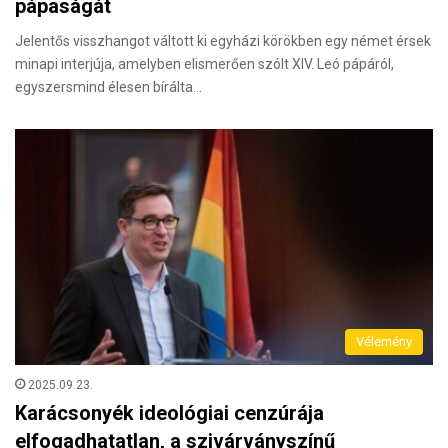
pápaságát
Jelentős visszhangot váltott ki egyházi körökben egy német érsek
minapi interjúja, amelyben elismerően szólt XIV. Leó pápáról,
egyszersmind élesen bírálta…
Vélemény
2025.09.23.
Karácsonyék ideológiai cenzúrája
elfogadhatatlan, a szivárványszínű