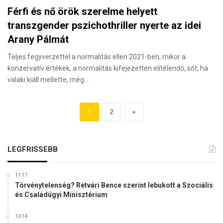
Férfi és nő örök szerelme helyett
transzgender pszichothriller nyerte az idei
Arany Pálmát
Teljes fegyverzettel a normalitás ellen 2021-ben, mikor a
konzervatív értékek, a normalitás kifejezetten elítélendő, sőt, ha
valaki kiáll mellette, még…
1
2
»
LEGFRISSEBB
11:11
Törvénytelenség? Rétvári Bence szerint lebukott a Szociális
és Családügyi Minisztérium
10:14