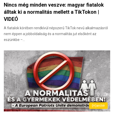
Nincs még minden veszve: magyar fiatalok
álltak ki a normalitás mellett a TikTokon |
VIDEÓ
A fiatalok körében rendkívül népszerű TikTok nevű alkalmazásról
nem éppen a jobboldaliság és a normalitás jut elsőként az
eszünkbe –…
(H)arctér