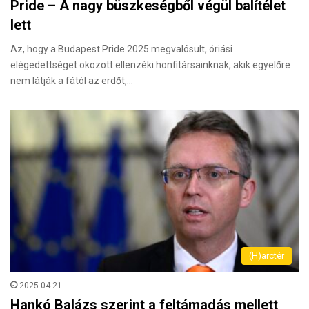
Pride – A nagy büszkeségből végül balítélet
lett
Az, hogy a Budapest Pride 2025 megvalósult, óriási
elégedettséget okozott ellenzéki honfitársainknak, akik egyelőre
nem látják a fától az erdőt,…
(H)arctér
2025.04.21.
Hankó Balázs szerint a feltámadás mellett