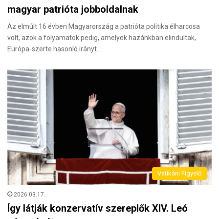
magyar patrióta jobboldalnak
Az elmúlt 16 évben Magyarország a patrióta politika élharcosa
volt, azok a folyamatok pedig, amelyek hazánkban elindultak,
Európa-szerte hasonló irányt…
Vatikáni Figyelő
2026.03.17.
Így látják konzervatív szereplők XIV. Leó