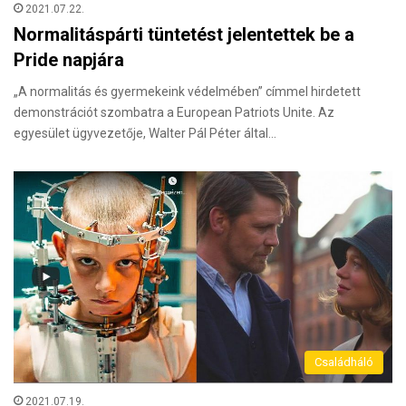
2021.07.22.
Normalitáspárti tüntetést jelentettek be a
Pride napjára
„A normalitás és gyermekeink védelmében” címmel hirdetett
demonstrációt szombatra a European Patriots Unite. Az
egyesület ügyvezetője, Walter Pál Péter által…
Családháló
2021.07.19.