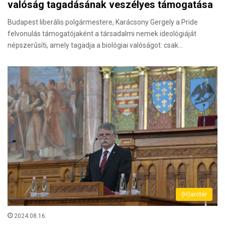
valóság tagadásának veszélyes támogatása
Budapest liberális polgármestere, Karácsony Gergely a Pride
felvonulás támogatójaként a társadalmi nemek ideológiáját
népszerűsíti, amely tagadja a biológiai valóságot: csak…
(H)arctér
2024.08.16.