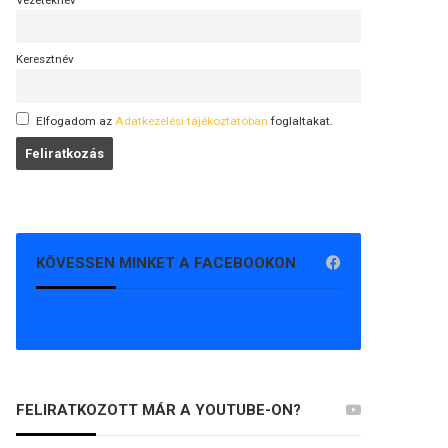
Vezetéknév
Keresztnév
Elfogadom az
Adatkezelési tájékoztatóban
foglaltakat.
KÖVESSEN MINKET A FACEBOOKON
FELIRATKOZOTT MÁR A YOUTUBE-ON?