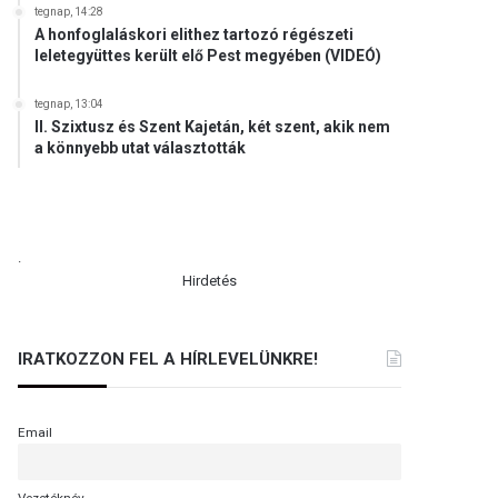
tegnap, 14:28
A honfoglaláskori elithez tartozó régészeti
leletegyüttes került elő Pest megyében (VIDEÓ)
tegnap, 13:04
II. Szixtusz és Szent Kajetán, két szent, akik nem
a könnyebb utat választották
.
Hirdetés
IRATKOZZON FEL A HÍRLEVELÜNKRE!
Email