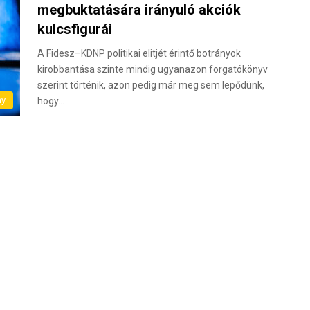
megbuktatására irányuló akciók
kulcsfigurái
A Fidesz–KDNP politikai elitjét érintő botrányok
kirobbantása szinte mindig ugyanazon forgatókönyv
szerint történik, azon pedig már meg sem lepődünk,
ny
hogy…