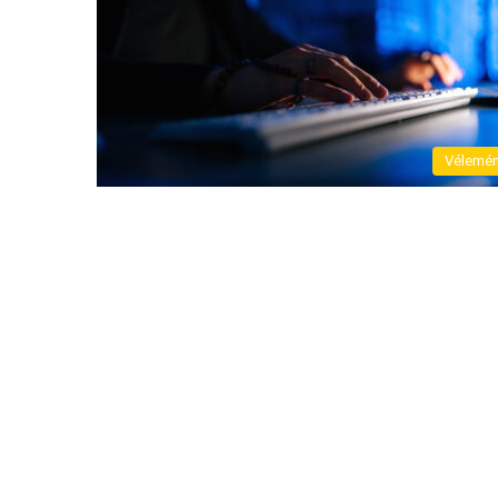
Vélemé