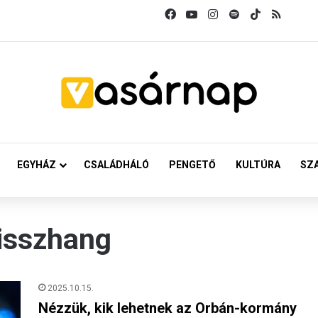
Facebook
YouTube
Instagram
Spotify
TikTok
RSS
EGYHÁZ
CSALÁDHÁLÓ
PENGETŐ
KULTÚRA
SZ
isszhang
2025.10.15.
Nézzük, kik lehetnek az Orbán-kormány