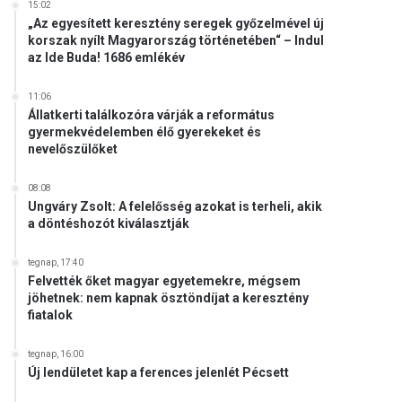
15:02
„Az egyesített keresztény seregek győzelmével új
korszak nyílt Magyarország történetében“ – Indul
az Ide Buda! 1686 emlékév
11:06
Állatkerti találkozóra várják a református
gyermekvédelemben élő gyerekeket és
nevelőszülőket
08:08
Ungváry Zsolt: A felelősség azokat is terheli, akik
a döntéshozót kiválasztják
tegnap, 17:40
Felvették őket magyar egyetemekre, mégsem
jöhetnek: nem kapnak ösztöndíjat a keresztény
fiatalok
tegnap, 16:00
Új lendületet kap a ferences jelenlét Pécsett