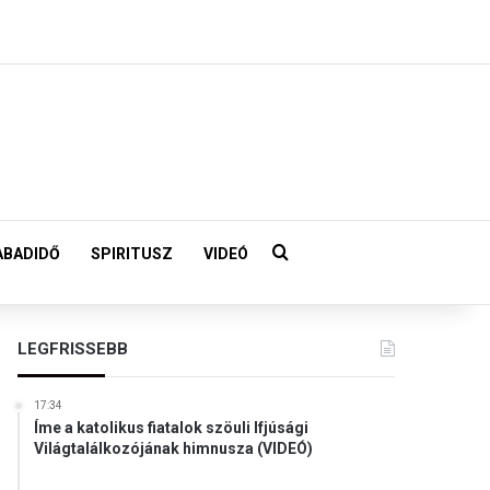
Keresés:
ABADIDŐ
SPIRITUSZ
VIDEÓ
LEGFRISSEBB
17:34
Íme a katolikus fiatalok szöuli Ifjúsági
Világtalálkozójának himnusza (VIDEÓ)